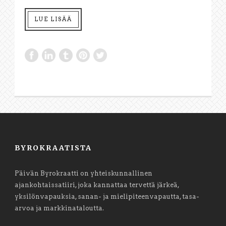
LUE LISÄÄ
BYROKRAATISTA
Päivän Byrokraatti on yhteiskunnallinen
ajankohtaissatiiri, joka kannattaa tervettä järkeä,
yksilönvapauksia, sanan- ja mielipiteenvapautta, tasa-
arvoa ja markkinataloutta.