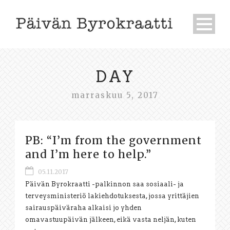
DAY
marraskuu 5, 2017
PB: “I’m from the government
and I’m here to help.”
05.11.2017
Päivän Byrokraatti -palkinnon saa sosiaali- ja
terveysministeriö lakiehdotuksesta, jossa yrittäjien
sairauspäiväraha alkaisi jo yhden
omavastuupäivän jälkeen, eikä vasta neljän, kuten