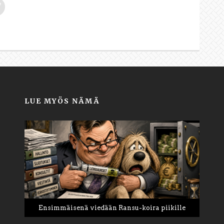
LUE MYÖS NÄMÄ
Ensimmäisenä viedään Ransu-koira piikille
Tee vuodesta 2026 elämäsi paras vuosi
PB: Tapaus Pretti