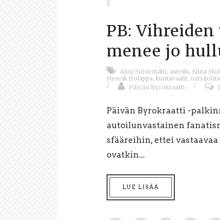
PB: Vihreiden
menee jo hull
Anni Sinnemäki
,
autoilu
,
Elina Moi
Henrik Holappa
,
kuntavaalit
,
natsijohta
/
/
Päivän Byrokraatti
Päivän Byrokraatti -palkin
autoilunvastainen fanatism
sfääreihin, ettei vastaava
ovatkin...
LUE LISÄÄ