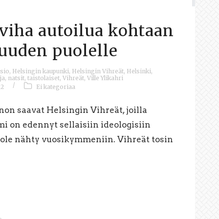
 viha autoilua kohtaan
uuden puolelle
sio
,
Helsingin kaupunki
,
Helsingin Vihreät
,
Helsinki
,
ja
,
natsit
,
taistolaiset
,
Vihreät
,
Ville Ylikahri
/
12
Ei kategoriaa
non saavat Helsingin Vihreät, joilla
i on edennyt sellaisiin ideologisiin
a ole nähty vuosikymmeniin. Vihreät tosin