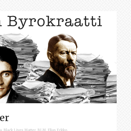
er
a
,
Black Lives Matter
,
BLM
,
Eljas Erkko
,