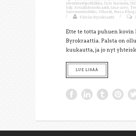
identiteettipolitiikka
,
Iiris Suomela
,
ISI
Sdp
,
Sosialidemokraatit
,
tasa-arvo
,
Te
Vasemmistoliitto
,
Vihreät
,
Yusra Khoga
/
/
Päivän Byrokraatti
Ette te totta puhuen kovin
Byrokraattia. Palsta on oll
kuukautta, ja jo nyt yhteisk
LUE LISÄÄ