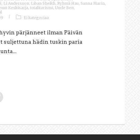
S
,
Li Andersson
,
Liban Sheikh
,
Ryhmä Hau
,
Sanna Marin
,
emu Keskisarja
,
totalitarismi
,
Uncle Ben
,
l
/
39
Ei kategoriaa
 hyvin pärjänneet ilman Päivän
ut suljettuna hädin tuskin paria
unta...