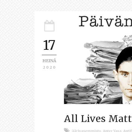
17
HEINÄ
2020
All Lives Matt
äärivasemmisto
,
Anter Yasa
,
Antif