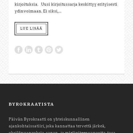
kirjoituksia. Uusi kirjoitussarja keskittyy erityisesti
ydinvoimaan. Ei siksi,...
LUE LISÄÄ
BYROKRAATISTA
Päivän Byrokraatti on yhteiskunnallinen
ajankohtaissatiiri, joka kannattaa tervettä järkeä,
yksilönvapauksia, sanan- ja mielipiteenvapautta, tasa-