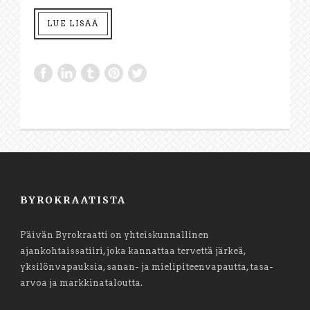
LUE LISÄÄ
BYROKRAATISTA
Päivän Byrokraatti on yhteiskunnallinen
ajankohtaissatiiri, joka kannattaa tervettä järkeä,
yksilönvapauksia, sanan- ja mielipiteenvapautta, tasa-
arvoa ja markkinataloutta.