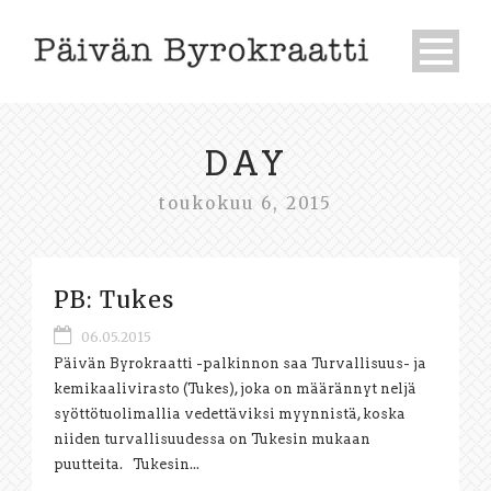
DAY
toukokuu 6, 2015
PB: Tukes
06.05.2015
Päivän Byrokraatti -palkinnon saa Turvallisuus- ja
kemikaalivirasto (Tukes), joka on määrännyt neljä
syöttötuolimallia vedettäviksi myynnistä, koska
niiden turvallisuudessa on Tukesin mukaan
puutteita. Tukesin...