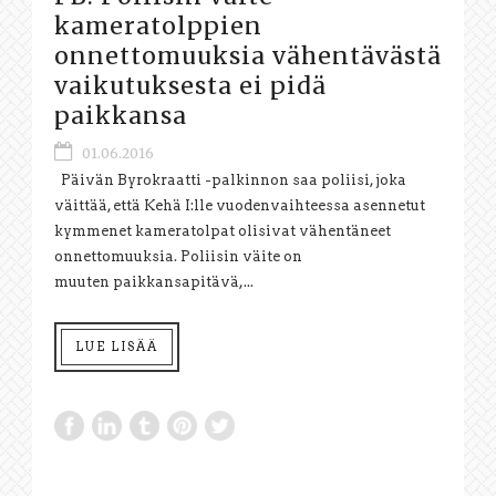
kameratolppien
onnettomuuksia vähentävästä
vaikutuksesta ei pidä
paikkansa
01.06.2016
Päivän Byrokraatti -palkinnon saa poliisi, joka
väittää, että Kehä I:lle vuodenvaihteessa asennetut
kymmenet kameratolpat olisivat vähentäneet
onnettomuuksia. Poliisin väite on
muuten paikkansapitävä,...
LUE LISÄÄ