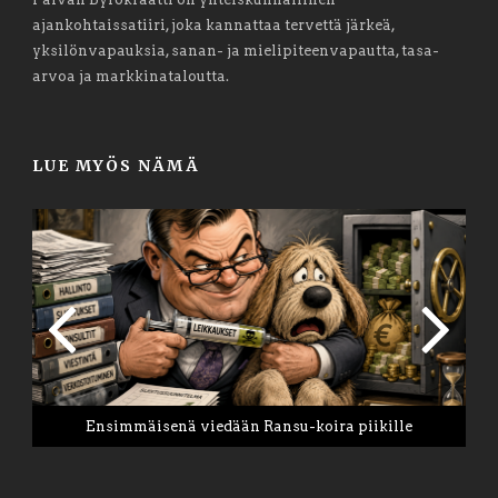
ajankohtaissatiiri, joka kannattaa tervettä järkeä,
yksilönvapauksia, sanan- ja mielipiteenvapautta, tasa-
arvoa ja markkinataloutta.
LUE MYÖS NÄMÄ
Ensimmäisenä viedään Ransu-koira piikille
Tee vuodesta 2026 elämäsi paras vuosi
PB: Tapaus Pretti