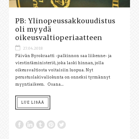
PB: Ylinopeussakkouudistus
oli myydä
oikeusvaltioperiaatteen
27.04.2018
Päivän Byrokraatti -palkinnon saa liikenne- ja
viestintäministeriö, joka laski hinnan, jolla
oikeusvaltiosta voitaisiin luopua. Nyt
perustuslakivaliokunta on onneksi tyrmännyt
myyntiaikeen. Osana...
LUE LISÄÄ