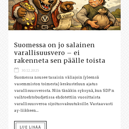
Suomessa on jo salainen
varallisuusvero – ei
rakenneta sen päälle toista
30.12.2025
Suomessa nousee tasaisin väliajoin (yleensä
vasemmiston toimesta) keskusteluun ajatus
varallisuusverosta. Niin tänäkin syksynä, kun SDP:n
vaihtoehtobudjetissa ehdotettiin vuosittaista
varallisuusveroa sijoitusvakuutuksille. Vastaavasti
ay-liikkeen...
LUE LISÄÄ