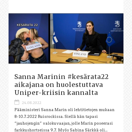
Sanna Marinin #kesärata22
aikajana on huolestuttava
Uniper-kriisin kannalta
24.08.2022
Pääministeri Sanna Marin oli lehtitietojen mukaan
8-10.7.2022 Ruisrockissa. Siellä hän tapasi
“jauhojengin” valokuvaajan, jolle Marin poseerasi
farkkushortseissa 9.7. Myös Sabina Särkkä oli...