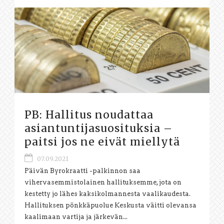
PB: Hallitus noudattaa
asiantuntijasuosituksia –
paitsi jos ne eivät miellytä
07.09.2021
Päivän Byrokraatti -palkinnon saa
vihervasemmistolainen hallituksemme, jota on
kestetty jo lähes kaksikolmannesta vaalikaudesta.
Hallituksen pönkkäpuolue Keskusta väitti olevansa
kaalimaan vartija ja järkevän...