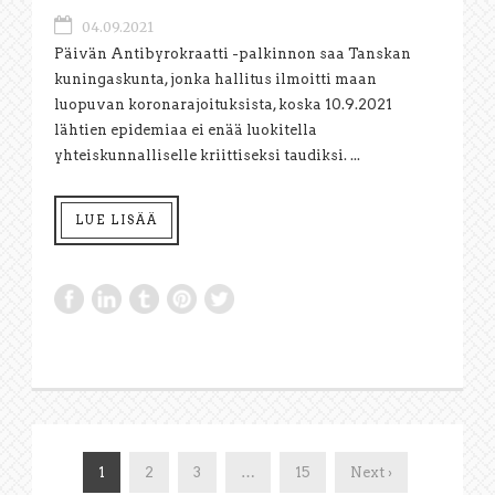
04.09.2021
Päivän Antibyrokraatti -palkinnon saa Tanskan
kuningaskunta, jonka hallitus ilmoitti maan
luopuvan koronarajoituksista, koska 10.9.2021
lähtien epidemiaa ei enää luokitella
yhteiskunnalliselle kriittiseksi taudiksi. ...
LUE LISÄÄ
1
2
3
…
15
Next ›