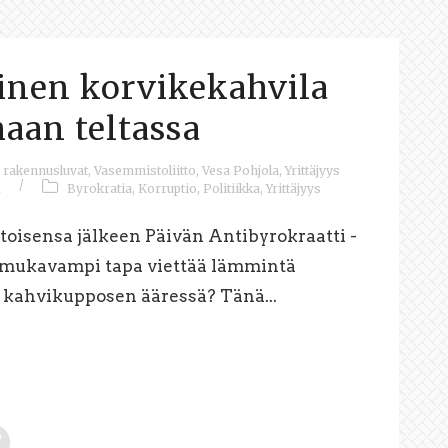
inen korvikekahvila
aan teltassa
rakennusluvat
,
Vasemmistoliitto
,
Vesa Pohjola
,
Yrittäjyys
/
1
Byrokratia
,
Korruptio
,
Politiikka
,
Yrittäjyys
 toisensa jälkeen Päivän Antibyrokraatti -
n mukavampi tapa viettää lämmintä
 kahvikupposen ääressä? Tänä...