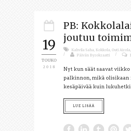
PB: Kokkolala
joutuu toimim
19
Kahvila Saha
,
Kokkola
,
Outi Airola
,
/
/
Päivän Byrokraatti
TOUKO
2018
Nyt kun säät saavat viikko
palkinnon, mikä olisikaa
kesäpäivää kuin lukuhetki
LUE LISÄÄ