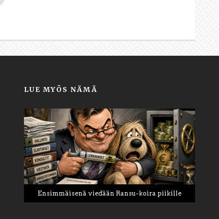
LUE MYÖS NÄMÄ
Ensimmäisenä viedään Ransu-koira piikille
Tee vuodesta 2026 elämäsi paras vuosi
PB: Tapaus Pretti