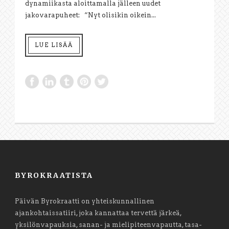
dynamiikasta aloittamalla jälleen uudet
jakovarapuheet: “Nyt olisikin oikein...
LUE LISÄÄ
BYROKRAATISTA
Päivän Byrokraatti on yhteiskunnallinen
ajankohtaissatiiri, joka kannattaa tervettä järkeä,
yksilönvapauksia, sanan- ja mielipiteenvapautta, tasa-