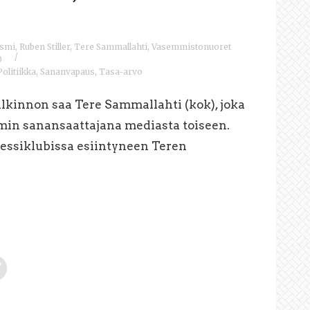
ismi
,
Ruben Stiller
,
Tere Sammallahti
,
Vasemmistonuoret
/
0
Politiikka
,
Sananvapaus
,
Tasa-arvo
lkinnon saa Tere Sammallahti (kok), joka
ismin sanansaattajana mediasta toiseen.
ssiklubissa esiintyneen Teren