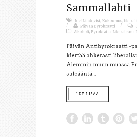
Sammallahti
Joel Lindqvist
,
Kokoomus
,
liberal
/
/
Päivän Byrokraatti
Alkoholi
,
Byrokratia
,
Liberalismi
,
Päivän Antibyrokraatti -pa
kiertää ahkerasti liberal
Aiemmin muun muassa Pre
suloääntä...
LUE LISÄÄ