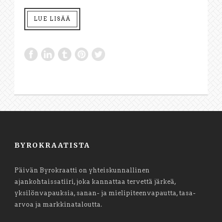
LUE LISÄÄ
BYROKRAATISTA
Päivän Byrokraatti on yhteiskunnallinen
ajankohtaissatiiri, joka kannattaa tervettä järkeä,
yksilönvapauksia, sanan- ja mielipiteenvapautta, tasa-
arvoa ja markkinataloutta.