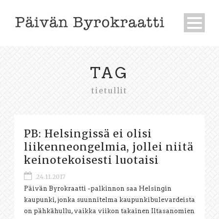
TAG
tietullit
PB: Helsingissä ei olisi
liikenneongelmia, jollei niitä
keinotekoisesti luotaisi
24.11.2017
Päivän Byrokraatti -palkinnon saa Helsingin
kaupunki, jonka suunnitelma kaupunkibulevardeista
on pähkähullu, vaikka viikon takainen Iltasanomien