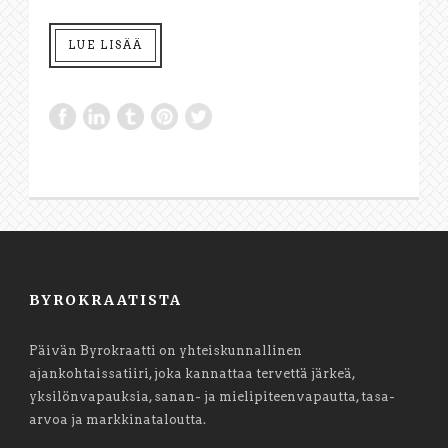
LUE LISÄÄ
BYROKRAATISTA
Päivän Byrokraatti on yhteiskunnallinen
ajankohtaissatiiri, joka kannattaa tervettä järkeä,
yksilönvapauksia, sanan- ja mielipiteenvapautta, tasa-
arvoa ja markkinataloutta.