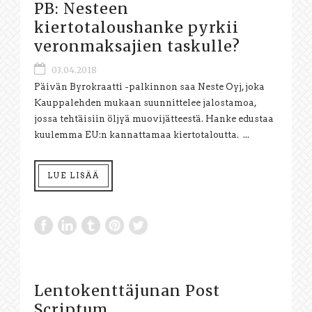
PB: Nesteen
kiertotaloushanke pyrkii
veronmaksajien taskulle?
03.04.2018
Päivän Byrokraatti -palkinnon saa Neste Oyj, joka
Kauppalehden mukaan suunnittelee jalostamoa,
jossa tehtäisiin öljyä muovijätteestä. Hanke edustaa
kuulemma EU:n kannattamaa kiertotaloutta. ...
LUE LISÄÄ
Lentokenttäjunan Post
Scriptum