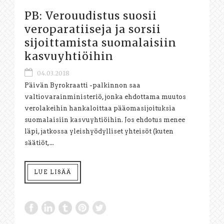
PB: Verouudistus suosii
veroparatiiseja ja sorsii
sijoittamista suomalaisiin
kasvuyhtiöihin
04.03.2018
Päivän Byrokraatti -palkinnon saa
valtiovarainministeriö, jonka ehdottama muutos
verolakeihin hankaloittaa pääomasijoituksia
suomalaisiin kasvuyhtiöihin. Jos ehdotus menee
läpi, jatkossa yleishyödylliset yhteisöt (kuten
säätiöt,...
LUE LISÄÄ