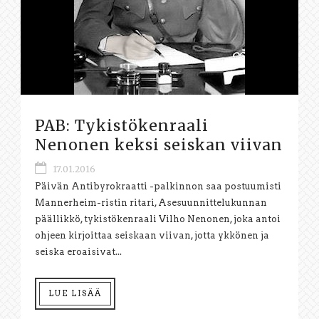
PAB: Tykistökenraali
Nenonen keksi seiskan viivan
17.01.2016
Päivän Antibyrokraatti -palkinnon saa postuumisti
Mannerheim-ristin ritari, Asesuunnittelukunnan
päällikkö, tykistökenraali Vilho Nenonen, joka antoi
ohjeen kirjoittaa seiskaan viivan, jotta ykkönen ja
seiska eroaisivat...
LUE LISÄÄ