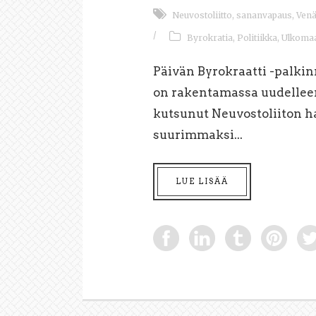
Neuvostoliitto
,
sananvapaus
,
Venä
/
Byrokratia
,
Politiikka
,
Ulkoma
Päivän Byrokraatti -palkin
on rakentamassa uudellee
kutsunut Neuvostoliiton h
suurimmaksi...
LUE LISÄÄ