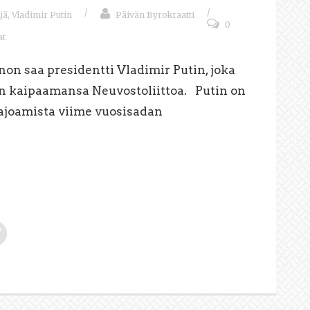
/
/
jä
,
Vladimir Putin
Päivän Byrokraatti
0
at
non saa presidentti Vladimir Putin, joka
n kaipaamansa Neuvostoliittoa. Putin on
ajoamista viime vuosisadan