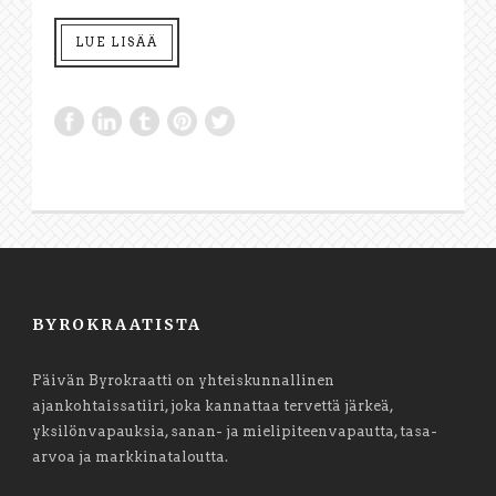
LUE LISÄÄ
BYROKRAATISTA
Päivän Byrokraatti on yhteiskunnallinen
ajankohtaissatiiri, joka kannattaa tervettä järkeä,
yksilönvapauksia, sanan- ja mielipiteenvapautta, tasa-
arvoa ja markkinataloutta.