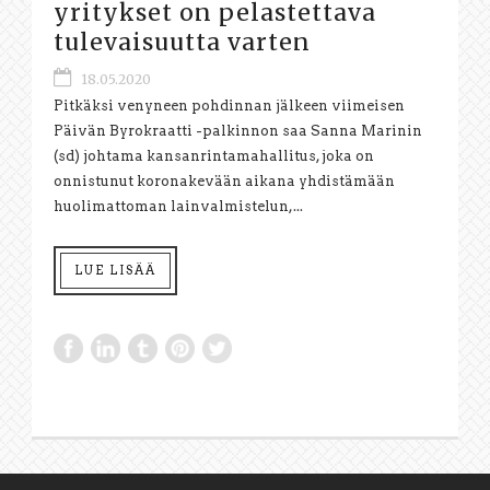
yritykset on pelastettava
tulevaisuutta varten
18.05.2020
Pitkäksi venyneen pohdinnan jälkeen viimeisen
Päivän Byrokraatti -palkinnon saa Sanna Marinin
(sd) johtama kansanrintamahallitus, joka on
onnistunut koronakevään aikana yhdistämään
huolimattoman lainvalmistelun,...
LUE LISÄÄ