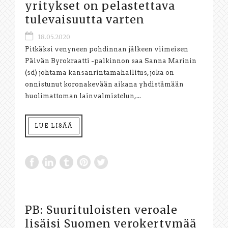
yritykset on pelastettava
tulevaisuutta varten
18.05.2020
Pitkäksi venyneen pohdinnan jälkeen viimeisen
Päivän Byrokraatti -palkinnon saa Sanna Marinin
(sd) johtama kansanrintamahallitus, joka on
onnistunut koronakevään aikana yhdistämään
huolimattoman lainvalmistelun,...
LUE LISÄÄ
PB: Suurituloisten veroale
lisäisi Suomen verokertymää