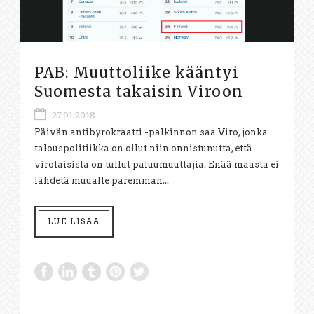
PAB: Muuttoliike kääntyi
Suomesta takaisin Viroon
27.01.2018
Päivän antibyrokraatti -palkinnon saa Viro, jonka
talouspolitiikka on ollut niin onnistunutta, että
virolaisista on tullut paluumuuttajia. Enää maasta ei
lähdetä muualle paremman...
LUE LISÄÄ