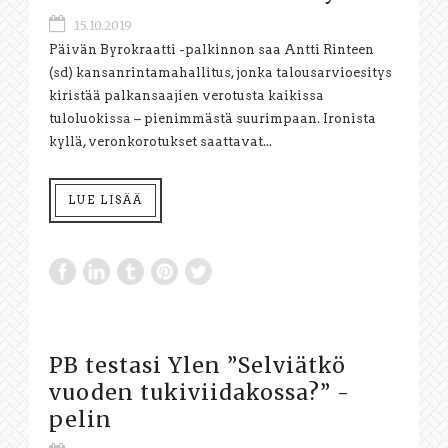
15.10.2019
Päivän Byrokraatti -palkinnon saa Antti Rinteen
(sd) kansanrintamahallitus, jonka talousarvioesitys
kiristää palkansaajien verotusta kaikissa
tuloluokissa – pienimmästä suurimpaan. Ironista
kyllä, veronkorotukset saattavat...
LUE LISÄÄ
PB testasi Ylen ”Selviätkö
vuoden tukiviidakossa?” -
pelin