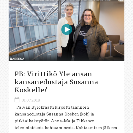
PB: Virittikö Yle ansan
kansanedustaja Susanna
Koskelle?
31.07.2018
Päivän Byrokraatti kirjoitti taannoin
kansanedustaja Susanna Kosken (kok) ja
pitkäaikaistyötön Anna-Maija Tikkasen
televisioidusta kohtaamisesta. Kohtaamisen jälkeen