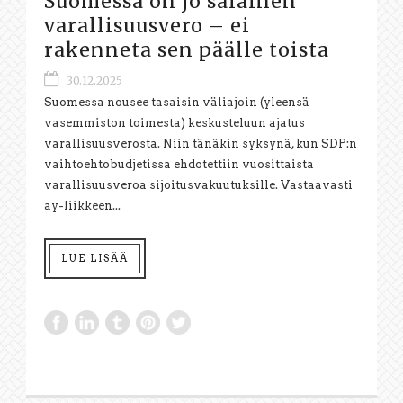
Suomessa on jo salainen
varallisuusvero – ei
rakenneta sen päälle toista
30.12.2025
Suomessa nousee tasaisin väliajoin (yleensä
vasemmiston toimesta) keskusteluun ajatus
varallisuusverosta. Niin tänäkin syksynä, kun SDP:n
vaihtoehtobudjetissa ehdotettiin vuosittaista
varallisuusveroa sijoitusvakuutuksille. Vastaavasti
ay-liikkeen...
LUE LISÄÄ