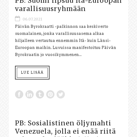
PB: Suomi lipsuu Itä-Euroopan
varallisuusryhmään
06.07.2021
Päivän Byrokraatti -palkinnon saa keskiverto
suomalainen, jonka varallisuusasema alkaa
hiljalleen vertautua ennemmin Itä- kuin Länsi-
Euroopan maihin. Luvuissa manifestoituu Päivän
Byrokraatin jo vuosikymmenen...
LUE LISÄÄ
PB: Sosialistinen öljymahti
Venezuela, jolla ei enää riitä