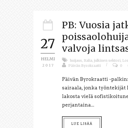
PB: Vuosia ja
poissaolohuij
27
valvoja lintsa
HELMI
huijaus
,
Italia
,
julkinen sektori
,
Lo
/
2017
Päivän Byrokraatti
0
Päivän Byrokraatti -palkin
sairaala, jonka työntekijät 
lakosta vielä sofistikoitun
perjantaina...
LUE LISÄÄ