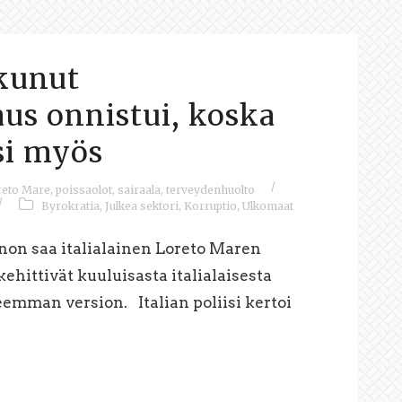
tkunut
aus onnistui, koska
si myös
/
reto Mare
,
poissaolot
,
sairaala
,
terveydenhuolto
/
Byrokratia
,
Julkea sektori
,
Korruptio
,
Ulkomaat
non saa italialainen Loreto Maren
kehittivät kuuluisasta italialaisesta
eemman version. Italian poliisi kertoi