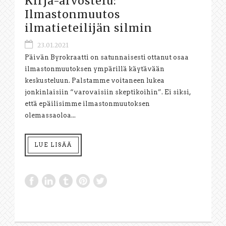
Kirja-arvostelu:
Ilmastonmuutos
ilmatieteilijän silmin
23.01.2021
Päivän Byrokraatti on satunnaisesti ottanut osaa
ilmastonmuutoksen ympärillä käytävään
keskusteluun. Palstamme voitaneen lukea
jonkinlaisiin “varovaisiin skeptikoihin”. Ei siksi,
että epäilisimme ilmastonmuutoksen
olemassaoloa...
LUE LISÄÄ