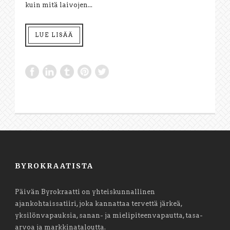
kuin mitä laivojen...
LUE LISÄÄ
BYROKRAATISTA
Päivän Byrokraatti on yhteiskunnallinen
ajankohtaissatiiri, joka kannattaa tervettä järkeä,
yksilönvapauksia, sanan- ja mielipiteenvapautta, tasa-
arvoa ja markkinataloutta.