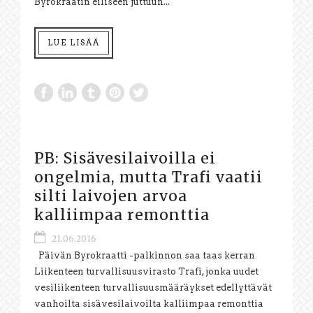
Byrokraatin eiliseen juttuun...
LUE LISÄÄ
PB: Sisävesilaivoilla ei
ongelmia, mutta Trafi vaatii
silti laivojen arvoa
kalliimpaa remonttia
21.06.2016
Päivän Byrokraatti -palkinnon saa taas kerran
Liikenteen turvallisuusvirasto Trafi, jonka uudet
vesiliikenteen turvallisuusmääräykset edellyttävät
vanhoilta sisävesilaivoilta kalliimpaa remonttia