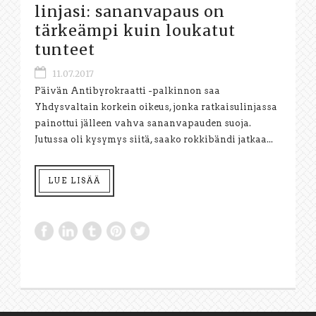
linjasi: sananvapaus on
tärkeämpi kuin loukatut
tunteet
11.07.2017
Päivän Antibyrokraatti -palkinnon saa
Yhdysvaltain korkein oikeus, jonka ratkaisulinjassa
painottui jälleen vahva sananvapauden suoja.
Jutussa oli kysymys siitä, saako rokkibändi jatkaa...
LUE LISÄÄ