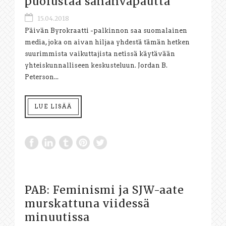
puolustaa sananvapautta
15.04.2018
Päivän Byrokraatti -palkinnon saa suomalainen
media, joka on aivan hiljaa yhdestä tämän hetken
suurimmista vaikuttajista netissä käytävään
yhteiskunnalliseen keskusteluun. Jordan B.
Peterson...
LUE LISÄÄ
PAB: Feminismi ja SJW-aate
murskattuna viidessä
minuutissa