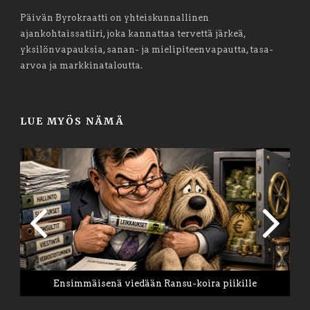
Päivän Byrokraatti on yhteiskunnallinen
ajankohtaissatiiri, joka kannattaa tervettä järkeä,
yksilönvapauksia, sanan- ja mielipiteenvapautta, tasa-
arvoa ja markkinataloutta.
LUE MYÖS NÄMÄ
Ensimmäisenä viedään Ransu-koira piikille
Tee vuodesta 2026 elämäsi paras vuosi
PB: Tapaus Pretti