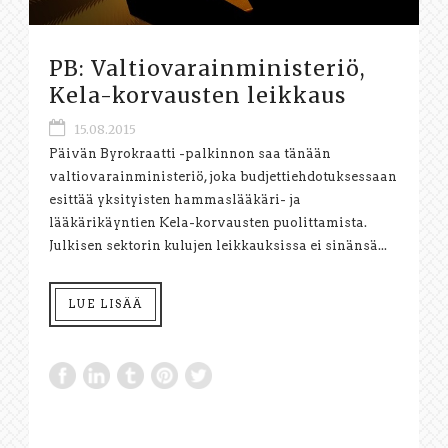
PB: Valtiovarainministeriö,
Kela-korvausten leikkaus
15.08.2015
Päivän Byrokraatti -palkinnon saa tänään
valtiovarainministeriö, joka budjettiehdotuksessaan
esittää yksityisten hammaslääkäri- ja
lääkärikäyntien Kela-korvausten puolittamista.
Julkisen sektorin kulujen leikkauksissa ei sinänsä...
LUE LISÄÄ