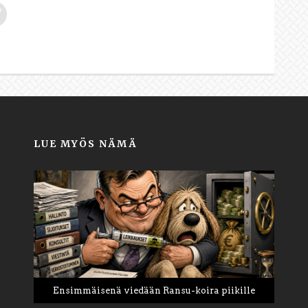
LUE MYÖS NÄMÄ
Ensimmäisenä viedään Ransu-koira piikille
Tee vuodesta 2026 elämäsi paras vuosi
PB: Tapaus Pretti