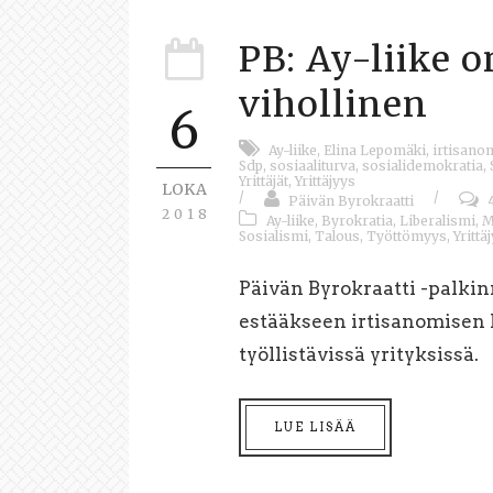
PB: Ay-liike 
vihollinen
6
Ay-liike
,
Elina Lepomäki
,
irtisano
Sdp
,
sosiaaliturva
,
sosialidemokratia
,
Yrittäjät
,
Yrittäjyys
LOKA
/
/
Päivän Byrokraatti
2018
Ay-liike
,
Byrokratia
,
Liberalismi
,
M
Sosialismi
,
Talous
,
Työttömyys
,
Yrittä
Päivän Byrokraatti -palkinn
estääkseen irtisanomisen 
työllistävissä yrityksissä. 
LUE LISÄÄ