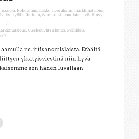
missuoja
,
Kokoomus
,
Lakko
,
liberalismi
,
markkinatalous
,
Sveitsi
,
työllistäminen
,
työmarkkinauudistus
,
työttömyys
,
/
5
arkkinatalous
,
Oleskeluyhteiskunta
,
Politiikka
,
jyys
i aamulla ns. irtisanomislaista. Eräältä
 liittyen yksityisviestinä niin hyvä
ulkaisemme sen hänen luvallaan