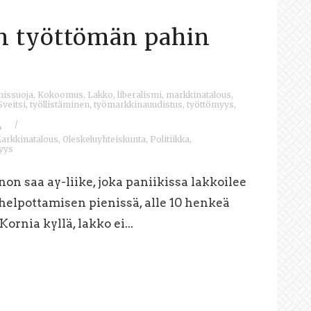
on työttömän pahin
missuoja
,
Kokoomus
,
Lakko
,
liberalismi
,
markkinatalous
,
Sveitsi
,
työllistäminen
,
työmarkkinauudistus
,
työttömyys
,
/
4
arkkinatalous
,
Oleskeluyhteiskunta
,
Politiikka
,
jyys
on saa ay-liike, joka paniikissa lakkoilee
helpottamisen pienissä, alle 10 henkeä
Kornia kyllä, lakko ei...