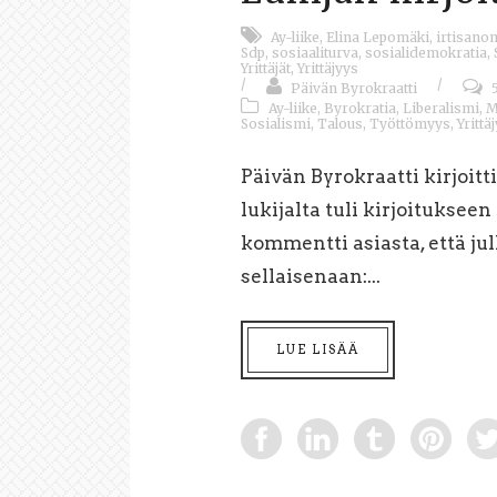
Ay-liike
,
Elina Lepomäki
,
irtisano
Sdp
,
sosiaaliturva
,
sosialidemokratia
,
Yrittäjät
,
Yrittäjyys
/
/
Päivän Byrokraatti
Ay-liike
,
Byrokratia
,
Liberalismi
,
M
Sosialismi
,
Talous
,
Työttömyys
,
Yrittä
Päivän Byrokraatti kirjoitt
lukijalta tuli kirjoitukseen
kommentti asiasta, että j
sellaisenaan:...
LUE LISÄÄ