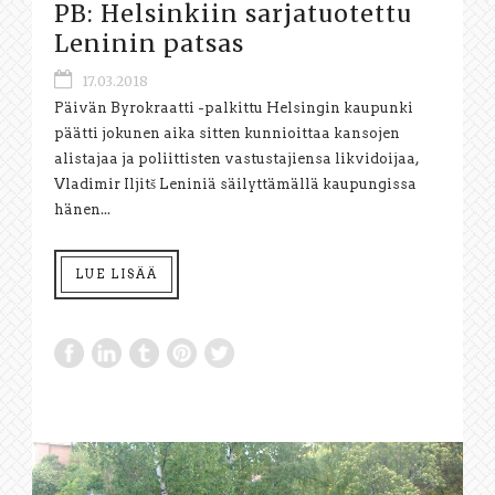
PB: Helsinkiin sarjatuotettu
Leninin patsas
17.03.2018
Päivän Byrokraatti -palkittu Helsingin kaupunki
päätti jokunen aika sitten kunnioittaa kansojen
alistajaa ja poliittisten vastustajiensa likvidoijaa,
Vladimir Iljitš Leniniä säilyttämällä kaupungissa
hänen...
LUE LISÄÄ