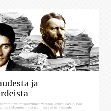
udesta ja
rdeista
ihottaminen kansanryhmää vastaan
,
Mikko Alatalo
,
Päivi
auhan rikkominen
,
valtakunnansyyttäjä
,
vihapuhe
/