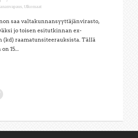
9
Sananvapaus
,
Ulkomaat
nnon saa valtakunnansyyttäjänvirasto,
äksi jo toisen esitutkinnan ex-
n (kd) raamatunsiteerauksista. Tällä
on 15...