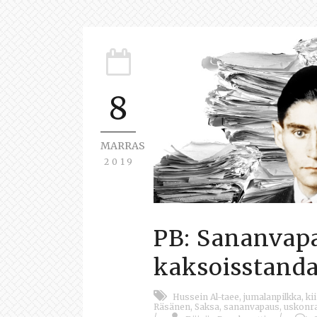
8
MARRAS
2019
PB: Sananvapa
kaksoisstanda
Hussein Al-taee
,
jumalanpilkka
,
ki
Räsänen
,
Saksa
,
sananvapaus
,
uskonr
/
/