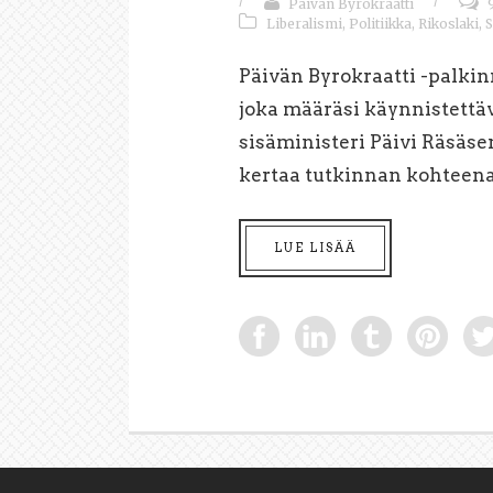
Päivän Byrokraatti
Liberalismi
,
Politiikka
,
Rikoslaki
,
Päivän Byrokraatti -palki
joka määräsi käynnistettäv
sisäministeri Päivi Räsäse
kertaa tutkinnan kohteena 
LUE LISÄÄ