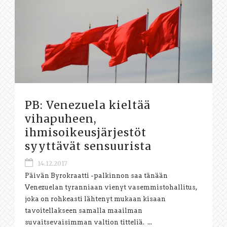
PB: Venezuela kieltää
vihapuheen,
ihmisoikeusjärjestöt
syyttävät sensuurista
14.12.2017
Päivän Byrokraatti -palkinnon saa tänään
Venezuelan tyranniaan vienyt vasemmistohallitus,
joka on rohkeasti lähtenyt mukaan kisaan
tavoitellakseen samalla maailman
suvaitsevaisimman valtion titteliä. ...