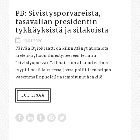
PB: Sivistysporvareista,
tasavallan presidentin
tykkäyksistä ja silakoista
19.01.2020
Päivän Byrokraatti on kiinnittänyt huomiota
kielenkäyttöön ilmestyneeseen termiin
”sivistysporvari”. Ilmaisu on alkanut esiintyä
tyypillisesti lauseessa, jossa poliittisen origon
vasemmalle puolelle asemoitunut henkilö...
LUE LISÄÄ