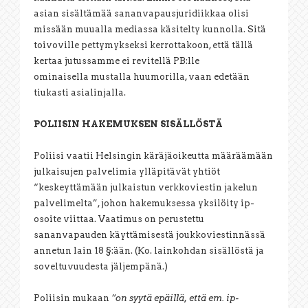
asian sisältämää sananvapausjuridiikkaa olisi
missään muualla mediassa käsitelty kunnolla. Sitä
toivoville pettymykseksi kerrottakoon, että tällä
kertaa jutussamme ei revitellä PB:lle
ominaisella mustalla huumorilla, vaan edetään
tiukasti asialinjalla.
POLIISIN HAKEMUKSEN SISÄLLÖSTÄ
Poliisi vaatii Helsingin käräjäoikeutta määräämään
julkaisujen palvelimia ylläpitävät yhtiöt
“keskeyttämään julkaistun verkkoviestin jakelun
palvelimelta”, johon hakemuksessa yksilöity ip-
osoite viittaa. Vaatimus on perustettu
sananvapauden käyttämisestä joukkoviestinnässä
annetun lain 18 §:ään. (Ko. lainkohdan sisällöstä ja
soveltuvuudesta jäljempänä.)
Poliisin mukaan
“on syytä epäillä, että em. ip-