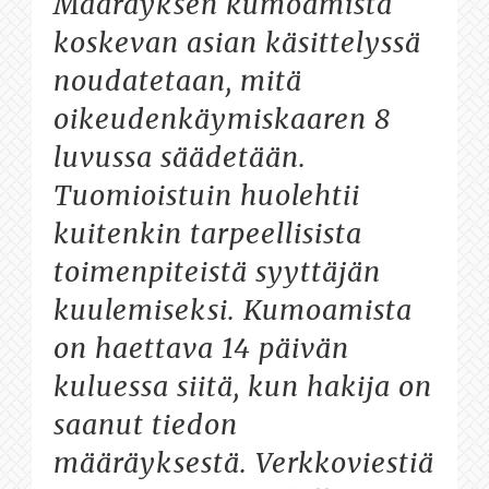
Määräyksen kumoamista
koskevan asian käsittelyssä
noudatetaan, mitä
oikeudenkäymiskaaren 8
luvussa säädetään.
Tuomioistuin huolehtii
kuitenkin tarpeellisista
toimenpiteistä syyttäjän
kuulemiseksi. Kumoamista
on haettava 14 päivän
kuluessa siitä, kun hakija on
saanut tiedon
määräyksestä. Verkkoviestiä