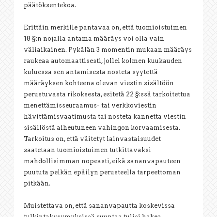
päätöksentekoa.
Erittäin merkille pantavaa on, että tuomioistuimen
18 §:n nojalla antama määräys voi olla vain
väliaikainen. Pykälän 3 momentin mukaan määräys
raukeaa automaattisesti, jollei kolmen kuukauden
kuluessa sen antamisesta nosteta syytettä
määräyksen kohteena olevan viestin sisältöön
perustuvasta rikoksesta, esitetä 22 §:ssä tarkoitettua
menettämisseuraamus- tai verkkoviestin
hävittämisvaatimusta tai nosteta kannetta viestin
sisällöstä aiheutuneen vahingon korvaamisesta.
Tarkoitus on, että väitetyt lainvastaisuudet
saatetaan tuomioistuimen tutkittavaksi
mahdollisimman nopeasti, eikä sananvapauteen
puututa pelkän epäilyn perusteella tarpeettoman
pitkään.
Muistettava on, että sananvapautta koskevissa
tulkintakysymyksissä suuntaa tulisi hakea