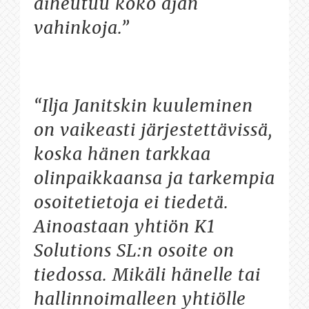
aiheutuu koko ajan
vahinkoja.”
“Ilja Janitskin kuuleminen
on vaikeasti järjestettävissä,
koska hänen tarkkaa
olinpaikkaansa ja tarkempia
osoitetietoja ei tiedetä.
Ainoastaan yhtiön K1
Solutions SL:n osoite on
tiedossa. Mikäli hänelle tai
hallinnoimalleen yhtiölle