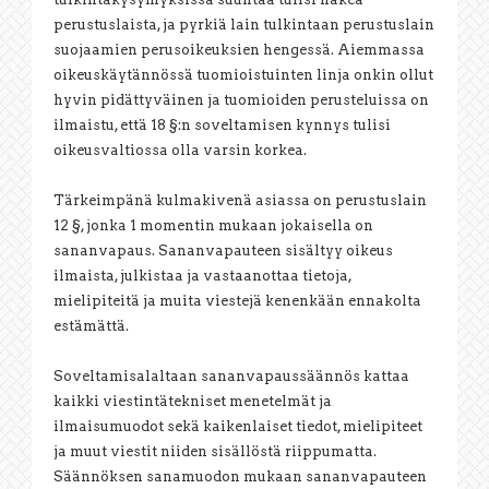
perustuslaista, ja pyrkiä lain tulkintaan perustuslain
suojaamien perusoikeuksien hengessä. Aiemmassa
oikeuskäytännössä tuomioistuinten linja onkin ollut
hyvin pidättyväinen ja tuomioiden perusteluissa on
ilmaistu, että 18 §:n soveltamisen kynnys tulisi
oikeusvaltiossa olla varsin korkea.
Tärkeimpänä kulmakivenä asiassa on perustuslain
12 §, jonka 1 momentin mukaan jokaisella on
sananvapaus. Sananvapauteen sisältyy oikeus
ilmaista, julkistaa ja vastaanottaa tietoja,
mielipiteitä ja muita viestejä kenenkään ennakolta
estämättä.
Soveltamisalaltaan sananvapaussäännös kattaa
kaikki viestintätekniset menetelmät ja
ilmaisumuodot sekä kaikenlaiset tiedot, mielipiteet
ja muut viestit niiden sisällöstä riippumatta.
Säännöksen sanamuodon mukaan sananvapauteen