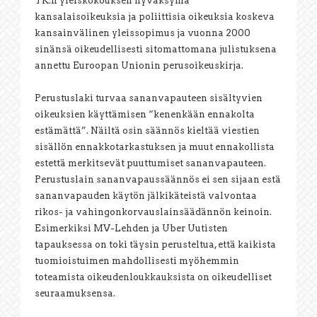
YK:n yleiskokouksen hyväksymä
kansalaisoikeuksia ja poliittisia oikeuksia koskeva
kansainvälinen yleissopimus ja vuonna 2000
sinänsä oikeudellisesti sitomattomana julistuksena
annettu Euroopan Unionin perusoikeuskirja.
Perustuslaki turvaa sananvapauteen sisältyvien
oikeuksien käyttämisen “kenenkään ennakolta
estämättä”. Näiltä osin säännös kieltää viestien
sisällön ennakkotarkastuksen ja muut ennakollista
estettä merkitsevät puuttumiset sananvapauteen.
Perustuslain sananvapaussäännös ei sen sijaan estä
sananvapauden käytön jälkikäteistä valvontaa
rikos- ja vahingonkorvauslainsäädännön keinoin.
Esimerkiksi MV-Lehden ja Uber Uutisten
tapauksessa on toki täysin perusteltua, että kaikista
tuomioistuimen mahdollisesti myöhemmin
toteamista oikeudenloukkauksista on oikeudelliset
seuraamuksensa.