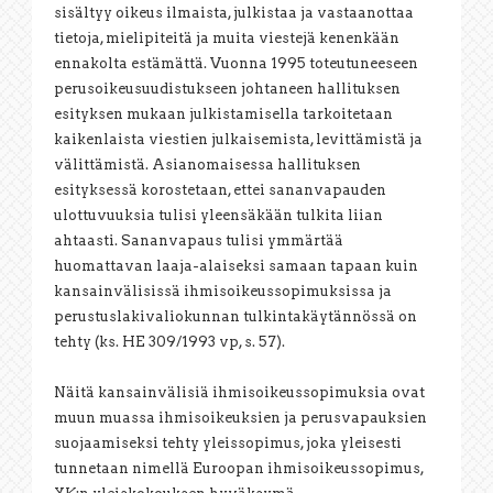
sisältyy oikeus ilmaista, julkistaa ja vastaanottaa
tietoja, mielipiteitä ja muita viestejä kenenkään
ennakolta estämättä. Vuonna 1995 toteutuneeseen
perusoikeusuudistukseen johtaneen hallituksen
esityksen mukaan julkistamisella tarkoitetaan
kaikenlaista viestien julkaisemista, levittämistä ja
välittämistä. Asianomaisessa hallituksen
esityksessä korostetaan, ettei sananvapauden
ulottuvuuksia tulisi yleensäkään tulkita liian
ahtaasti. Sananvapaus tulisi ymmärtää
huomattavan laaja-alaiseksi samaan tapaan kuin
kansainvälisissä ihmisoikeussopimuksissa ja
perustuslakivaliokunnan tulkintakäytännössä on
tehty (ks. HE 309/1993 vp, s. 57).
Näitä kansainvälisiä ihmisoikeussopimuksia ovat
muun muassa ihmisoikeuksien ja perusvapauksien
suojaamiseksi tehty yleissopimus, joka yleisesti
tunnetaan nimellä Euroopan ihmisoikeussopimus,