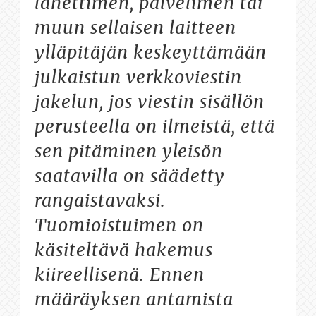
lähettimen, palvelimen tai
muun sellaisen laitteen
ylläpitäjän keskeyttämään
julkaistun verkkoviestin
jakelun, jos viestin sisällön
perusteella on ilmeistä, että
sen pitäminen yleisön
saatavilla on säädetty
rangaistavaksi.
Tuomioistuimen on
käsiteltävä hakemus
kiireellisenä. Ennen
määräyksen antamista