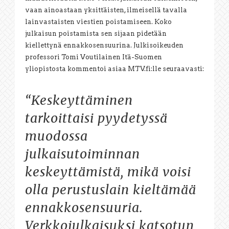
vaan ainoastaan yksittäisten, ilmeisellä tavalla
lainvastaisten viestien poistamiseen. Koko
julkaisun poistamista sen sijaan pidetään
kiellettynä ennakkosensuurina. Julkisoikeuden
professori Tomi Voutilainen Itä-Suomen
yliopistosta kommentoi asiaa MTV.fi:lle seuraavasti:
“Keskeyttäminen
tarkoittaisi pyydetyssä
muodossa
julkaisutoiminnan
keskeyttämistä, mikä voisi
olla perustuslain kieltämää
ennakkosensuuria.
Verkkojulkaisuksi katsotun