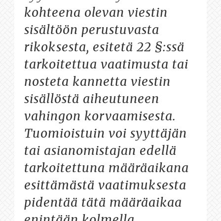
kohteena olevan viestin
sisältöön perustuvasta
rikoksesta, esitetä 22 §:ssä
tarkoitettua vaatimusta tai
nosteta kannetta viestin
sisällöstä aiheutuneen
vahingon korvaamisesta.
Tuomioistuin voi syyttäjän
tai asianomistajan edellä
tarkoitettuna määräaikana
esittämästä vaatimuksesta
pidentää tätä määräaikaa
enintään kolmella