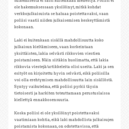
sulkemisesta ei saisi kuitenkaan menestyä. Poliisi ei
ole hakemuksessaan yksilöinyt, mitkä kohdat
verkkojulkaisuista se haluaa poistettavaksi, vaan
poliisi vaatii niiden julkaisemisen keskeyttämistä
kokonaan.
Laki ei kuitenkaan sisällä mahdollisuutta koko
julkaisun kieltämiseen, vaan korkeintaan
yksittäisten, lakia selvästi rikkovien viestien
poistamiseen. Näin siitäkin huolimatta, että lakia
rikkovia viestejä/artikkeleita olisi useita. Laki ja sen
esityöt on kirjoitettu hyvin selvästi, eikä poliisilla
voi olla erehtymisen mahdollisuutta lain sisällöstä.
Syntyy vaikutelma, että poliisi pyrkii täysin
tietoisesti ja harkiten toteuttamaan perustuslaissa
kiellettyä ennakkosensuuria.
Koska poliisi ei ole yksilöinyt poistettavaksi
vaatimiaan kohtia, eikä laki mahdollista julkaisujen
poistamista kokonaan, on odotettavissa, että