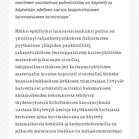
osoitteen osoittamaa palvelintilaa on käytetty ja
käytetään edelleen varsin laajamittaiseen
lainvastaiseen toimintaan”.
Näiksi epäillyiksi lainvastaisuuksiksi poliisi on
yksilöinyt rahankeräysrikoksen (lahjoitusten
pyytäminen ylläpidon pankkitilille),
rahapelirikoksen (eurooppalaisten kasinoyhtiöiden
mainokset julkaisujen sivuilla),
tekijänoikeusrikoksen (eri kustannusyhtiöiden
materiaalin luvaton kopiointi sivustoille), törkeän
kunnianloukkauksen (erääseen toimittajaan liittyvät
halventavat artikkelit) ja lisäksi hakemukseen
käräjäoikeuden kehotuksesta tehdyssä
täydennyksessä kiihottamisen kansanryhmää
vastaan (käytettyjä neuloja käyttäneestä hoitajasta
kertoneen jutun kuvituskuvana on käytetty
tummaihoista henkilöä ja keskusteluforumilla on
julkaistu juutalaisia loukkaavia lukijakommentteja).