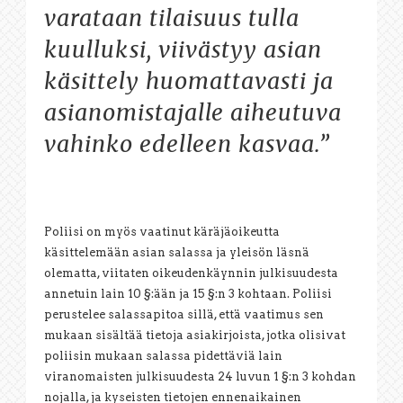
varataan tilaisuus tulla
kuulluksi, viivästyy asian
käsittely huomattavasti ja
asianomistajalle aiheutuva
vahinko edelleen kasvaa.”
Poliisi on myös vaatinut käräjäoikeutta
käsittelemään asian salassa ja yleisön läsnä
olematta, viitaten oikeudenkäynnin julkisuudesta
annetuin lain 10 §:ään ja 15 §:n 3 kohtaan. Poliisi
perustelee salassapitoa sillä, että vaatimus sen
mukaan sisältää tietoja asiakirjoista, jotka olisivat
poliisin mukaan salassa pidettäviä lain
viranomaisten julkisuudesta 24 luvun 1 §:n 3 kohdan
nojalla, ja kyseisten tietojen ennenaikainen