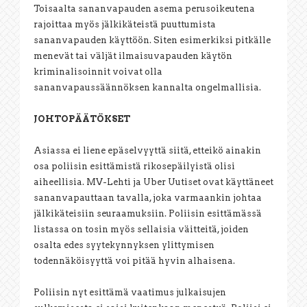
Toisaalta sananvapauden asema perusoikeutena
rajoittaa myös jälkikäteistä puuttumista
sananvapauden käyttöön. Siten esimerkiksi pitkälle
menevät tai väljät ilmaisuvapauden käytön
kriminalisoinnit voivat olla
sananvapaussäännöksen kannalta ongelmallisia.
JOHTOPÄÄTÖKSET
Asiassa ei liene epäselvyyttä siitä, etteikö ainakin
osa poliisin esittämistä rikosepäilyistä olisi
aiheellisia. MV-Lehti ja Uber Uutiset ovat käyttäneet
sananvapauttaan tavalla, joka varmaankin johtaa
jälkikäteisiin seuraamuksiin. Poliisin esittämässä
listassa on tosin myös sellaisia väitteitä, joiden
osalta edes syytekynnyksen ylittymisen
todennäköisyyttä voi pitää hyvin alhaisena.
Poliisin nyt esittämä vaatimus julkaisujen