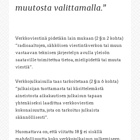
muutosta valittamalla.”
Verkkoviestinä pidetään lain mukaan (2 §:n 2 kohta)
“radioaaltojen, sähköisen viestintäverkon tai muun
vastaavan teknisen järjestelyn avulla yleisön
saataville toimitettua tietoa, mielipidettä tai muuta
viestiä”.
Verkkojulkaisulla taas tarkoitetaan (2 §:n 6 kohta)
“julkaisijan tuottamasta tai käsittelemästä
aineistosta aikakautisen julkaisun tapaan
yhtenäiseksi laadittua verkkoviestien
kokonaisuutta, jota on tarkoitus julkaista
säännöllisesti”.
Huomattava on, että viitattu 18 § ei sisällä
mahdollisuutta koko verkkojulkaisun sulkemiseen,