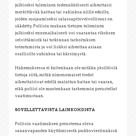
julkiseksi tuleminen todennäköisesti aiheuttaisi
merkittävää haittaa tai vahinkoa niille eduille,
joiden suojaamiseksi salassapitovelvollisuus on
säädetty. Poliisin mukaan tietojen tuleminen
julkiseksi ennenaikaisesti voi vaarantaa rikoksen
selvittämistä tai tutkinnan tarkoituksen
toteutumista ja voi lisäksi aiheuttaa asiaan
osallisille vahinkoa tai kärsimystä.
Hakemuksessa ei kuitenkaan ole mitään yksilöiviä
tietoja siitä, mitkä nimenomaiset tiedot
aiheuttaisivat edellä mainitun haitan tai vaaran,
eikä poliisi ole muutenkaan tarkemmin perustellut
vaatimustaan.
SOVELLETTAVISTA LAINKOHDISTA
Poliisin vaatimuksen perusteena oleva
sananvapauden käyttämisestä joukkoviestinnässä