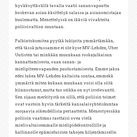
hyväksyttävällä tavalla vaatii sananvapautta
koskevan asian käsittelyä salassa ja asianomistajaa
kuulematta. Menettelyssä on ikäviä vivahteita
poliisivaltion suuntaan.
Palkintokomitea pyytää lukijoita ymmärtämään,
että tässä jutussamme ei ole kyse MV-Lehden, Uber
Uutisten tai minkään muunkaan roskajulkaisun
kannattamisesta, vaan sanan- ja
mielipiteenvapauden puolustamisesta. Emme jaksa
edes lukea MV-Lehden kaltaista sontaa, emmekä
ymmärrä miten kukaan muukaan voisi olla siitä
kiinnostunut, mutta tuo seikka on nyt irrelevantti.
Sen sijaan merkitystä on sillä, että poliisin toimet
ovat vastoin hyvin tärkeitä kansalaisyhteiskuntaa
suojaavia oikeudellisia periaatteita. Menestyessään
poliisin vaatimus raottaisi ovea vielä
mielivaltaisemmalle mielipidekontrollille ja
hallinnolle epämieluisien tahojen hiljentämiselle.