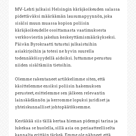
MV-Lehti julkaisi Helsingin käräjäoikeuden salassa
pidettäväksi määräämän lausumapyynnön, joka
sisälsi muun muassa kopion poliisin
käräjäoikeudelle osoittamasta vaatimuksesta
verkkoviestin jakelun keskeyttämismääräykseksi.
Päivän Byrokraatti tutustui julkaistuihin
asiakirjoihin ja totesi ne hyvin suurella
todennäköisyydellä aidoiksi. Juttumme perustuu
niiden sisältämiin tietoihin.
Olemme rakentaneet artikkelimme siten, että
käsittelemme ensiksi poliisin hakemuksen
perusteet, esittelemme sen jälkeen relevantin
lainsäädännön ja kerromme lopuksi juridiset ja
yhteiskunnalliset johtopäätöksemme.
Kestäkää siis tällä kertaa hieman pidempi tarina ja
lukekaa se huolella, sillä asia on periaatteelliselta
kannalta erittäin tärkeä. Emme ole nähneet, että