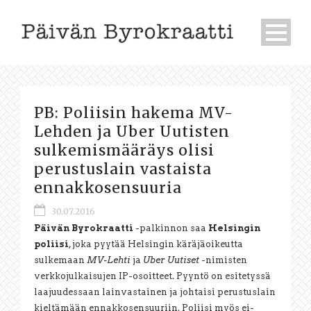
PB: Poliisin hakema MV-
Lehden ja Uber Uutisten
sulkemismääräys olisi
perustuslain vastaista
ennakkosensuuria
30.07.2016
Päivän Byrokraatti
-palkinnon saa
Helsingin
poliisi
, joka pyytää Helsingin käräjäoikeutta
sulkemaan
MV-Lehti
ja
Uber Uutiset
-nimisten
verkkojulkaisujen IP-osoitteet. Pyyntö on esitetyssä
laajuudessaan lainvastainen ja johtaisi perustuslain
kieltämään ennakkosensuuriin. Poliisi myös ei-