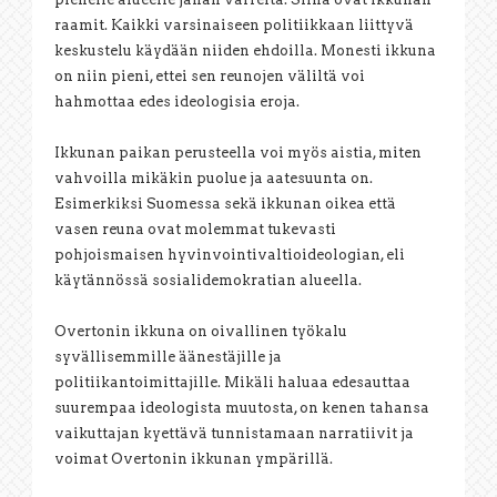
raamit. Kaikki varsinaiseen politiikkaan liittyvä
keskustelu käydään niiden ehdoilla. Monesti ikkuna
on niin pieni, ettei sen reunojen väliltä voi
hahmottaa edes ideologisia eroja.
Ikkunan paikan perusteella voi myös aistia, miten
vahvoilla mikäkin puolue ja aatesuunta on.
Esimerkiksi Suomessa sekä ikkunan oikea että
vasen reuna ovat molemmat tukevasti
pohjoismaisen hyvinvointivaltioideologian, eli
käytännössä sosialidemokratian alueella.
Overtonin ikkuna on oivallinen työkalu
syvällisemmille äänestäjille ja
politiikantoimittajille. Mikäli haluaa edesauttaa
suurempaa ideologista muutosta, on kenen tahansa
vaikuttajan kyettävä tunnistamaan narratiivit ja
voimat Overtonin ikkunan ympärillä.