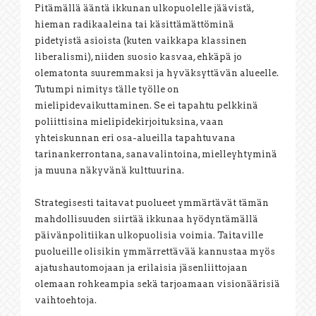
Pitämällä ääntä ikkunan ulkopuolelle jäävistä,
hieman radikaaleina tai käsittämättöminä
pidetyistä asioista (kuten vaikkapa klassinen
liberalismi), niiden suosio kasvaa, ehkäpä jo
olematonta suuremmaksi ja hyväksyttävän alueelle.
Tutumpi nimitys tälle työlle on
mielipidevaikuttaminen. Se ei tapahtu pelkkinä
poliittisina mielipidekirjoituksina, vaan
yhteiskunnan eri osa-alueilla tapahtuvana
tarinankerrontana, sanavalintoina, mielleyhtyminä
ja muuna näkyvänä kulttuurina.
Strategisesti taitavat puolueet ymmärtävät tämän
mahdollisuuden siirtää ikkunaa hyödyntämällä
päivänpolitiikan ulkopuolisia voimia. Taitaville
puolueille olisikin ymmärrettävää kannustaa myös
ajatushautomojaan ja erilaisia jäsenliittojaan
olemaan rohkeampia sekä tarjoamaan visionäärisiä
vaihtoehtoja.