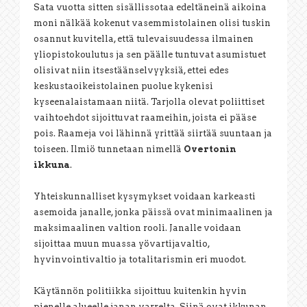
Sata vuotta sitten sisällissotaa edeltäneinä aikoina
moni nälkää kokenut vasemmistolainen olisi tuskin
osannut kuvitella, että tulevaisuudessa ilmainen
yliopistokoulutus ja sen päälle tuntuvat asumistuet
olisivat niin itsestäänselvyyksiä, ettei edes
keskustaoikeistolainen puolue kykenisi
kyseenalaistamaan niitä. Tarjolla olevat poliittiset
vaihtoehdot sijoittuvat raameihin, joista ei pääse
pois. Raameja voi lähinnä yrittää siirtää suuntaan ja
toiseen. Ilmiö tunnetaan nimellä
Overtonin
ikkuna
.
Yhteiskunnalliset kysymykset voidaan karkeasti
asemoida janalle, jonka päissä ovat minimaalinen ja
maksimaalinen valtion rooli. Janalle voidaan
sijoittaa muun muassa yövartijavaltio,
hyvinvointivaltio ja totalitarismin eri muodot.
Käytännön politiikka sijoittuu kuitenkin hyvin
pienelle alueelle janan varrelta. Siinä ovat ikkunan