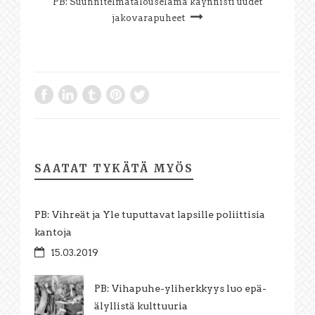
PB: Suunnitelmatalouselämä käynnisti uudet
jakovarapuheet
SAATAT TYKÄTÄ MYÖS
PB: Vihreät ja Yle tuputtavat lapsille poliittisia
kantoja
15.03.2019
PB: Vihapuhe-yliherkkyys luo epä-
älyllistä kulttuuria