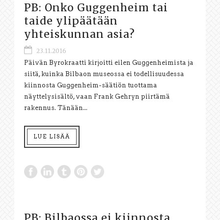
PB: Onko Guggenheim tai
taide ylipäätään
yhteiskunnan asia?
23.11.2016
Päivän Byrokraatti kirjoitti eilen Guggenheimista ja
siitä, kuinka Bilbaon museossa ei todellisuudessa
kiinnosta Guggenheim-säätiön tuottama
näyttelysisältö, vaan Frank Gehryn piirtämä
rakennus. Tänään...
LUE LISÄÄ
PB: Bilbaossa ei kiinnosta