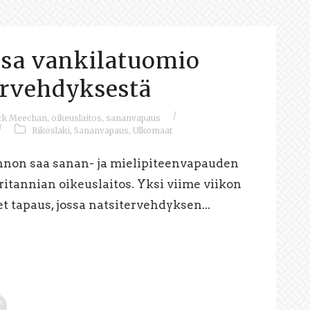
ssa vankilatuomio
ervehdyksestä
/
rk Meechan
,
oikeuslaitos
,
sananvapaus
/
Rikoslaki
,
Sananvapaus
,
Ulkomaat
nnon saa sanan- ja mielipiteenvapauden
ritannian oikeuslaitos. Yksi viime viikon
t tapaus, jossa natsitervehdyksen...