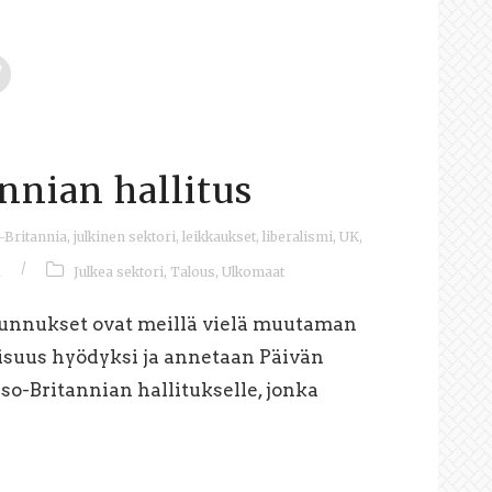
nnian hallitus
-Britannia
,
julkinen sektori
,
leikkaukset
,
liberalismi
,
UK
,
/
1
Julkea sektori
,
Talous
,
Ulkomaat
tunnukset ovat meillä vielä muutaman
aisuus hyödyksi ja annetaan Päivän
so-Britannian hallitukselle, jonka