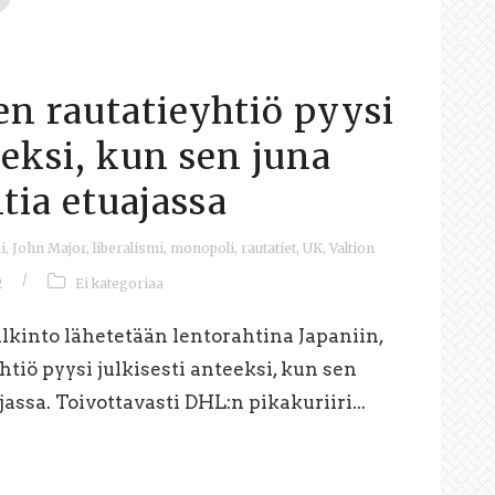
en rautatieyhtiö pyysi
eeksi, kun sen juna
tia etuajassa
i
,
John Major
,
liberalismi
,
monopoli
,
rautatiet
,
UK
,
Valtion
/
2
Ei kategoriaa
lkinto lähetetään lentorahtina Japaniin,
htiö pyysi julkisesti anteeksi, kun sen
jassa. Toivottavasti DHL:n pikakuriiri...