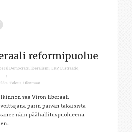
beraali reformipuolue
beral Democrats
,
liberalismi
,
LKP
,
Lustraatio
,
/
1
iikka
,
Talous
,
Ulkomaat
lkinnon saa Viron liberaali
 voittajana parin päivän takaisista
atkanee näin päähallituspuolueena.
en...