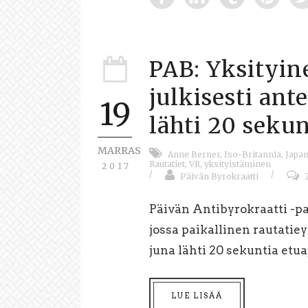
PAB: Yksityin
julkisesti ant
19
lähti 20 sekun
MARRAS
Anne Berner
,
Iso-Britannia
,
Japan
Rautatiet
,
VR
,
yksityistäminen
2017
/
/
Päivän Byrokraatti
Päivän Antibyrokraatti -pa
jossa paikallinen rautatiey
juna lähti 20 sekuntia etua
LUE LISÄÄ