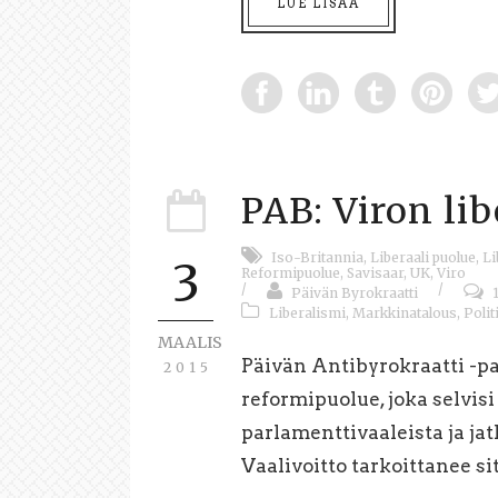
LUE LISÄÄ
PAB: Viron li
Iso-Britannia
,
Liberaali puolue
,
Li
3
Reformipuolue
,
Savisaar
,
UK
,
Viro
/
/
Päivän Byrokraatti
Liberalismi
,
Markkinatalous
,
Polit
MAALIS
Päivän Antibyrokraatti -pa
2015
reformipuolue, joka selvisi
parlamenttivaaleista ja j
Vaalivoitto tarkoittanee sit