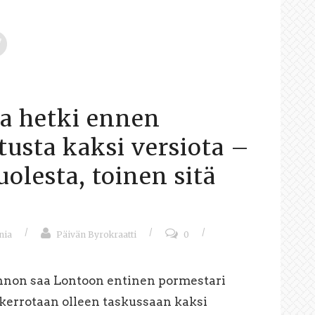
la hetki ennen
tusta kaksi versiota –
olesta, toinen sitä
/
/
/
nia
Päivän Byrokraatti
0
nnon saa Lontoon entinen pormestari
a kerrotaan olleen taskussaan kaksi