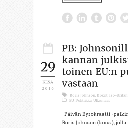
PB: Johnsonil
kannan julkis
29
toinen EU:n pu
vastaan
KESÄ
2016
Boris Johnson
,
Brexit
,
Iso-Britan
EU
,
Politiikka
,
Ulkomaat
Päivän Byrokraatti -palki
Boris Johnson (kons.), joll