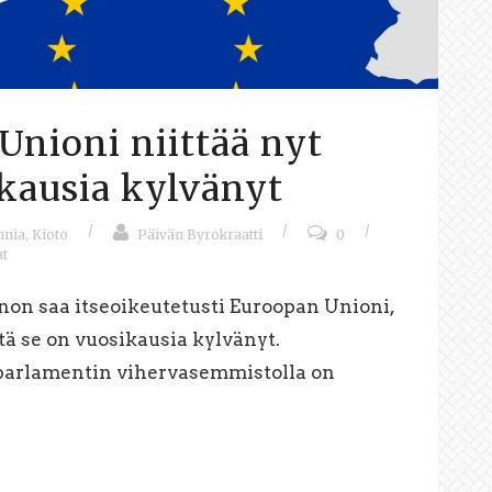
Unioni niittää nyt
kausia kylvänyt
/
/
/
nnia
,
Kioto
Päivän Byrokraatti
0
t
non saa itseoikeutetusti Euroopan Unioni,
itä se on vuosikausia kylvänyt.
oparlamentin vihervasemmistolla on