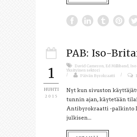
PAB: Iso-Brita
David Cameron
,
Ed Milliband
,
Iso
1
Yksityinen sektori
/
/
Päivän Byrokraatti
HUHTI
Nyt kun sivuston käyttäjä
2015
tunnin ajan, käytetään til
Antibyrokraatti -palkinto I
julkisen...