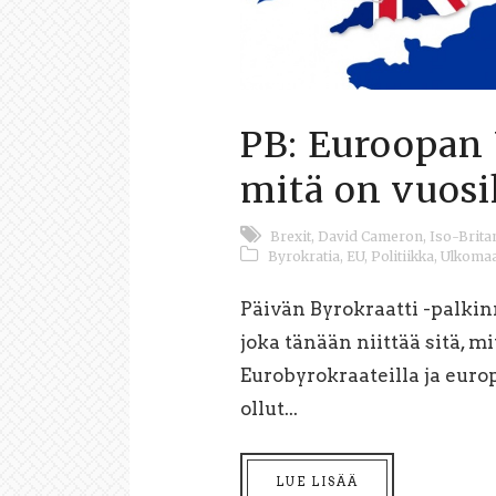
PB: Euroopan 
mitä on vuosi
Brexit
,
David Cameron
,
Iso-Brita
Byrokratia
,
EU
,
Politiikka
,
Ulkomaa
Päivän Byrokraatti -palkin
joka tänään niittää sitä, m
Eurobyrokraateilla ja eur
ollut...
LUE LISÄÄ