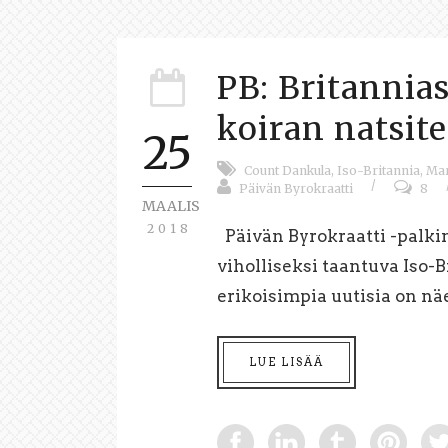
PB: Britannia
koiran natsit
25
Count Dankula
,
Iso-Britannia
,
Ma
/
Päivän Byrokraatti
8
MAALIS
2018
Päivän Byrokraatti -palki
viholliseksi taantuva Iso-B
erikoisimpia uutisia on näe
LUE LISÄÄ