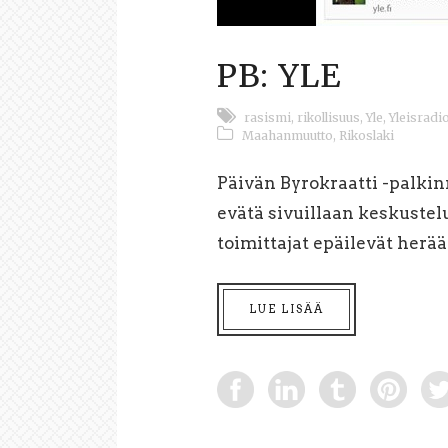
PB: YLE
rasismi
,
rikollisuus
,
Yle
,
Yleisradi
Maahanmuutto
,
Rikoslaki
Päivän Byrokraatti -palkinn
evätä sivuillaan keskustelu 
toimittajat epäilevät herä
LUE LISÄÄ