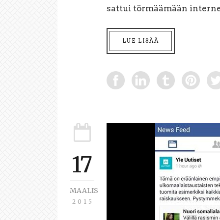
sattui törmäämään internet
LUE LISÄÄ
17
MAALIS
2015