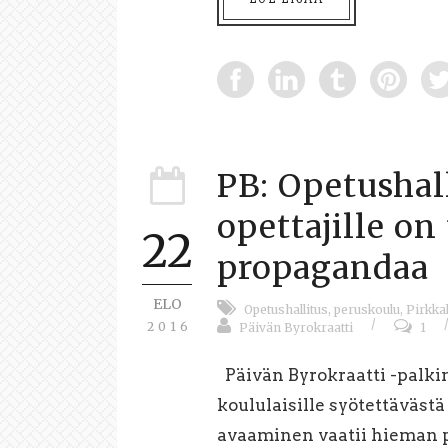
PB: Opetushal
opettajille on
22
propagandaa
ELO
Opetushallitus
,
peruskoulu
,
Pirkka
/
2016
Päivän Byrokraatti
1
Päivän Byrokraatti -palki
koululaisille syötettäväst
avaaminen vaatii hieman 