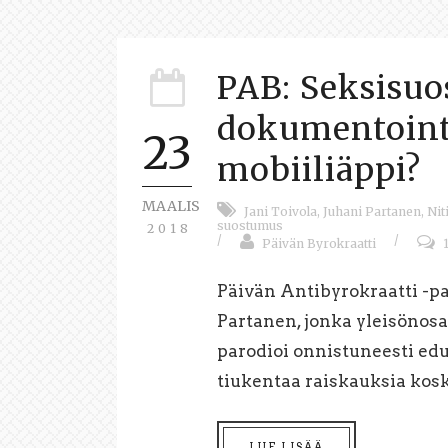
PAB: Seksisu
dokumentoint
23
mobiiliäppi?
MAALIS
Jani Toivola
,
Juhani Partanen
,
Nit
suostumus
2018
/
/
Päivän Byrokraatti
Päivän Antibyrokraatti -p
Partanen, jonka yleisönos
parodioi onnistuneesti e
tiukentaa raiskauksia kosk
LUE LISÄÄ