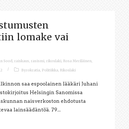
ostumusten
iin lomake vai
in Sood
,
raiskaus
,
rasismi
,
rikoslaki
,
Rosa Meriläinen
,
/
12
Byrokratia
,
Politiikka
,
Rikoslaki
alkinnon saa espoolainen lääkäri Juhani
astokirjoitus Helsingin Sanomissa
duskunnan naisverkoston ehdotusta
evaa lainsäädäntöä. 79...