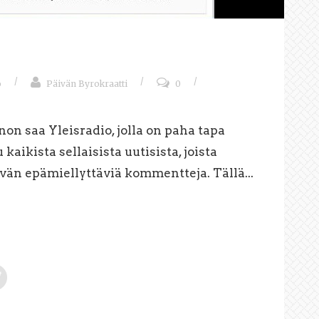
/
/
/
o
Päivän Byrokraatti
0
on saa Yleisradio, jolla on paha tapa
kaikista sellaisista uutisista, joista
ävän epämiellyttäviä kommentteja. Tällä...