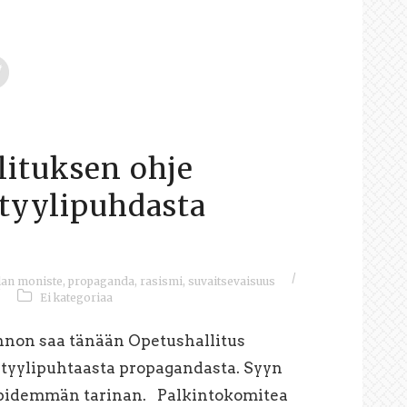
lituksen ohje
 tyylipuhdasta
/
lan moniste
,
propaganda
,
rasismi
,
suvaitsevaisuus
/
Ei kategoriaa
nnon saa tänään Opetushallitus
ä tyylipuhtaasta propagandasta. Syyn
pidemmän tarinan. Palkintokomitea