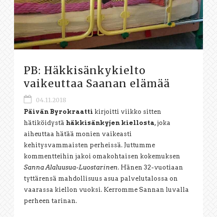
PB: Häkkisänkykielto
vaikeuttaa Saanan elämää
04.11.2018
Päivän Byrokraatti
kirjoitti viikko sitten
hätiköidystä
häkkisänkyjen kiellosta
, joka
aiheuttaa hätää monien vaikeasti
kehitysvammaisten perheissä. Juttumme
kommentteihin jakoi omakohtaisen kokemuksen
Sanna Alaluusua-Luostarinen
. Hänen 32-vuotiaan
tyttärensä mahdollisuus asua palvelutalossa on
vaarassa kiellon vuoksi. Kerromme Sannan luvalla
perheen tarinan.