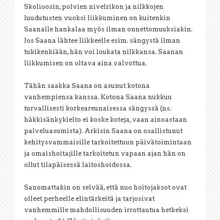
Skolioosin, polvien nivelrikon ja nilkkojen
luudutusten vuoksi liikkuminen on kuitenkin
Saanalle hankalaa myös ilman onnettomuuksiakin.
Jos Saana lähtee liikkeelle esim. sängystä ilman
tukikenkiään, hän voi loukata nilkkansa. Saanan
liikkumisen on oltava aina valvottua.
Tähän saakka Saana on asunut kotona
vanhempiensa kanssa. Kotona Saana nukkuu
turvallisesti korkeareunaisessa sängyssä (ns.
häkkisänkykielto ei koske koteja, vaan ainoastaan
palveluasumista). Arkisin Saana on osallistunut
kehitysvammaisille tarkoitettuun päivätoimintaan
ja omaishoitajille tarkoitetun vapaan ajan hän on
ollut tilapäisessä laitoshoidossa.
Sanomattakin on selvää, että nuo hoitojaksot ovat
olleet perheelle elintärkeitä ja tarjosivat
vanhemmille mahdollisuuden irrottautua hetkeksi