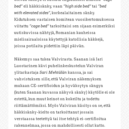
bed”
eli häkkisänky, vaan
”high side bed”
tai
”bed
with elevated sides”
, korkealaitainen sänky.
Kidutuksen vastaisen komitean vuosikertomuksessa
viitattu
”cage bed”
tarkoittaisi sen sijaan esimerkiksi
uutiskuvissa nähtyjä, Romanian kauheissa
mielisairaaloissa käytettyjä katollisia häkkejä,
joissa potilaita pidettiin läpi päivän.
Näkemys saa tukea Valvirasta. Saanan isä Jari
Luostarinen kävi puhelinkeskustelun Valviran
ylitarkastaja
Sari Mehtälän
kanssa, ja sai
vahvistuksen sille, että Valviran näkemyksen
mukaan CE-sertifioidun ja hyväksytyn sängyn
(kuten Saanan kuvassa näkyvä sänky) käytölle ei ole
estettä, kun muut keinot on kokeiltu ja todettu
riittämättömiksi. Myös Valviran käsitys on se, että
häkkisänky-kielto on tarkoittanut jossain
verstaassa teetettyä tai itse tehtyä ei-sertifioitua
rakennelmaa, jossa on mahdollisesti ollut katto.