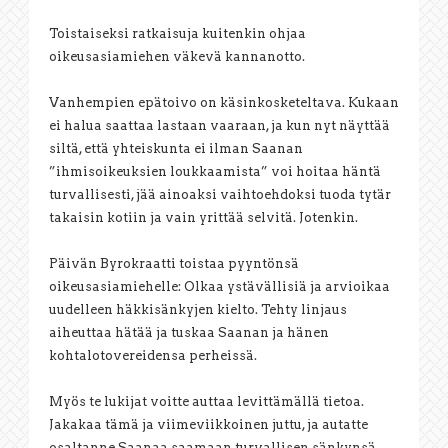
Toistaiseksi ratkaisuja kuitenkin ohjaa
oikeusasiamiehen väkevä kannanotto.
Vanhempien epätoivo on käsinkosketeltava. Kukaan
ei halua saattaa lastaan vaaraan, ja kun nyt näyttää
siltä, että yhteiskunta ei ilman Saanan
”ihmisoikeuksien loukkaamista” voi hoitaa häntä
turvallisesti, jää ainoaksi vaihtoehdoksi tuoda tytär
takaisin kotiin ja vain yrittää selvitä. Jotenkin.
Päivän Byrokraatti toistaa pyyntönsä
oikeusasiamiehelle: Olkaa ystävällisiä ja arvioikaa
uudelleen häkkisänkyjen kielto. Tehty linjaus
aiheuttaa hätää ja tuskaa Saanan ja hänen
kohtalotovereidensa perheissä.
Myös te lukijat voitte auttaa levittämällä tietoa.
Jakakaa tämä ja viimeviikkoinen juttu, ja autatte
osaltanne Saanaa saamaan turvallisen sänkynsä