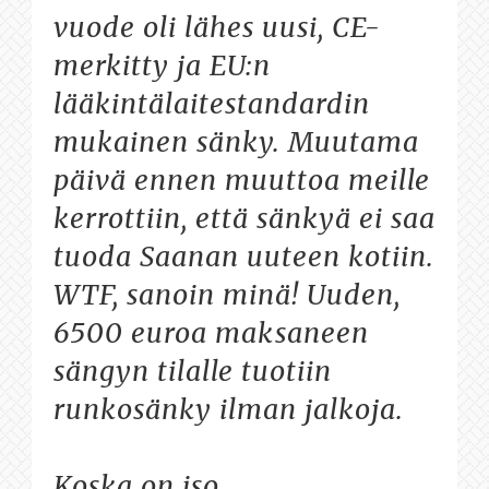
vuode oli lähes uusi, CE-
merkitty ja EU:n
lääkintälaitestandardin
mukainen sänky. Muutama
päivä ennen muuttoa meille
kerrottiin, että sänkyä ei saa
tuoda Saanan uuteen kotiin.
WTF, sanoin minä! Uuden,
6500 euroa maksaneen
sängyn tilalle tuotiin
runkosänky ilman jalkoja.
Koska on iso