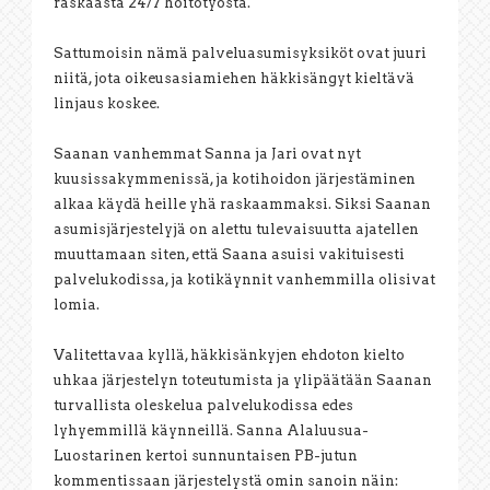
raskaasta 24/7 hoitotyöstä.
Sattumoisin nämä palveluasumisyksiköt ovat juuri
niitä, jota oikeusasiamiehen häkkisängyt kieltävä
linjaus koskee.
Saanan vanhemmat Sanna ja Jari ovat nyt
kuusissakymmenissä, ja kotihoidon järjestäminen
alkaa käydä heille yhä raskaammaksi. Siksi Saanan
asumisjärjestelyjä on alettu tulevaisuutta ajatellen
muuttamaan siten, että Saana asuisi vakituisesti
palvelukodissa, ja kotikäynnit vanhemmilla olisivat
lomia.
Valitettavaa kyllä, häkkisänkyjen ehdoton kielto
uhkaa järjestelyn toteutumista ja ylipäätään Saanan
turvallista oleskelua palvelukodissa edes
lyhyemmillä käynneillä. Sanna Alaluusua-
Luostarinen kertoi sunnuntaisen PB-jutun
kommentissaan järjestelystä omin sanoin näin: