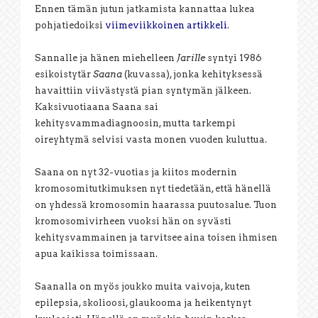
Ennen tämän jutun jatkamista kannattaa lukea
pohjatiedoiksi
viimeviikkoinen artikkeli
.
Sannalle ja hänen miehelleen
Jarille
syntyi 1986
esikoistytär
Saana
(kuvassa), jonka kehityksessä
havaittiin viivästystä pian syntymän jälkeen.
Kaksivuotiaana Saana sai
kehitysvammadiagnoosin, mutta tarkempi
oireyhtymä selvisi vasta monen vuoden kuluttua.
Saana on nyt 32-vuotias ja kiitos modernin
kromosomitutkimuksen nyt tiedetään, että hänellä
on yhdessä kromosomin haarassa puutosalue. Tuon
kromosomivirheen vuoksi hän on syvästi
kehitysvammainen ja tarvitsee aina toisen ihmisen
apua kaikissa toimissaan.
Saanalla on myös joukko muita vaivoja, kuten
epilepsia, skolioosi, glaukooma ja heikentynyt