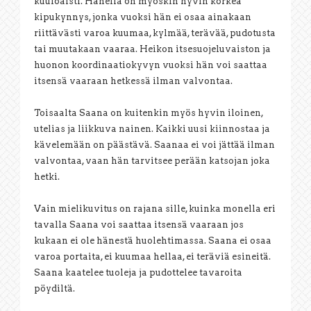
kuuloaisti. Hänellä on myöskin hyvin korkea
kipukynnys, jonka vuoksi hän ei osaa ainakaan
riittävästi varoa kuumaa, kylmää, terävää, pudotusta
tai muutakaan vaaraa. Heikon itsesuojeluvaiston ja
huonon koordinaatiokyvyn vuoksi hän voi saattaa
itsensä vaaraan hetkessä ilman valvontaa.
Toisaalta Saana on kuitenkin myös hyvin iloinen,
utelias ja liikkuva nainen. Kaikki uusi kiinnostaa ja
kävelemään on päästävä. Saanaa ei voi jättää ilman
valvontaa, vaan hän tarvitsee perään katsojan joka
hetki.
Vain mielikuvitus on rajana sille, kuinka monella eri
tavalla Saana voi saattaa itsensä vaaraan jos
kukaan ei ole hänestä huolehtimassa. Saana ei osaa
varoa portaita, ei kuumaa hellaa, ei teräviä esineitä.
Saana kaatelee tuoleja ja pudottelee tavaroita
pöydiltä.