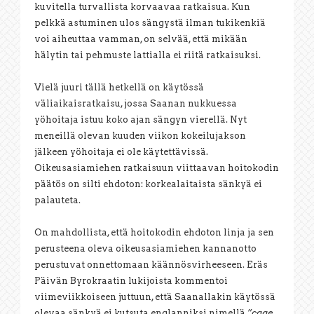
kuvitella turvallista korvaavaa ratkaisua. Kun
pelkkä astuminen ulos sängystä ilman tukikenkiä
voi aiheuttaa vamman, on selvää, että mikään
hälytin tai pehmuste lattialla ei riitä ratkaisuksi.
Vielä juuri tällä hetkellä on käytössä
väliaikaisratkaisu, jossa Saanan nukkuessa
yöhoitaja istuu koko ajan sängyn vierellä. Nyt
meneillä olevan kuuden viikon kokeilujakson
jälkeen yöhoitaja ei ole käytettävissä.
Oikeusasiamiehen ratkaisuun viittaavan hoitokodin
päätös on silti ehdoton: korkealaitaista sänkyä ei
palauteta.
On mahdollista, että hoitokodin ehdoton linja ja sen
perusteena oleva oikeusasiamiehen kannanotto
perustuvat onnettomaan käännösvirheeseen. Eräs
Päivän Byrokraatin lukijoista kommentoi
viimeviikkoiseen juttuun, että Saanallakin käytössä
olevaa sänkyä ei kutsuta englanniksi nimellä
”cage