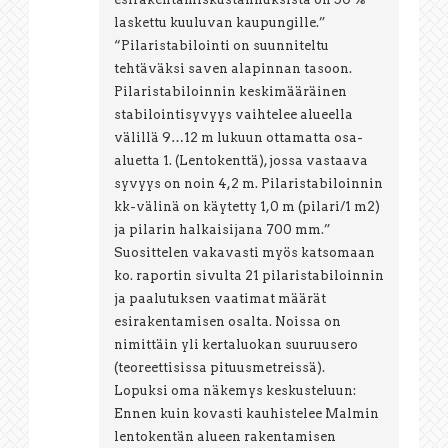
laskettu kuuluvan kaupungille.”
“Pilaristabilointi on suunniteltu
tehtäväksi saven alapinnan tasoon.
Pilaristabiloinnin keskimääräinen
stabilointisyvyys vaihtelee alueella
välillä 9…12 m lukuun ottamatta osa-
aluetta 1. (Lentokenttä), jossa vastaava
syvyys on noin 4,2 m. Pilaristabiloinnin
kk-välinä on käytetty 1,0 m (pilari/1 m2)
ja pilarin halkaisijana 700 mm.”
Suosittelen vakavasti myös katsomaan
ko. raportin sivulta 21 pilaristabiloinnin
ja paalutuksen vaatimat määrät
esirakentamisen osalta. Noissa on
nimittäin yli kertaluokan suuruusero
(teoreettisissa pituusmetreissä).
Lopuksi oma näkemys keskusteluun:
Ennen kuin kovasti kauhistelee Malmin
lentokentän alueen rakentamisen