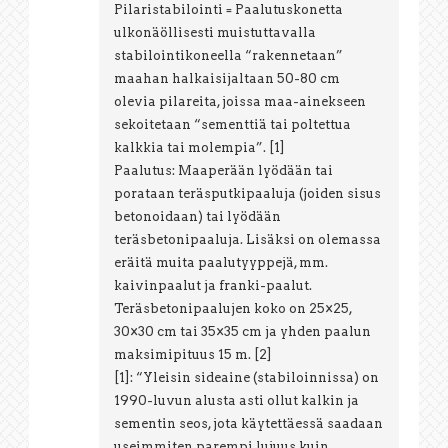
Pilaristabilointi = Paalutuskonetta
ulkonäöllisesti muistuttavalla
stabilointikoneella “rakennetaan”
maahan halkaisijaltaan 50-80 cm
olevia pilareita, joissa maa-ainekseen
sekoitetaan “sementtiä tai poltettua
kalkkia tai molempia”. [1]
Paalutus: Maaperään lyödään tai
porataan teräsputkipaaluja (joiden sisus
betonoidaan) tai lyödään
teräsbetonipaaluja. Lisäksi on olemassa
eräitä muita paalutyyppejä, mm.
kaivinpaalut ja franki-paalut.
Teräsbetonipaalujen koko on 25×25,
30×30 cm tai 35×35 cm ja yhden paalun
maksimipituus 15 m. [2]
[1]: “Yleisin sideaine (stabiloinnissa) on
1990-luvun alusta asti ollut kalkin ja
sementin seos, jota käytettäessä saadaan
useimmiten parempi lujuus kuin