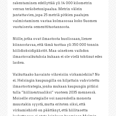
rakentaminen edellyttää yli 14 000 kilometrin
verran teräsbetonipaalua. Metrin välein
juntattavien, jopa 25 metriä pitkien paalujen
valmistaminen vastaa kolmasosaa koko Suomen
vuotuisesta sementtituotannosta.
Niille, jotka ovat ilmastosta huolissaan, lienee
kiinnostavaa, että tämä tuottaa yli 350 000 tonnin
hiilidioksidipäästöt. Maa-aineksen vaihdon
ilmastovaikutuksia kukaan ei ole vielä tohtinut edes
laskea.
Vaikuttaako havainto vihreisiin virkamiehiin? No
ei. Helsingin kaupungilla on hiljattain vahvistettu
ilmastostrategia, jonka mukaan kaupungin pitäisi
tulla ”hiilineutraaliksi” vuoteen 2035 mennessä.
Moiselle strategialle voi naureskella monesta
muustakin syystä, mutta eritoten siksi, että
virkamiehistö on päättänyt, että hiilitasetta