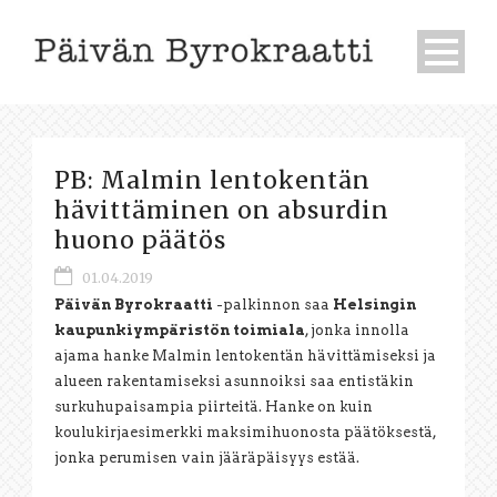
PB: Malmin lentokentän
hävittäminen on absurdin
huono päätös
01.04.2019
Päivän Byrokraatti
-palkinnon saa
Helsingin
kaupunkiympäristön toimiala
, jonka innolla
ajama hanke Malmin lentokentän hävittämiseksi ja
alueen rakentamiseksi asunnoiksi saa entistäkin
surkuhupaisampia piirteitä. Hanke on kuin
koulukirjaesimerkki maksimihuonosta päätöksestä,
jonka perumisen vain jääräpäisyys estää.