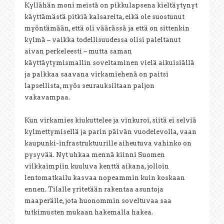
Kyllähän moni meistä on pikkulapsena kieltäytynyt
käyttämästä pitkiä kalsareita, eikä ole suostunut
myöntämään, että oli väärässä ja että on sittenkin
kylmä – vaikka todellisuudessa olisi paleltanut
aivan perkeleesti – mutta saman
käyttäytymismallin soveltaminen vielä aikuisiällä
ja palkkaa saavana virkamiehenä on paitsi
lapsellista, myös seurauksiltaan paljon
vakavampaa.
Kun virkamies kiukuttelee ja vinkuroi, siitä ei selviä
kylmettymisellä ja parin päivän vuodelevolla, vaan
kaupunki-infrastruktuurille aiheutuva vahinko on
pysyvää. Nyt uhkaa mennä kiinni Suomen
vilkkaimpiin kuuluva kenttä aikana, jolloin
lentomatkailu kasvaa nopeammin kuin koskaan
ennen. Tilalle yritetään rakentaa asuntoja
maaperälle, jota huonommin soveltuvaa saa
tutkimusten mukaan hakemalla hakea.