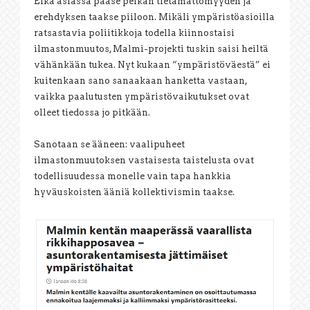
Eikä asiassa pääse pelkän tietämättömyyden ja
erehdyksen taakse piiloon. Mikäli ympäristöasioilla
ratsastavia poliitikkoja todella kiinnostaisi
ilmastonmuutos, Malmi-projekti tuskin saisi heiltä
vähänkään tukea. Nyt kukaan “ympäristöväestä” ei
kuitenkaan sano sanaakaan hanketta vastaan,
vaikka paalutusten ympäristövaikutukset ovat
olleet tiedossa jo pitkään.
Sanotaan se ääneen: vaalipuheet
ilmastonmuutoksen vastaisesta taistelusta ovat
todellisuudessa monelle vain tapa hankkia
hyväuskoisten ääniä kollektivismin taakse.