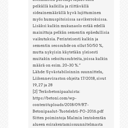
pelkällä kalkilla ja riittävällä
sideainemäärällä hyvä lujittuminen
myös humuspitoisissa savikerroksissa.
Lisäksi kalkin mukanaolo estää edellä
mainittuja pelkän sementin epäedullisia
vaikutuksia. Perinteisesti kalkin ja
sementin seossuhde on ollut 50/50 %,
mutta nykyisin käytetään yleisesti
muitakin sekoitussuhteita, joissa kalkin
määrä on esim. 20–30 %.”
Lähde: Syvästabiloinnin suunnittelu,
Liikenneviraston ohjeita 17/2018, sivut
19, 27 ja 28
[2] Teräsbetonipaaluista:
https://betoni.com/wp-
content/uploads/2018/09/RT-
Betonipaalut-Tuotelehti-PO-2016.pdf
Sitten poimintoja Malmin lentokentän
alueen esirakentamissuunnitelmasta