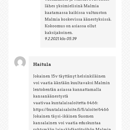
lähes yksimielisinä Malmia
kaatamassa kaikissa valtuuston
Malmia koskevissa äänestyksissä.
Kokoomus on asiassa ollut
kaksijakoinen.
9.2.2021 klo 05:39
Haitula
Jokainen 15v täyttänyt helsinkiläinen
voi vaatia ääntään kuultavaksi Malmin
lentokentän asiassa kannattamalla
kansanäänestystä
vaativaa kuntalaisaloitetta 6466:
https://kuntalaisaloite.fi/fi/aloite/6466
Jokainen täysi-ikäinen Suomen
kansalainen voi vaatia eduskuntaa
ryhtymään lainsäädäntötyöhön Malmin