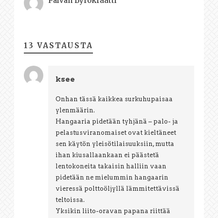
Päivän Byrokraatti
13 VASTAUSTA
ksee
Onhan tässä kaikkea surkuhupaisaa
ylenmäärin.
Hangaaria pidetään tyhjänä – palo- ja
pelastusviranomaiset ovat kieltäneet
sen käytön yleisötilaisuuksiin, mutta
ihan kiusallaankaan ei päästetä
lentokoneita takaisin halliin vaan
pidetään ne mielummin hangaarin
vieressä polttoöljyllä lämmitettävissä
teltoissa.
Yksikin liito-oravan papana riittää