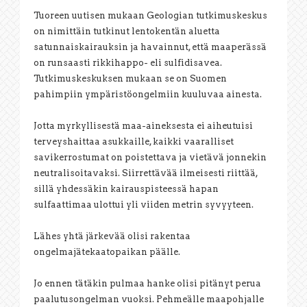
Tuoreen uutisen mukaan Geologian tutkimuskeskus
on nimittäin tutkinut lentokentän aluetta
satunnaiskairauksin ja havainnut, että maaperässä
on runsaasti rikkihappo- eli sulfidisavea.
Tutkimuskeskuksen mukaan se on Suomen
pahimpiin ympäristöongelmiin kuuluvaa ainesta.
Jotta myrkyllisestä maa-aineksesta ei aiheutuisi
terveyshaittaa asukkaille, kaikki vaaralliset
savikerrostumat on poistettava ja vietävä jonnekin
neutralisoitavaksi. Siirrettävää ilmeisesti riittää,
sillä yhdessäkin kairauspisteessä hapan
sulfaattimaa ulottui yli viiden metrin syvyyteen.
Lähes yhtä järkevää olisi rakentaa
ongelmajätekaatopaikan päälle.
Jo ennen tätäkin pulmaa hanke olisi pitänyt perua
paalutusongelman vuoksi. Pehmeälle maapohjalle