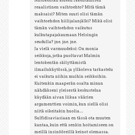
lentokentän alueen rakentamisen
reaalistinen vaihtoehto? Mitä tämä
maksaisi? Miten suuri olisi tämän
vaihtoehdon hiilijalanjälki? Mikä olisi
tämän vaihtoehdon vaikutus
kulkutapajakaumaan Helsingin
seudulla? jne. jne. jne.
Ja vielä varmuudeksi: On monia
seikkoja, jotka puoltavat Malmin
lentokentän säilyttämistä
ilmailukäytössä, ja ylläoleva tarkastelu
ei vaikuta niihin muihin seikkoihin.
Kuitenkin maaperän osalta minun
nähdäkseni yleisestä keskustelua
käydään aivan liikaa väärien
argumenttien voimin, kun siellä olisi
niitä oikeitakin huolia…
Sulfidisaviasiaan en tässä ota muuten
kantaa, kuin että senkin hoitamiseen on
meillä insinööreillä keinot olemassa.