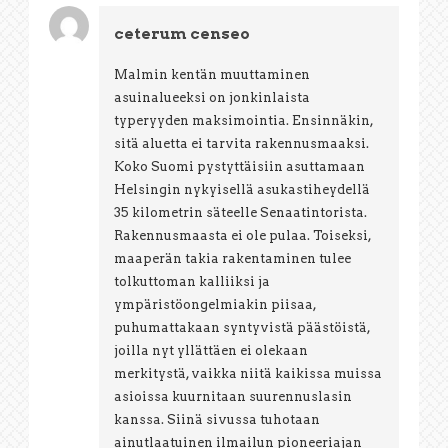
ceterum censeo
Malmin kentän muuttaminen
asuinalueeksi on jonkinlaista
typeryyden maksimointia. Ensinnäkin,
sitä aluetta ei tarvita rakennusmaaksi.
Koko Suomi pystyttäisiin asuttamaan
Helsingin nykyisellä asukastiheydellä
35 kilometrin säteelle Senaatintorista.
Rakennusmaasta ei ole pulaa. Toiseksi,
maaperän takia rakentaminen tulee
tolkuttoman kalliiksi ja
ympäristöongelmiakin piisaa,
puhumattakaan syntyvistä päästöistä,
joilla nyt yllättäen ei olekaan
merkitystä, vaikka niitä kaikissa muissa
asioissa kuurnitaan suurennuslasin
kanssa. Siinä sivussa tuhotaan
ainutlaatuinen ilmailun pioneeriajan