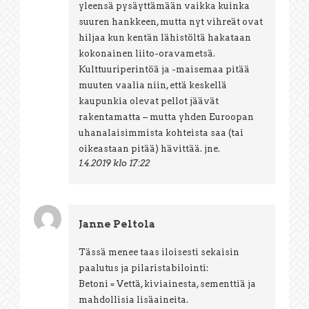
yleensä pysäyttämään vaikka kuinka
suuren hankkeen, mutta nyt vihreät ovat
hiljaa kun kentän lähistöltä hakataan
kokonainen liito-oravametsä.
Kulttuuriperintöä ja -maisemaa pitää
muuten vaalia niin, että keskellä
kaupunkia olevat pellot jäävät
rakentamatta – mutta yhden Euroopan
uhanalaisimmista kohteista saa (tai
oikeastaan pitää) hävittää. jne.
1.4.2019 klo 17:22
Janne Peltola
Tässä menee taas iloisesti sekaisin
paalutus ja pilaristabilointi:
Betoni = Vettä, kiviainesta, sementtiä ja
mahdollisia lisäaineita.