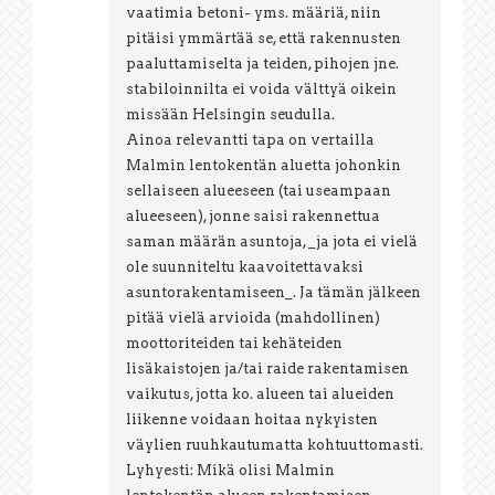
vaatimia betoni- yms. määriä, niin
pitäisi ymmärtää se, että rakennusten
paaluttamiselta ja teiden, pihojen jne.
stabiloinnilta ei voida välttyä oikein
missään Helsingin seudulla.
Ainoa relevantti tapa on vertailla
Malmin lentokentän aluetta johonkin
sellaiseen alueeseen (tai useampaan
alueeseen), jonne saisi rakennettua
saman määrän asuntoja, _ja jota ei vielä
ole suunniteltu kaavoitettavaksi
asuntorakentamiseen_. Ja tämän jälkeen
pitää vielä arvioida (mahdollinen)
moottoriteiden tai kehäteiden
lisäkaistojen ja/tai raide rakentamisen
vaikutus, jotta ko. alueen tai alueiden
liikenne voidaan hoitaa nykyisten
väylien ruuhkautumatta kohtuuttomasti.
Lyhyesti: Mikä olisi Malmin