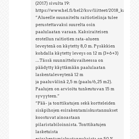
(2017) sivulta 19:
https://www.hel.fi/hel2/ksv/liitteet/2018_kaava
“Alueelle suunniteltu raitiotielinja tulee
perustettavaksi suurelta osin
paalulaatan varaan. Kaksiraiteisen
erotellun raitiotien rata-alueen
leveytenä on käytetty 8,0 m. Pysäkkien
kohdalla käytetty leveys on 12 m (3+6+3)
…Tässä suunnitteluvaiheessa on
päädytty käyttämään paalulaatan
laskentaleveytenä 12 m
ja paaluvälinä 2,5 m (paalu/6,25 m2).
Paalujen on arvioitu tunkeutuvan 15 m
syvyyteen.”
“Pää- ja tonttikatujen sekä kortteleiden
sisäpihojen esirakentamiskustannukset
koostuvat ainoastaan
pilaristabiloinnista. Tonttikatujen
lasketuista
esirakentamiskustannuksista on 50 %