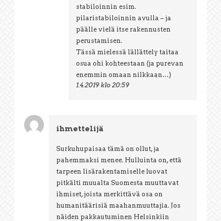
stabiloinnin esim.
pilaristabiloinnin avulla – ja
päälle vielä itse rakennusten
perustamisen.
Tässä mielessä lällättely taitaa
osua ohi kohteestaan (ja purevan
enemmin omaan nilkkaan…)
1.4.2019 klo 20:59
ihmettelijä
Surkuhupaisaa tämä on ollut, ja
pahemmaksi menee. Hulluinta on, että
tarpeen lisärakentamiselle luovat
pitkälti muualta Suomesta muuttavat
ihmiset, joista merkittävä osa on
humanitäärisiä maahanmuuttajia. Jos
näiden pakkautuminen Helsinkiin