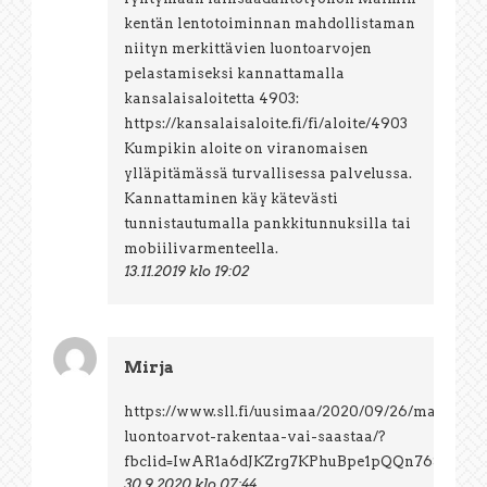
kentän lentotoiminnan mahdollistaman
niityn merkittävien luontoarvojen
pelastamiseksi kannattamalla
kansalaisaloitetta 4903:
https://kansalaisaloite.fi/fi/aloite/4903
Kumpikin aloite on viranomaisen
ylläpitämässä turvallisessa palvelussa.
Kannattaminen käy kätevästi
tunnistautumalla pankkitunnuksilla tai
mobiilivarmenteella.
13.11.2019 klo 19:02
Mirja
https://www.sll.fi/uusimaa/2020/09/26/malmin-
luontoarvot-rakentaa-vai-saastaa/?
fbclid=IwAR1a6dJKZrg7KPhuBpe1pQQn76SAI7
30.9.2020 klo 07:44