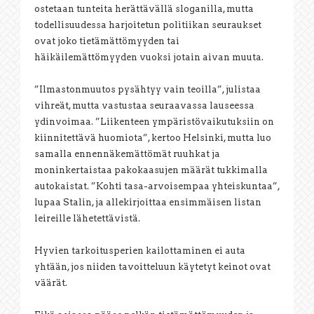
ostetaan tunteita herättävällä sloganilla, mutta
todellisuudessa harjoitetun politiikan seuraukset
ovat joko tietämättömyyden tai
häikäilemättömyyden vuoksi jotain aivan muuta.
”Ilmastonmuutos pysähtyy vain teoilla”, julistaa
vihreät, mutta vastustaa seuraavassa lauseessa
ydinvoimaa. ”Liikenteen ympäristövaikutuksiin on
kiinnitettävä huomiota”, kertoo Helsinki, mutta luo
samalla ennennäkemättömät ruuhkat ja
moninkertaistaa pakokaasujen määrät tukkimalla
autokaistat. ”Kohti tasa-arvoisempaa yhteiskuntaa”,
lupaa Stalin, ja allekirjoittaa ensimmäisen listan
leireille lähetettävistä.
Hyvien tarkoitusperien kailottaminen ei auta
yhtään, jos niiden tavoitteluun käytetyt keinot ovat
väärät.