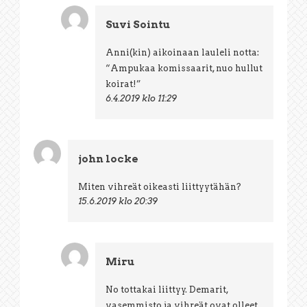
Suvi Sointu
Anni(kin) aikoinaan lauleli notta:
“Ampukaa komissaarit, nuo hullut
koirat!”
6.4.2019 klo 11:29
john locke
Miten vihreät oikeasti liittyytähän?
15.6.2019 klo 20:39
Miru
No tottakai liittyy. Demarit,
vasemmisto ja vihreät ovat olleet