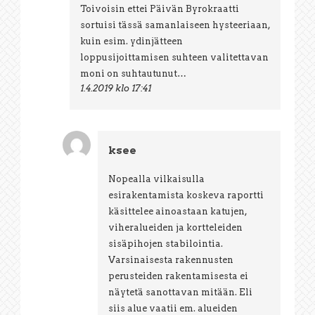
Toivoisin ettei Päivän Byrokraatti
sortuisi tässä samanlaiseen hysteeriaan,
kuin esim. ydinjätteen
loppusijoittamisen suhteen valitettavan
moni on suhtautunut…
1.4.2019 klo 17:41
ksee
Nopealla vilkaisulla
esirakentamista koskeva raportti
käsittelee ainoastaan katujen,
viheralueiden ja kortteleiden
sisäpihojen stabilointia.
Varsinaisesta rakennusten
perusteiden rakentamisesta ei
näytetä sanottavan mitään. Eli
siis alue vaatii em. alueiden