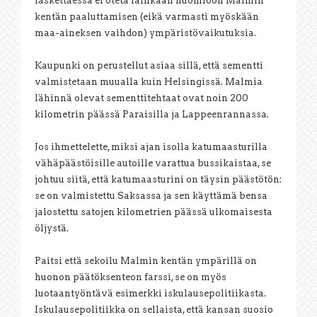
laskettaessa ei oteta lainkaan huomioon Malmin
kentän paaluttamisen (eikä varmasti myöskään
maa-aineksen vaihdon) ympäristövaikutuksia.
Kaupunki on perustellut asiaa sillä, että sementti
valmistetaan muualla kuin Helsingissä. Malmia
lähinnä olevat sementtitehtaat ovat noin 200
kilometrin päässä Paraisilla ja Lappeenrannassa.
Jos ihmettelette, miksi ajan isolla katumaasturilla
vähäpäästöisille autoille varattua bussikaistaa, se
johtuu siitä, että katumaasturini on täysin päästötön:
se on valmistettu Saksassa ja sen käyttämä bensa
jalostettu satojen kilometrien päässä ulkomaisesta
öljystä.
Paitsi että sekoilu Malmin kentän ympärillä on
huonon päätöksenteon farssi, se on myös
luotaantyöntävä esimerkki iskulausepolitiikasta.
Iskulausepolitiikka on sellaista, että kansan suosio