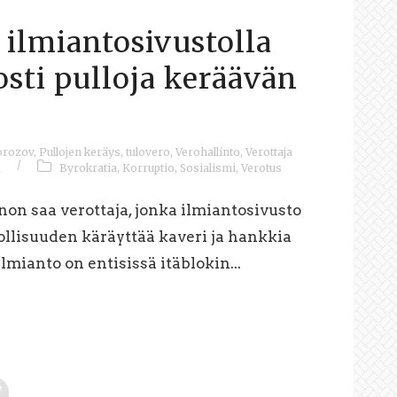
 ilmiantosivustolla
osti pulloja keräävän
orozov
,
Pullojen keräys
,
tulovero
,
Verohallinto
,
Verottaja
/
1
Byrokratia
,
Korruptio
,
Sosialismi
,
Verotus
non saa verottaja, jonka ilmiantosivusto
llisuuden käräyttää kaveri ja hankkia
ianto on entisissä itäblokin...