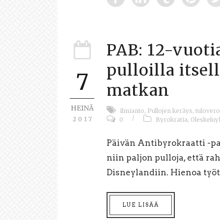
PAB: 12-vuoti
pulloilla itse
7
matkan
HEINÄ
ilmianto
,
Pullojen keräys
,
tulovero
/
2017
0
Byrokratia
,
Oleskeluy
Päivän Antibyrokraatti -pa
niin paljon pulloja, että ra
Disneylandiin. Hienoa työtä
LUE LISÄÄ