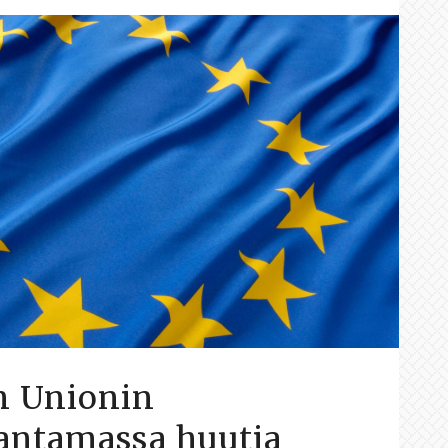
n Unionin
antamassa huutia