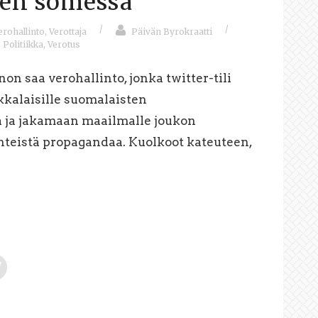
den somessa
/
/
erohallinto
,
Verottaja
Päivän Byrokraatti
,
Politiikka
,
Verotus
on saa verohallinto, jonka twitter-tili
kalaisille suomalaisten
ja jakamaan maailmalle joukon
teistä propagandaa. Kuolkoot kateuteen,