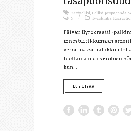
tasapuolisuu
nettipoliisi
,
Poliisi
,
propaganda
,
V
/
5
Byrokratia
,
Korruptio
Päivän Byrokraatti -palkinn
innostui ilkkumaan amerik
veronmaksuhalukkuudella 
tuottamaansa verotusmyön
kun...
LUE LISÄÄ