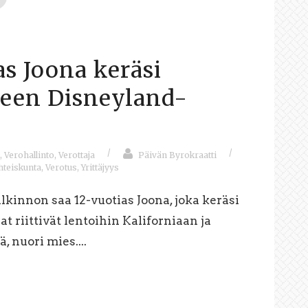
as Joona keräsi
lleen Disneyland-
/
/
,
Verohallinto
,
Verottaja
Päivän Byrokraatti
hteiskunta
,
Verotus
,
Yrittäjyys
lkinnon saa 12-vuotias Joona, joka keräsi
hat riittivät lentoihin Kaliforniaan ja
, nuori mies....