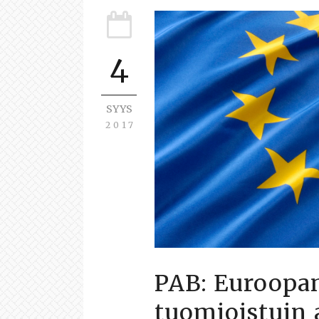
4
SYYS
2017
PAB: Euroopa
tuomioistuin 