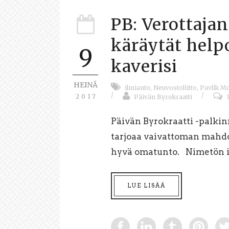
PB: Verottajan
käräytät help
9
kaverisi
HEINÄ
ilmianto
,
Neuvostoliitto
,
Pavlik M
/
/
2017
Päivän Byrokraatti
Päivän Byrokraatti -palkin
tarjoaa vaivattoman mahdo
hyvä omatunto. Nimetön ilm
LUE LISÄÄ