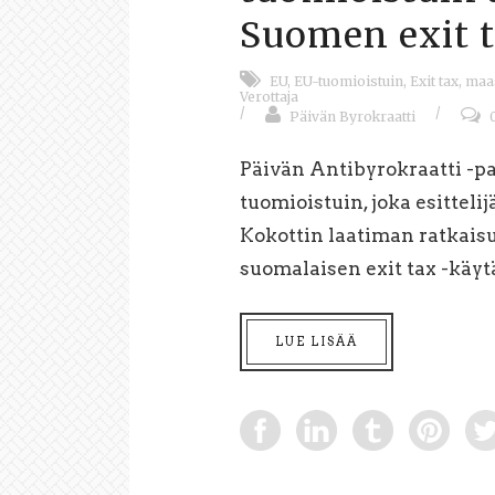
Suomen exit t
EU
,
EU-tuomioistuin
,
Exit tax
,
maa
Verottaja
/
/
Päivän Byrokraatti
Päivän Antibyrokraatti -p
tuomioistuin, joka esitteli
Kokottin laatiman ratkai
suomalaisen exit tax -käytä
LUE LISÄÄ