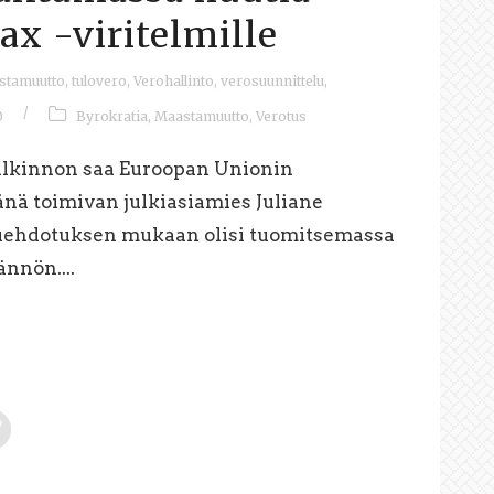
ax -viritelmille
stamuutto
,
tulovero
,
Verohallinto
,
verosuunnittelu
,
/
0
Byrokratia
,
Maastamuutto
,
Verotus
alkinnon saa Euroopan Unionin
jänä toimivan julkiasiamies Juliane
suehdotuksen mukaan olisi tuomitsemassa
nnön....