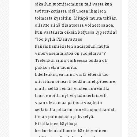
sikailun tuomitseminen tuli vasta kun
twitter-ketjussa sitä usean ihmisen
toimesta kyseltiin. Mitäpä muuta tekään
olisitte siinä tilanteessa voineet sanoa,
kun vastausta oikein ketjussa lypsettiin?
“Joo, kyllä PB suvaitsee
kansallismielisten ahdistelun, mutta
vihervasemmistoa on suojeltava”?
Tietenkin siinä vaiheessa teidän oli
pakko sekin tuomita.
Edellenkin, en minä väitä etteikö tuo
olisi ihan oikeasti teidän mielipiteenne,
mutta selkä seinää vasten annetuilla
lausunnoilla nyt ei yksinkertaisesti
vaan ole samaa painoarvoa, kuin
sellaisilla jotka on annettu spontaanisti
ilman painostusta ja kyselyä.
Ei tällainen käytös ja
keskustelukulttuurin kärjistyminen