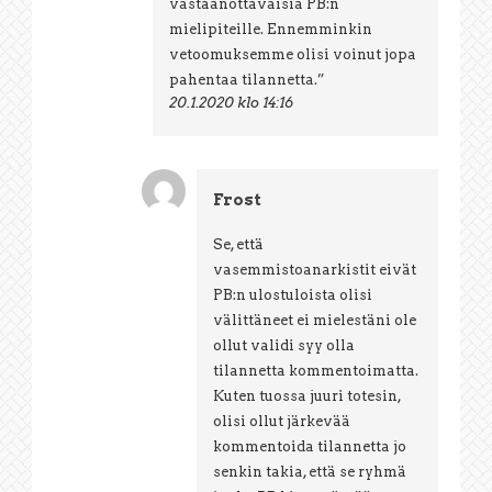
vastaanottavaisia PB:n
mielipiteille. Ennemminkin
vetoomuksemme olisi voinut jopa
pahentaa tilannetta.”
20.1.2020 klo 14:16
Frost
Se, että
vasemmistoanarkistit eivät
PB:n ulostuloista olisi
välittäneet ei mielestäni ole
ollut validi syy olla
tilannetta kommentoimatta.
Kuten tuossa juuri totesin,
olisi ollut järkevää
kommentoida tilannetta jo
senkin takia, että se ryhmä