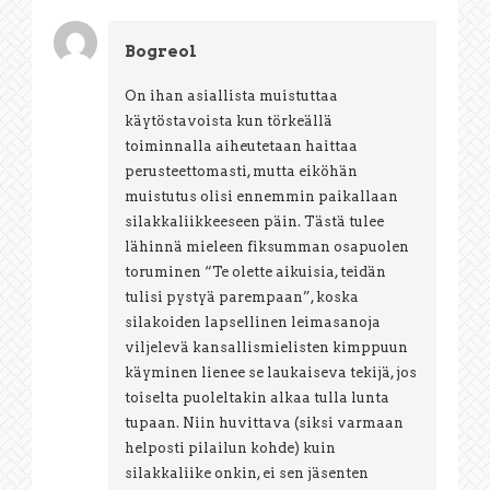
Bogreol
On ihan asiallista muistuttaa
käytöstavoista kun törkeällä
toiminnalla aiheutetaan haittaa
perusteettomasti, mutta eiköhän
muistutus olisi ennemmin paikallaan
silakkaliikkeeseen päin. Tästä tulee
lähinnä mieleen fiksumman osapuolen
toruminen “Te olette aikuisia, teidän
tulisi pystyä parempaan”, koska
silakoiden lapsellinen leimasanoja
viljelevä kansallismielisten kimppuun
käyminen lienee se laukaiseva tekijä, jos
toiselta puoleltakin alkaa tulla lunta
tupaan. Niin huvittava (siksi varmaan
helposti pilailun kohde) kuin
silakkaliike onkin, ei sen jäsenten