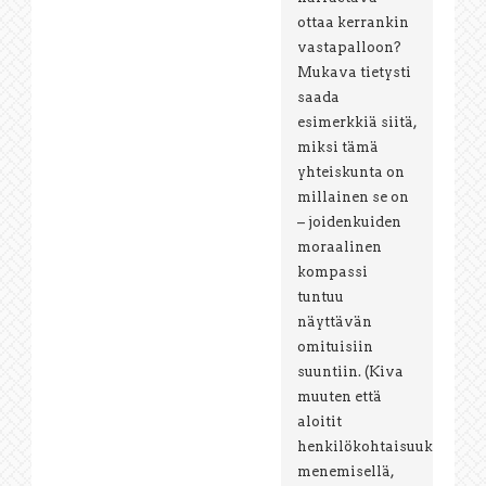
ottaa kerrankin
vastapalloon?
Mukava tietysti
saada
esimerkkiä siitä,
miksi tämä
yhteiskunta on
millainen se on
– joidenkuiden
moraalinen
kompassi
tuntuu
näyttävän
omituisiin
suuntiin. (Kiva
muuten että
aloitit
henkilökohtaisuuksiin
menemisellä,