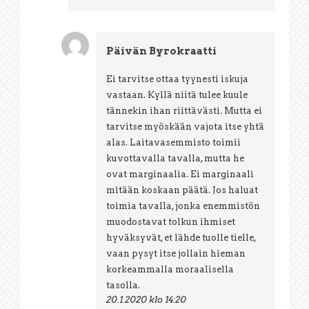
Päivän Byrokraatti
Ei tarvitse ottaa tyynesti iskuja
vastaan. Kyllä niitä tulee kuule
tännekin ihan riittävästi. Mutta ei
tarvitse myöskään vajota itse yhtä
alas. Laitavasemmisto toimii
kuvottavalla tavalla, mutta he
ovat marginaalia. Ei marginaali
mitään koskaan päätä. Jos haluat
toimia tavalla, jonka enemmistön
muodostavat tolkun ihmiset
hyväksyvät, et lähde tuolle tielle,
vaan pysyt itse jollain hieman
korkeammalla moraalisella
tasolla.
20.1.2020 klo 14:20