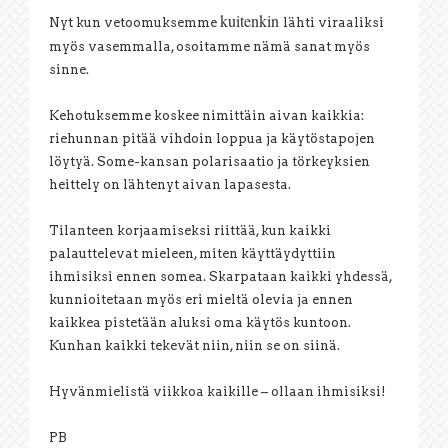
kuitenkin
Nyt kun vetoomuksemme
lähti viraaliksi
myös vasemmalla, osoitamme nämä sanat myös
sinne.
Kehotuksemme koskee nimittäin aivan kaikkia:
riehunnan pitää vihdoin loppua ja käytöstapojen
löytyä. Some-kansan polarisaatio ja törkeyksien
heittely on lähtenyt aivan lapasesta.
Tilanteen korjaamiseksi riittää, kun kaikki
palauttelevat mieleen, miten käyttäydyttiin
ihmisiksi ennen somea. Skarpataan kaikki yhdessä,
kunnioitetaan myös eri mieltä olevia ja ennen
kaikkea pistetään aluksi oma käytös kuntoon.
Kunhan kaikki tekevät niin, niin se on siinä.
Hyvänmielistä viikkoa kaikille – ollaan ihmisiksi!
PB