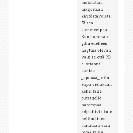
muistuttaa
lukijoitaan
käytöstavoista.
Ei sen
kummempaa.
Kun homman
ydin edelleen
näyttää olevan
vain se, että PB
ei ottanut
kantaa
_ajoissa_, niin
enpä vieläkään
keksi tälle
outragelle
parempaa
adjektiivia kuin
neitimäinen.
Halutaan vain
pitää kiinni