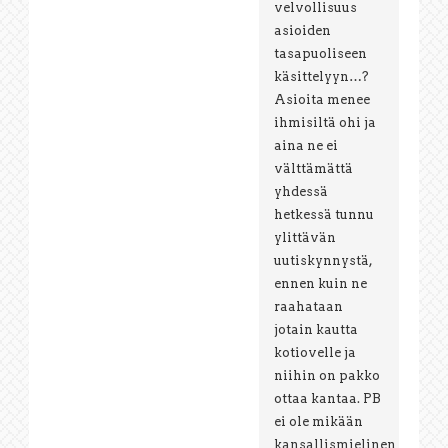
velvollisuus
asioiden
tasapuoliseen
käsittelyyn…?
Asioita menee
ihmisiltä ohi ja
aina ne ei
välttämättä
yhdessä
hetkessä tunnu
ylittävän
uutiskynnystä,
ennen kuin ne
raahataan
jotain kautta
kotiovelle ja
niihin on pakko
ottaa kantaa. PB
ei ole mikään
kansallismielinen