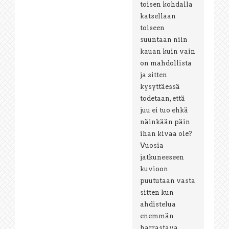
toisen kohdalla
katsellaan
toiseen
suuntaan niin
kauan kuin vain
on mahdollista
ja sitten
kysyttäessä
todetaan, että
juu ei tuo ehkä
näinkään päin
ihan kivaa ole?
Vuosia
jatkuneeseen
kuvioon
puututaan vasta
sitten kun
ahdistelua
enemmän
harrastava