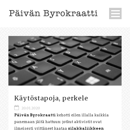
Käytöstapoja, perkele
20.01.2020
Päivän Byrokraatti
kehotti eilen illalla kaikkia
panemaan jäitä hattuun: jotkut aktivistit ovat
ilmeisesti yrittäneet kaataa
silakkaliikkeen