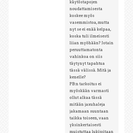
käytöstapojen
noudattamisesta
koskee myös
vasemmistoa, mutta
nyt se ei enää kelpaa,
koska tuli ilmeisesti
liian myöhään? Jotain
peruuttamatonta
vahinkoa on siis
täytynyt tapahtua
tässä välissä. Mitä ja
kenelle?
PB:n tarkoitus ei
myöskään varmasti
ollut alkaa tässä
mitään jaxuhaleja
jakamaan suuntaan
taikka toiseen, vaan
yksinkertaisesti
muistuttaa lukijoitaan