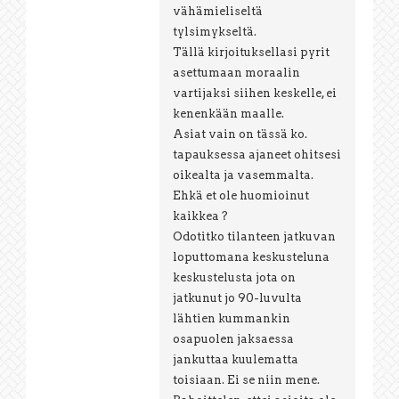
vähämieliseltä
tylsimykseltä.
Tällä kirjoituksellasi pyrit
asettumaan moraalin
vartijaksi siihen keskelle, ei
kenenkään maalle.
Asiat vain on tässä ko.
tapauksessa ajaneet ohitsesi
oikealta ja vasemmalta.
Ehkä et ole huomioinut
kaikkea ?
Odotitko tilanteen jatkuvan
loputtomana keskusteluna
keskustelusta jota on
jatkunut jo 90-luvulta
lähtien kummankin
osapuolen jaksaessa
jankuttaa kuulematta
toisiaan. Ei se niin mene.