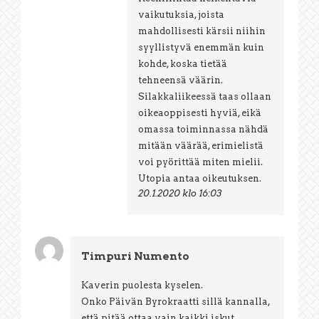
vaikutuksia, joista
mahdollisesti kärsii niihin
syyllistyvä enemmän kuin
kohde, koska tietää
tehneensä väärin.
Silakkaliikeessä taas ollaan
oikeaoppisesti hyviä, eikä
omassa toiminnassa nähdä
mitään väärää, erimielistä
voi pyörittää miten mielii.
Utopia antaa oikeutuksen.
20.1.2020 klo 16:03
Timpuri Numento
Kaverin puolesta kyselen.
Onko Päivän Byrokraatti sillä kannalla,
että pitää ottaa vain kaikki iskut