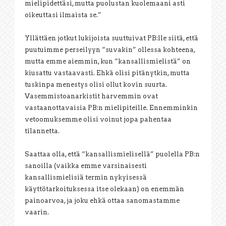
mielipidettäsi, mutta puolustan kuolemaani asti
oikeuttasi ilmaista se.”
Yllättäen jotkut lukijoista suuttuivat PB:lle siitä, että
puutuimme perseilyyn “suvakin” ollessa kohteena,
mutta emme aiemmin, kun “kansallismielistä” on
kiusattu vastaavasti. Ehkä olisi pitänytkin, mutta
tuskinpa menestys olisi ollut kovin suurta.
Vasemmistoanarkistit harvemmin ovat
vastaanottavaisia PB:n mielipiteille. Ennemminkin
vetoomuksemme olisi voinut jopa pahentaa
tilannetta.
Saattaa olla, että “kansallismielisellä” puolella PB:n
sanoilla (vaikka emme varsinaisesti
kansallismielisiä termin nykyisessä
käyttötarkoituksessa itse olekaan) on enemmän
painoarvoa, ja joku ehkä ottaa sanomastamme
vaarin.