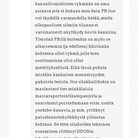
kansallismielisten ryhmään on oma
asiansa jota ei kukaan muu kuin PB itse
voi täydellä varmuudella tietää, mutta
ulkopuolisen silmiin tilanne ei
varsinaisesti näyttäydy kovin kauniina.
Yleisönä PB:llä kuitenkin on myös se
aikaisemmin (ja edelleen) häirinnän
kohteena ollut ryhmä, jolle tuen
osoittaminen olisi ollut
merkityksellistä. Eikä tässä puhuta
mistään kaukaisen menneisyyden
pahoista teoista. Itse silakkaliikekin on
masinoinut ties minkälaisia
massaraportointikampanjoita ja
onnistunut poistattamaan esim. useita
youtube-kanavia, ja mm. yrittänyt
palvelunestohyökkäystä ylilautaa
kohtaan. Se ettei silakoiden tekninen
osaaminen riittänyt DDOSin