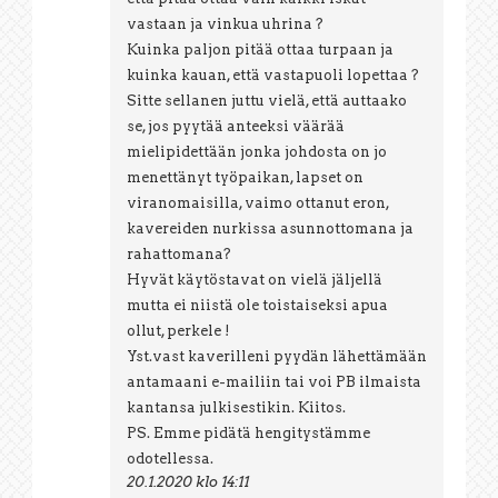
vastaan ja vinkua uhrina ?
Kuinka paljon pitää ottaa turpaan ja
kuinka kauan, että vastapuoli lopettaa ?
Sitte sellanen juttu vielä, että auttaako
se, jos pyytää anteeksi väärää
mielipidettään jonka johdosta on jo
menettänyt työpaikan, lapset on
viranomaisilla, vaimo ottanut eron,
kavereiden nurkissa asunnottomana ja
rahattomana?
Hyvät käytöstavat on vielä jäljellä
mutta ei niistä ole toistaiseksi apua
ollut, perkele !
Yst.vast kaverilleni pyydän lähettämään
antamaani e-mailiin tai voi PB ilmaista
kantansa julkisestikin. Kiitos.
PS. Emme pidätä hengitystämme
odotellessa.
20.1.2020 klo 14:11