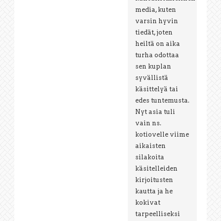
media, kuten
varsin hyvin
tiedät, joten
heiltä on aika
turha odottaa
sen kuplan
syvällistä
käsittelyä tai
edes tuntemusta.
Nyt asia tuli
vain ns.
kotiovelle viime
aikaisten
silakoita
käsitelleiden
kirjoitusten
kautta ja he
kokivat
tarpeelliseksi