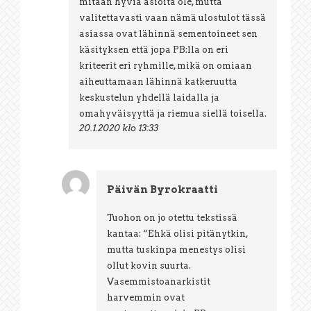
mitään hyviä asioita ole, mutta
valitettavasti vaan nämä ulostulot tässä
asiassa ovat lähinnä sementoineet sen
käsityksen että jopa PB:lla on eri
kriteerit eri ryhmille, mikä on omiaan
aiheuttamaan lähinnä katkeruutta
keskustelun yhdellä laidalla ja
omahyväisyyttä ja riemua siellä toisella.
20.1.2020 klo 13:33
Päivän Byrokraatti
Tuohon on jo otettu tekstissä
kantaa: “Ehkä olisi pitänytkin,
mutta tuskinpa menestys olisi
ollut kovin suurta.
Vasemmistoanarkistit
harvemmin ovat