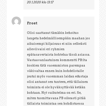
20.1.2020 klo 13:17
Frost
Olisi saattanut tämäkin kehoitus
langeta hedelmällisempään maahan jos
aikaisempi hiljaisuus ei niin selkeästi
alleviivaisi eri ryhmien
epätasavertaista kohtelua tässä asiassa.
Vastaavanlaatuinen kommentti PB:lta
koskien tätä vasemmiston parempaa
väkivaltaa ennen kuin kohdelistalle
joutui myös vasemman laidan edustaja
olisi antanut sen tunteen, että tällainen
toiminta ei ole hyväksyttävää ketään
kohtaan. Nyt vaikutelma on eri. Se,
miten tuomittavana PB oikeasti pitää
tällaista toimintaa sen kohdistuessa