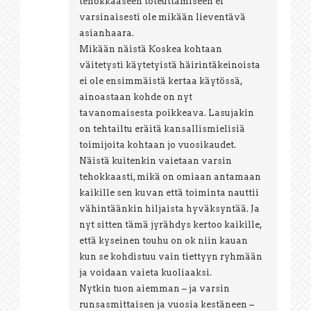
tehokkaaseen toteuttamiseen ei
varsinaisesti ole mikään lieventävä
asianhaara.
Mikään näistä Koskea kohtaan
väitetysti käytetyistä häirintäkeinoista
ei ole ensimmäistä kertaa käytössä,
ainoastaan kohde on nyt
tavanomaisesta poikkeava. Lasujakin
on tehtailtu eräitä kansallismielisiä
toimijoita kohtaan jo vuosikaudet.
Näistä kuitenkin vaietaan varsin
tehokkaasti, mikä on omiaan antamaan
kaikille sen kuvan että toiminta nauttii
vähintäänkin hiljaista hyväksyntää. Ja
nyt sitten tämä jyrähdys kertoo kaikille,
että kyseinen touhu on ok niin kauan
kun se kohdistuu vain tiettyyn ryhmään
ja voidaan vaieta kuoliaaksi.
Nytkin tuon aiemman – ja varsin
runsasmittaisen ja vuosia kestäneen –