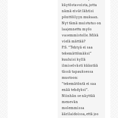
käytöstavoista, jotta
nämä eivät lähtisi
pönttöilyyn mukaan.
Nyt tämä muistutus on
laajennettu myös
vasemmistolle. Mikä
vielä mättää?
P.S. “Tehtyä ei saa
tekemättömäksi”
kuuluisi kyllä
ilmiselvästi kääntää
tässä tapauksessa
muotoon:
“tekemätöntä ei saa
enää tehdyksi”.
Niinhän se näyttää
menevän
molemmissa
äärilaidoissa, että jos