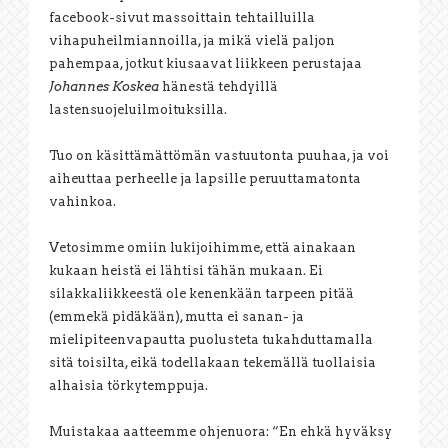
facebook-sivut massoittain tehtailluilla
vihapuheilmiannoilla, ja mikä vielä paljon
pahempaa, jotkut kiusaavat liikkeen perustajaa
Johannes Koskea
hänestä tehdyillä
lastensuojeluilmoituksilla.
Tuo on käsittämättömän vastuutonta puuhaa, ja voi
aiheuttaa perheelle ja lapsille peruuttamatonta
vahinkoa.
Vetosimme omiin lukijoihimme, että ainakaan
kukaan heistä ei lähtisi tähän mukaan. Ei
silakkaliikkeestä ole kenenkään tarpeen pitää
(emmekä pidäkään), mutta ei sanan- ja
mielipiteenvapautta puolusteta tukahduttamalla
sitä toisilta, eikä todellakaan tekemällä tuollaisia
alhaisia törkytemppuja.
Muistakaa aatteemme ohjenuora: “En ehkä hyväksy