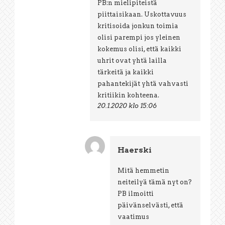
PB:n mielipiteistä
piittaisikaan. Uskottavuus
kritisoida jonkun toimia
olisi parempi jos yleinen
kokemus olisi, että kaikki
uhrit ovat yhtä lailla
tärkeitä ja kaikki
pahantekijät yhtä vahvasti
kritiikin kohteena.
20.1.2020 klo 15:06
Haerski
Mitä hemmetin
neiteilyä tämä nyt on?
PB ilmoitti
päivänselvästi, että
vaatimus