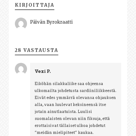
KIRJOITTAJA
Päivän Byrokraatti
28 VASTAUSTA
Vexi P.
Eiköhän silakkaliike saa ohjeensa
ulkomailta johdetusta sardiiniliikkeestä.
Eivät edes ymmärrä olevansa ohjauksen
alla, vaan luulevat keksineensä itse
jotain ainutlaatuista. Luulisi
suomalaisten olevan niin fiksuja, että
erottaisivat tällaiset ulkoa johdetut
“meidän mielipiteet” kaukaa.