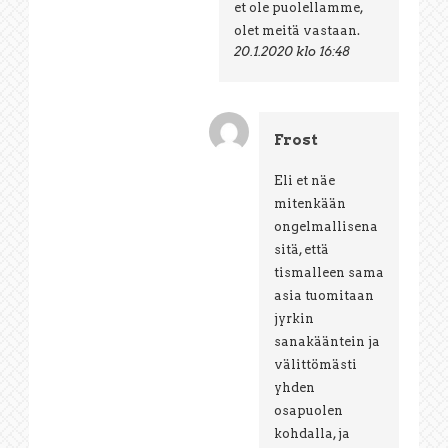
et ole puolellamme,
olet meitä vastaan.
20.1.2020 klo 16:48
Frost
Eli et näe
mitenkään
ongelmallisena
sitä, että
tismalleen sama
asia tuomitaan
jyrkin
sanakääntein ja
välittömästi
yhden
osapuolen
kohdalla, ja