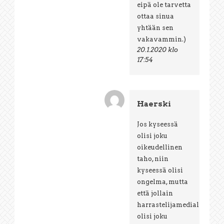
eipä ole tarvetta
ottaa sinua
yhtään sen
vakavammin.)
20.1.2020 klo
17:54
Haerski
Jos kyseessä
olisi joku
oikeudellinen
taho, niin
kyseessä olisi
ongelma, mutta
että jollain
harrastelijamedialla
olisi joku