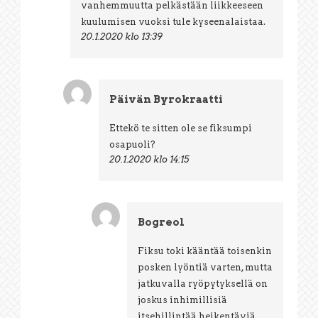
vanhemmuutta pelkästään liikkeeseen
kuulumisen vuoksi tule kyseenalaistaa.
20.1.2020 klo 13:39
Päivän Byrokraatti
Ettekö te sitten ole se fiksumpi
osapuoli?
20.1.2020 klo 14:15
Bogreol
Fiksu toki kääntää toisenkin
posken lyöntiä varten, mutta
jatkuvalla ryöpytyksellä on
joskus inhimillisiä
itsehillintää heikentäviä