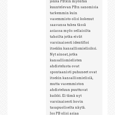
jonka PB:kin myöntää
kuuntelevan PB:n sanomisia
tarkemmin kuin
vasemmisto olisi kokenut
saavansa tukea tässä
asiassa myös sellaisilta
tahoilta jotka eivät
varsinaisesti identifioi
itseään kansallismielisiksi.
Nyt ainoat, jotka
kansallismielisten
ahdistelusta ovat
spontaanisti puhuneet ovat
itsekin kansallismielisiä,
mutta vasemmiston
ahdisteluun puuttuvat
kaikki. Ei tämä nyt
varsinaisesti kovin
tasapuoliselta näytä.
Jos PB olisi asiaa