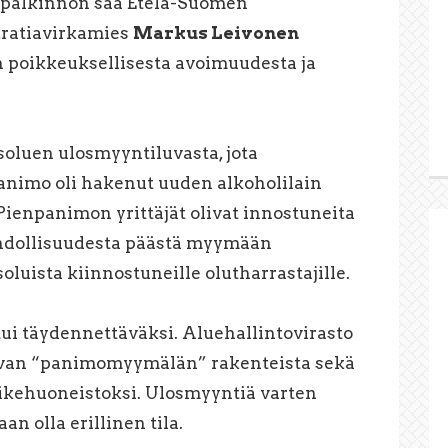
palkinnon saa Etelä-Suomen
kratiavirkamies
Markus Leivonen
 poikkeuksellisesta avoimuudesta ja
soluen ulosmyyntiluvasta, jota
nimo oli hakenut uuden alkoholilain
Pienpanimon yrittäjät olivat innostuneita
hdollisuudesta päästä myymään
oluista kiinnostuneille olutharrastajille.
i täydennettäväksi. Aluehallintovirasto
tulevan “panimomyymälän” rakenteista sekä
vikehuoneistoksi. Ulosmyyntiä varten
n olla erillinen tila.