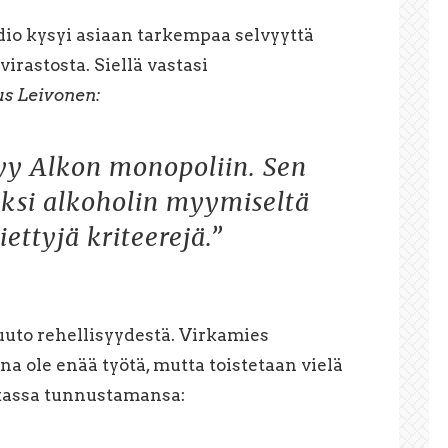
dio kysyi asiaan tarkempaa selvyyttä
irastosta. Siellä vastasi
s Leivonen:
yy Alkon monopoliin. Sen
eksi alkoholin myymiseltä
ettyjä kriteerejä.”
uto rehellisyydestä. Virkamies
a ole enää työtä, mutta toistetaan vielä
kassa tunnustamansa: