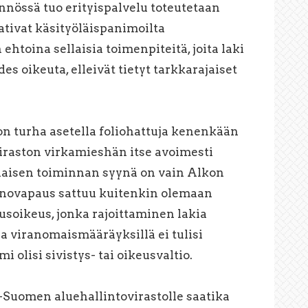
nössä tuo erityispalvelu toteutetaan
aativat käsityöläispanimoilta
htoina sellaisia toimenpiteitä, joita laki
edes oikeuta, elleivät tietyt tarkkarajaiset
on turha asetella foliohattuja kenenkään
viraston virkamieshän itse avoimesti
alaisen toiminnan syynä on vain Alkon
inovapaus sattuu kuitenkin olemaan
soikeus, jonka rajoittaminen lakia
la viranomaismääräyksillä ei tulisi
olisi sivistys- tai oikeusvaltio.
lä-Suomen aluehallintovirastolle saatika