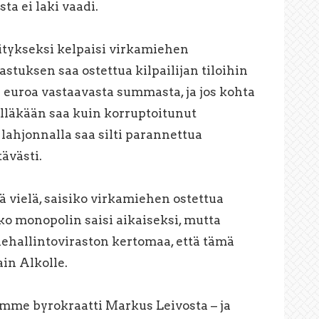
a ei laki vaadi.
litykseksi kelpaisi virkamiehen
stuksen saa ostettua kilpailijan tiloihin
euroa vastaavasta summasta, ja jos kohta
älläkään saa kuin korruptoitunut
 lahjonnalla saa silti parannettua
ävästi.
ä vielä, saisiko virkamiehen ostettua
ko monopolin saisi aikaiseksi, mutta
ehallintoviraston kertomaa, että tämä
ain Alkolle.
omme byrokraatti Markus Leivosta – ja