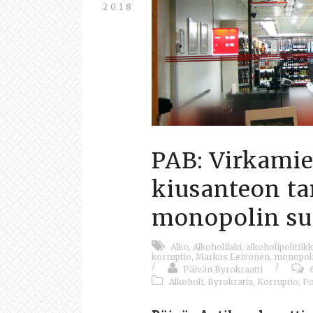
2018
PAB: Virkamie
kiusanteon t
monopolin s
Alko
,
Alkoholilaki
,
alkoholipolitiik
korruptio
,
Markus Leivonen
,
monopol
/
/
Päivän Byrokraatti
Alkoholi
,
Byrokratia
,
Korruptio
,
Po