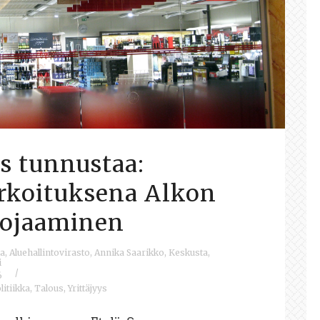
s tunnustaa:
arkoituksena Alkon
uojaaminen
ka
,
Aluehallintovirasto
,
Annika Saarikko
,
Keskusta
,
i
/
6
litiikka
,
Talous
,
Yrittäjyys