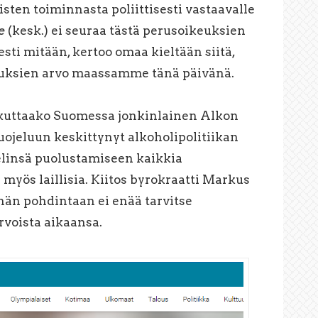
ten toiminnasta poliittisesti vastaavalle
e
(kesk.) ei seuraa tästä perusoikeuksien
ti mitään, kertoo omaa kieltään siitä,
euksien arvo maassamme tänä päivänä.
aikuttaako Suomessa jonkinlainen Alkon
suojeluun keskittynyt alkoholipolitiikan
elinsä puolustamiseen kaikkia
ä myös laillisia. Kiitos byrokraatti Markus
hän pohdintaan ei enää tarvitse
rvoista aikaansa.