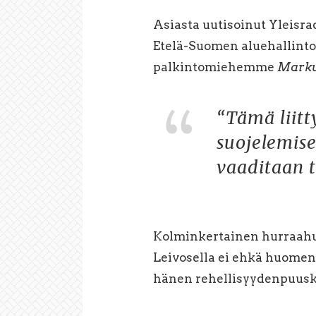
Asiasta uutisoinut Yleisra
Etelä-Suomen aluehallintov
palkintomiehemme
Marku
“Tämä liitt
suojelemis
vaaditaan ti
Kolminkertainen hurraahu
Leivosella ei ehkä huomenn
hänen rehellisyydenpuus