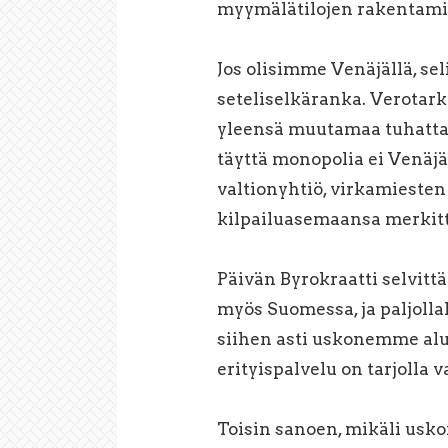
myymälätilojen rakentamist
Jos olisimme Venäjällä, se
seteliselkäranka. Verotarka
yleensä muutamaa tuhatta 
täyttä monopolia ei Venäj
valtionyhtiö, virkamiesten
kilpailuasemaansa merkitt
Päivän Byrokraatti selvittä
myös Suomessa, ja paljolla
siihen asti uskonemme alu
erityispalvelu on tarjolla v
Toisin sanoen, mikäli usk