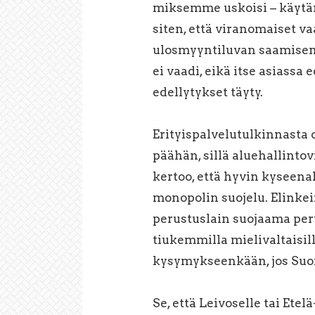
miksemme uskoisi – käytän
siten, että viranomaiset v
ulosmyyntiluvan saamisen e
ei vaadi, eikä itse asiassa 
edellytykset täyty.
Erityispalvelutulkinnasta 
päähän, sillä aluehallinto
kertoo, että hyvin kyseen
monopolin suojelu. Elinke
perustuslain suojaama peru
tiukemmilla mielivaltaisil
kysymykseenkään, jos Suomi 
Se, että Leivoselle tai Ete