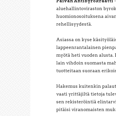
Päivän Antibyrokraatti
-
aluehallintoviraston byro
huomionosoituksena aivan
rehellisyydestä.
Asiassa on kyse käsityöläi
lappeenrantalainen pienpa
myötä heti vuoden alusta. 
lain vihdoin suomasta ma
tuotteitaan suoraan erikois
Hakemus kuitenkin palautu
vaati yrittäjiltä tietoja 
sen rekisteröintiä elintar
pitäisi viranomaisten mukaa