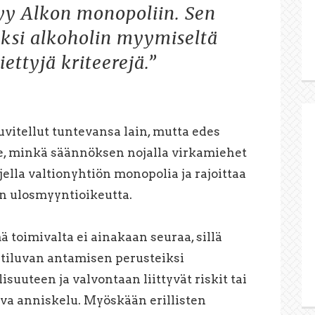
yy Alkon monopoliin. Sen
eksi alkoholin myymiseltä
ettyjä kriteerejä.”
vitellut tuntevansa lain, mutta edes
, minkä säännöksen nojalla virkamiehet
ella valtionyhtiön monopolia ja rajoittaa
n ulosmyyntioikeutta.
 toimivalta ei ainakaan seuraa, sillä
tiluvan antamisen perusteiksi
isuuteen ja valvontaan liittyvät riskit tai
ava anniskelu. Myöskään erillisten