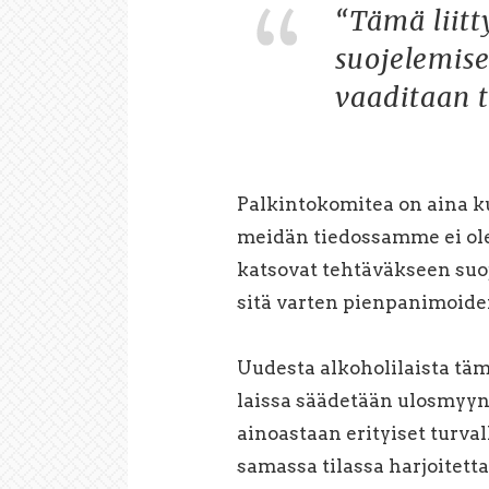
“Tämä liitt
suojelemis
vaaditaan ti
Palkintokomitea on aina ku
meidän tiedossamme ei ole
katsovat tehtäväkseen suoj
sitä varten pienpanimoide
Uudesta alkoholilaista tämä
laissa säädetään ulosmyyn
ainoastaan erityiset turvall
samassa tilassa harjoitett