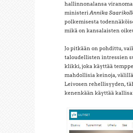
hallinnonalansa viranomais
ministeri
Annika
Saarikoll
polkemisesta todennäköises
mikä on kansalaisten oik
Jo pitkään on pohdittu, v
taloudellisten intressien 
klikki, joka käyttää tempp
mahdollisia keinoja, välill
Leivosen rehellisyyden, tä
kenenkään käyttää kallisa