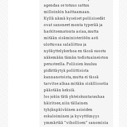
agendaa se totuus sattuu
milloinkin haittaamaan.
Kyllä nämä kyseiset poliisisedät
ovat sanoneet monta typerää ja
harkitsematonta asiaa, mutta
mitään sisäministeriöön asti
ulottuvaa salaliittoa ja
nyökyttelykerhoa en tässä suostu
näkemään tämän todistuaineiston
perusteella. Poliisien kuuluu
pidättäytyä poliittisista
kannanotoista, mutta ei tässä
tarvitse alkaa mitään sisällissotia
päästään keksiä.
Jos jokin tätä yhteiskuntarauhaa
häiritsee, niin tällainen
tyhjänpäiväinen asioiden
eskaloiminen ja kyvyttömyys
ymmärtää “vihollisen” sanomisia