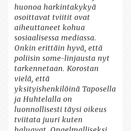
huonoa harkintakykyä
osoittavat tviitit ovat
aiheuttaneet kohua
sosiaalisessa mediassa.
Onkin erittäin hyvä, että
poliisin some-linjausta nyt
tarkennetaan. Korostan
vielä, että
yksityishenkilöinä Taposella
ja Huhtelalla on
luonnollisesti täysi oikeus
tviitata juuri kuten
haluavat. Ongelmalliseksi