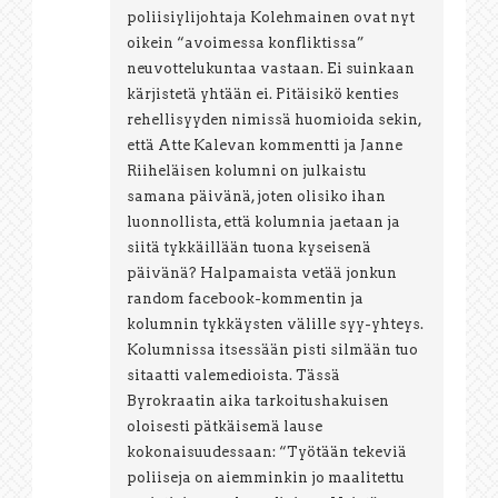
poliisiylijohtaja Kolehmainen ovat nyt
oikein “avoimessa konfliktissa”
neuvottelukuntaa vastaan. Ei suinkaan
kärjistetä yhtään ei. Pitäisikö kenties
rehellisyyden nimissä huomioida sekin,
että Atte Kalevan kommentti ja Janne
Riiheläisen kolumni on julkaistu
samana päivänä, joten olisiko ihan
luonnollista, että kolumnia jaetaan ja
siitä tykkäillään tuona kyseisenä
päivänä? Halpamaista vetää jonkun
random facebook-kommentin ja
kolumnin tykkäysten välille syy-yhteys.
Kolumnissa itsessään pisti silmään tuo
sitaatti valemedioista. Tässä
Byrokraatin aika tarkoitushakuisen
oloisesti pätkäisemä lause
kokonaisuudessaan: “Työtään tekeviä
poliiseja on aiemminkin jo maalitettu