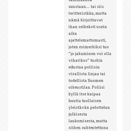
suustaan… tai siis
twitteristään, mutta
nämä kirjoittavat
ihan selkeästi usein
aika
ajattelemattomasti,
joten esimerkiksi tuo
“jo jakaminen voi olla
viharikos” tuskin
edustaa poliisin
virallista linjaa tai
todellista Suomen
oikeustilaa. Poliisi
kyllä itse kaipaa
huutia tuollaisen
yleistävän pelottelun
julkisesta
laukomisesta, mutta
siihen suhteutettuna