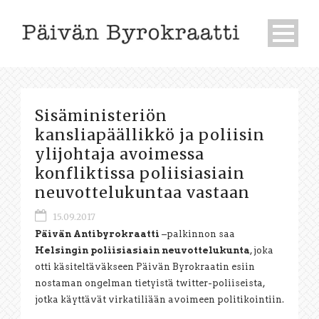
Sisäministeriön
kansliapäällikkö ja poliisin
ylijohtaja avoimessa
konfliktissa poliisiasiain
neuvottelukuntaa vastaan
15.09.2017
Päivän Antibyrokraatti
–palkinnon saa
Helsingin poliisiasiain neuvottelukunta
, joka
otti käsiteltäväkseen Päivän Byrokraatin esiin
nostaman ongelman tietyistä twitter-poliiseista,
jotka käyttävät virkatiliään avoimeen politikointiin.