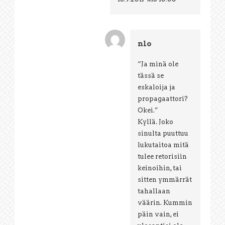
nlo
“Ja minä ole
tässä se
eskaloija ja
propagaattori?
Okei.”
Kyllä. Joko
sinulta puuttuu
lukutaitoa mitä
tulee retorisiin
keinoihin, tai
sitten ymmärrät
tahallaan
väärin. Kummin
päin vain, ei