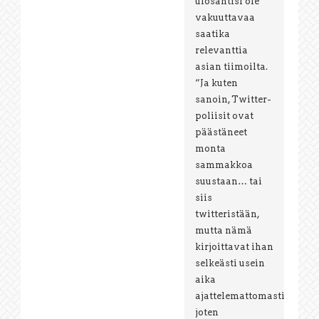
ulosantisi ole
vakuuttavaa
saatika
relevanttia
asian tiimoilta.
“Ja kuten
sanoin, Twitter-
poliisit ovat
päästäneet
monta
sammakkoa
suustaan… tai
siis
twitteristään,
mutta nämä
kirjoittavat ihan
selkeästi usein
aika
ajattelemattomasti,
joten