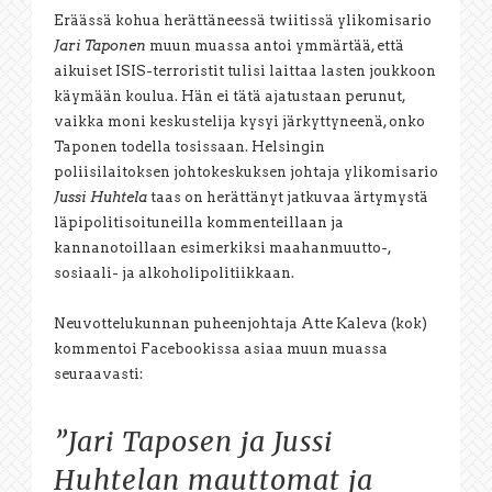
Eräässä kohua herättäneessä twiitissä ylikomisario
Jari Taponen
muun muassa antoi ymmärtää, että
aikuiset ISIS-terroristit tulisi laittaa lasten joukkoon
käymään koulua. Hän ei tätä ajatustaan perunut,
vaikka moni keskustelija kysyi järkyttyneenä, onko
Taponen todella tosissaan. Helsingin
poliisilaitoksen johtokeskuksen johtaja ylikomisario
Jussi Huhtela
taas on herättänyt jatkuvaa ärtymystä
läpipolitisoituneilla kommenteillaan ja
kannanotoillaan esimerkiksi maahanmuutto-,
sosiaali- ja alkoholipolitiikkaan.
Neuvottelukunnan puheenjohtaja Atte Kaleva (kok)
kommentoi Facebookissa asiaa muun muassa
seuraavasti:
”Jari Taposen ja Jussi
Huhtelan mauttomat ja