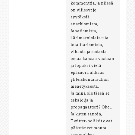
kommenttia, ja niissä
on vilissyt jo
syytöksiä
anarkismista,
fanatismista,
äärimarxislaisesta
totalitarismista,
vihasta ja sodasta
omaa kansaa vastaan
ja lopuksi vielä
epäsuora uhkaus
yhteiskuntarauhan
menetyksestä.
Ja minä ole tässä se
eskaloija ja
propagaattori? Okei.
Ja kuten sanoin,
Twitter-poliisit ovat
päästäneet monta
sammakkoa