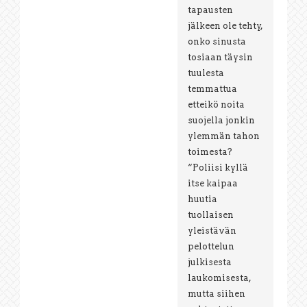
tapausten
jälkeen ole tehty,
onko sinusta
tosiaan täysin
tuulesta
temmattua
etteikö noita
suojella jonkin
ylemmän tahon
toimesta?
“Poliisi kyllä
itse kaipaa
huutia
tuollaisen
yleistävän
pelottelun
julkisesta
laukomisesta,
mutta siihen