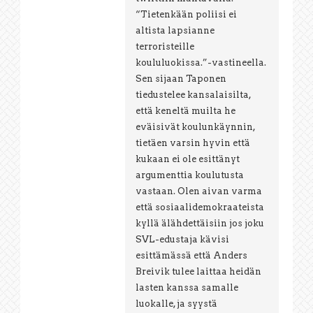
“Tietenkään poliisi ei
altista lapsianne
terroristeille
koululuokissa.”-vastineella.
Sen sijaan Taponen
tiedustelee kansalaisilta,
että keneltä muilta he
eväisivät koulunkäynnin,
tietäen varsin hyvin että
kukaan ei ole esittänyt
argumenttia koulutusta
vastaan. Olen aivan varma
että sosiaalidemokraateista
kyllä älähdettäisiin jos joku
SVL-edustaja kävisi
esittämässä että Anders
Breivik tulee laittaa heidän
lasten kanssa samalle
luokalle, ja syystä