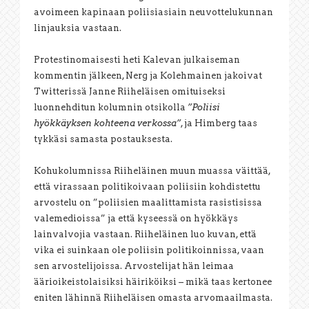
avoimeen kapinaan poliisiasiain neuvottelukunnan
linjauksia vastaan.
Protestinomaisesti heti Kalevan julkaiseman
kommentin jälkeen, Nerg ja Kolehmainen jakoivat
Twitterissä Janne Riiheläisen omituiseksi
luonnehditun kolumnin otsikolla
”Poliisi
hyökkäyksen kohteena verkossa”
, ja Himberg taas
tykkäsi samasta postauksesta.
Kohukolumnissa Riiheläinen muun muassa väittää,
että virassaan politikoivaan poliisiin kohdistettu
arvostelu on ”poliisien maalittamista rasistisissa
valemedioissa” ja että kyseessä on hyökkäys
lainvalvojia vastaan. Riiheläinen luo kuvan, että
vika ei suinkaan ole poliisin politikoinnissa, vaan
sen arvostelijoissa. Arvostelijat hän leimaa
äärioikeistolaisiksi häiriköiksi – mikä taas kertonee
eniten lähinnä Riiheläisen omasta arvomaailmasta.