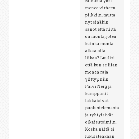
Minusta yksi
menee virheen
piikkiin, mutta
nyt sinäkin
sanot että niitä
on monta, joten
kuinka monta
alkaa olla
liikaa? Luulisi
että kun se liian
monen raja
ylittyy, niin
Päivi Nerg ja
kumppanit
lakkaisivat
puolustelemasta
ja ryhtyisivät
oikaisutoimiin.
Koska näitä ei
lukuistenkaan