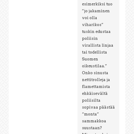
esimerkiksi tuo
”jo jakaminen
voi olla
viharikos”
tuskin edustaa
poliisin
virallista linjaa
tai todellista
Suomen
oikeustilaa.”
Onko sinusta
nettitrolleja ja
flamettamista
ehkäisevältä
poliisilta
sopivaa päästää
“monta”
sammakkoa
suustaan?