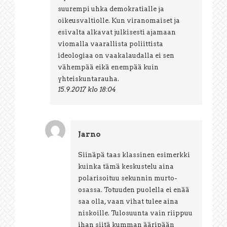
suurempi uhka demokratialle ja
oikeusvaltiolle. Kun viranomaiset ja
esivalta alkavat julkisesti ajamaan
viomalla vaarallista poliittista
ideologiaa on vaakalaudalla ei sen
vähempää eikä enempää kuin
yhteiskuntarauha.
15.9.2017 klo 18:04
Jarno
Siinäpä taas klassinen esimerkki
kuinka tämä keskustelu aina
polarisoituu sekunnin murto-
osassa. Totuuden puolella ei enää
saa olla, vaan vihat tulee aina
niskoille. Tulosuunta vain riippuu
ihan siitä kumman ääripään