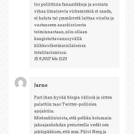
Jos poliittisia fanaatikkoja ja avointa
vihaa ilmaisevia virkamiehiä ei saada,
ei haluta tai ymmärretä laittaa viralta ja
vastuuseen anarkisrisesta
toiminnastaan, niin ollaan
kaugistuttavannsyvällä
kiihkovihermarxilaisessa
totalitarismissa.
15.9.2017 klo 11:23
Jarno
Pari ihan hyvää blogia välissä ja sitten
palattiin taas Twitter-poliisien
ajojahtiin.
Mielenkiintoista, että pelkän kolumnin
jakoajankohdan perusteella vedät sen
johtopääksen, että mm. Päivi Nerg ja