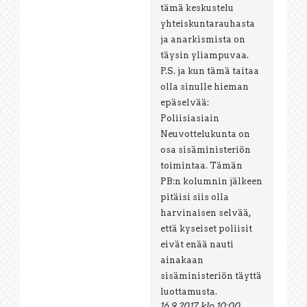
tämä keskustelu
yhteiskuntarauhasta
ja anarkismista on
täysin yliampuvaa.
P.S. ja kun tämä taitaa
olla sinulle hieman
epäselvää:
Poliisiasiain
Neuvottelukunta on
osa sisäministeriön
toimintaa. Tämän
PB:n kolumnin jälkeen
pitäisi siis olla
harvinaisen selvää,
että kyseiset poliisit
eivät enää nauti
ainakaan
sisäministeriön täyttä
luottamusta.
16.9.2017 klo 10:00