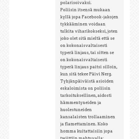
polarisoivaksi.
Poliisin itsensä mukaan
kyllä jopa Facebook-jakojen
tykkääminen voidaan
tulkita viharikokseksi, joten
joko olet sitä mieltä että se
on kokonaisvaltaisesti
typerä linjaus, tai sitten se
on kokonaisvaltaisesti
typerä linjaus paitsi silloin,
kun sitä tekee Päivi Nerg.
Tyhjänpäiväistä asioiden
eskaloimista on poliisin
tarkoituksellinen, aidosti
hämmentyneiden ja
huolestuneiden
kansalaisten trollaaminen
ja flamettaminen. Koko
homma kuitattaisiin jopa
twiittiin mahtuvalla: