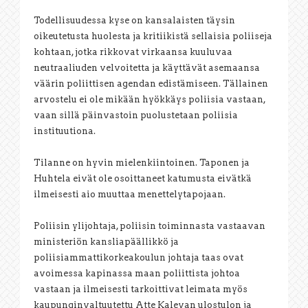
Todellisuudessa kyse on kansalaisten täysin
oikeutetusta huolesta ja kritiikistä sellaisia poliiseja
kohtaan, jotka rikkovat virkaansa kuuluvaa
neutraaliuden velvoitetta ja käyttävät asemaansa
väärin poliittisen agendan edistämiseen. Tällainen
arvostelu ei ole mikään hyökkäys poliisia vastaan,
vaan sillä päinvastoin puolustetaan poliisia
instituutiona.
Tilanne on hyvin mielenkiintoinen. Taponen ja
Huhtela eivät ole osoittaneet katumusta eivätkä
ilmeisesti aio muuttaa menettelytapojaan.
Poliisin ylijohtaja, poliisin toiminnasta vastaavan
ministeriön kansliapäällikkö ja
poliisiammattikorkeakoulun johtaja taas ovat
avoimessa kapinassa maan poliittista johtoa
vastaan ja ilmeisesti tarkoittivat leimata myös
kaupunginvaltuutettu Atte Kalevan ulostulon ja