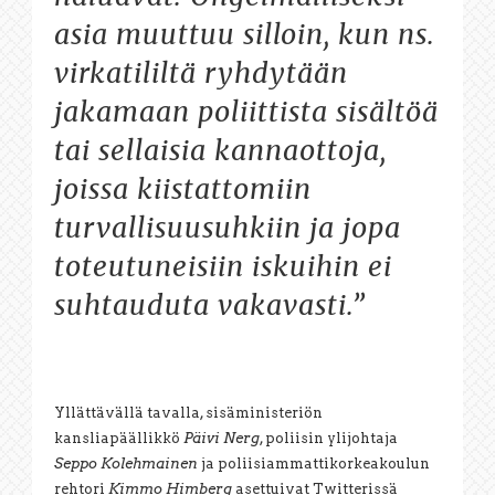
asia muuttuu silloin, kun ns.
virkatililtä ryhdytään
jakamaan poliittista sisältöä
tai sellaisia kannaottoja,
joissa kiistattomiin
turvallisuusuhkiin ja jopa
toteutuneisiin iskuihin ei
suhtauduta vakavasti.”
Yllättävällä tavalla, sisäministeriön
kansliapäällikkö
Päivi Nerg
, poliisin ylijohtaja
Seppo Kolehmainen
ja poliisiammattikorkeakoulun
rehtori
Kimmo Himberg
asettuivat Twitterissä