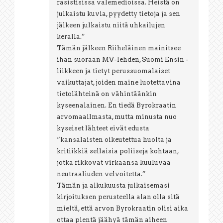
rasistisissa valemedioissa. Heistä on
julkaistu kuvia, pyydetty tietoja ja sen
jälkeen julkaistu niitä uhkailujen
keralla.”
Tämän jälkeen Riiheläinen mainitsee
ihan suoraan MV-lehden, Suomi Ensin -
liikkeen ja tietyt perussuomalaiset
vaikuttajat, joiden maine luotettavina
tietolähteinä on vähintäänkin
kyseenalainen. En tiedä Byrokraatin
arvomaailmasta, mutta minusta nuo
kyseiset lähteet eivät edusta
“kansalaisten oikeutettua huolta ja
kritiikkiä sellaisia poliiseja kohtaan,
jotka rikkovat virkaansa kuuluvaa
neutraaliuden velvoitetta.”
Tämän ja alkukuusta julkaisemasi
kirjoituksen perusteella alan olla sitä
mieltä, että arvon Byrokraatin olisi aika
ottaa pientä jäähyä tämän aiheen