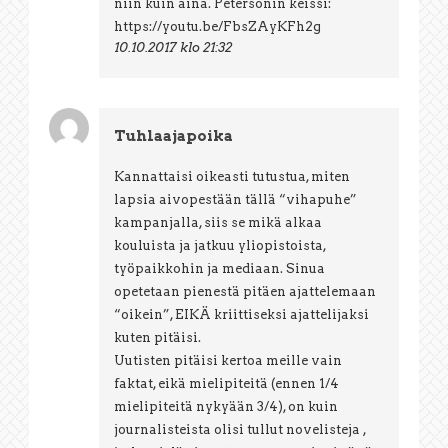
niin kuin aina. Petersonin keissi:
https://youtu.be/FbsZAyKFh2g
10.10.2017 klo 21:32
Tuhlaajapoika
Kannattaisi oikeasti tutustua, miten
lapsia aivopestään tällä “vihapuhe”
kampanjalla, siis se mikä alkaa
kouluista ja jatkuu yliopistoista,
työpaikkohin ja mediaan. Sinua
opetetaan pienestä pitäen ajattelemaan
“oikein”, EIKÄ kriittiseksi ajattelijaksi
kuten pitäisi.
Uutisten pitäisi kertoa meille vain
faktat, eikä mielipiteitä (ennen 1/4
mielipiteitä nykyään 3/4), on kuin
journalisteista olisi tullut novelisteja ,