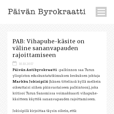
PAB: Vihapuhe-käsite on
väline sananvapauden
rajoittamiseen
10.10.2017
Päivän Antibyrokraatti
-palkinnon saa Turun
yliopiston eduskuntatutkimuksen keskuksen johtaja
Markku Jokisipilä
(hänen tittelinsä kyllä melkein
oikeuttaisi siihen päinvastaiseen palkintoon), joka
kritisoi Turun Sanomissa voimakkaasti vihapuhe-
käsitteen käyttöä sananvapauden rajoittamiseen.
Jokisipilä kirjoittaa täysin oikein, että: