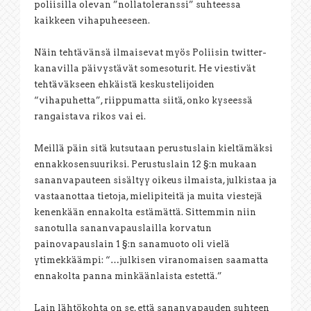
poliisilla olevan ”nollatoleranssi” suhteessa
kaikkeen vihapuheeseen.
Näin tehtävänsä ilmaisevat myös Poliisin twitter-
kanavilla päivystävät somesoturit. He viestivät
tehtäväkseen ehkäistä keskustelijoiden
“vihapuhetta”, riippumatta siitä, onko kyseessä
rangaistava rikos vai ei.
Meillä päin sitä kutsutaan perustuslain kieltämäksi
ennakkosensuuriksi. Perustuslain 12 §:n mukaan
sananvapauteen sisältyy oikeus ilmaista, julkistaa ja
vastaanottaa tietoja, mielipiteitä ja muita viestejä
kenenkään ennakolta estämättä. Sittemmin niin
sanotulla sananvapauslailla korvatun
painovapauslain 1 §:n sanamuoto oli vielä
ytimekkäämpi: “…julkisen viranomaisen saamatta
ennakolta panna minkäänlaista estettä.”
Lain lähtökohta on se, että sananvapauden suhteen