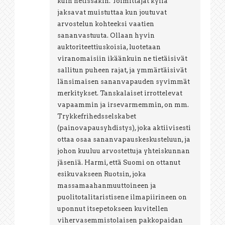
kuin netissäkin. Toimittajat kyllä
jaksavat muistuttaa kun joutuvat
arvostelun kohteeksi vaatien
sananvastuuta. Ollaan hyvin
auktoriteettiuskoisia, luotetaan
viranomaisiin ikäänkuin ne tietäisivät
sallitun puheen rajat, ja ymmärtäisivät
länsimaisen sananvapauden syvimmät
merkitykset. Tanskalaiset irrottelevat
vapaammin ja irsevarmemmin, on mm.
Trykkefrihedsselskabet
(painovapausyhdistys), joka aktiivisesti
ottaa osaa sananvapauskeskusteluun, ja
johon kuuluu arvostettuja yhteiskunnan
jäseniä. Harmi, että Suomi on ottanut
esikuvakseen Ruotsin, joka
massamaahanmuuttoineen ja
puolitotalitaristisene ilmapiirineen on
uponnut itsepetokseen kuvitellen
vihervasemmistolaisen pakkopaidan