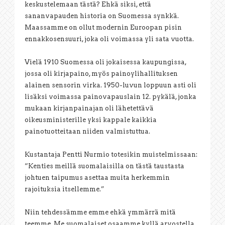
keskustelemaan tästä? Ehkä siksi, että
sananvapauden historia on Suomessa synkkä.
Maassamme on ollut modernin Euroopan pisin
ennakkosensuuri, joka oli voimassa yli sata vuotta.
Vielä 1910 Suomessa oli jokaisessa kaupungissa,
jossa oli kirjapaino, myös painoylihallituksen
alainen sensorin virka. 1950-luvun loppuun asti oli
lisäksi voimassa painovapauslain 12. pykälä, jonka
mukaan kirjanpainajan oli lähetettävä
oikeusministerille yksi kappale kaikkia
painotuotteitaan niiden valmistuttua.
Kustantaja Pentti Nurmio totesikin muistelmissaan:
“Kenties meillä suomalaisilla on tästä taustasta
johtuen taipumus asettaa muita herkemmin
rajoituksia itsellemme.”
Niin tehdessämme emme ehkä ymmärrä mitä
teemme. Me suomalaiset osaamme kyllä arvostella