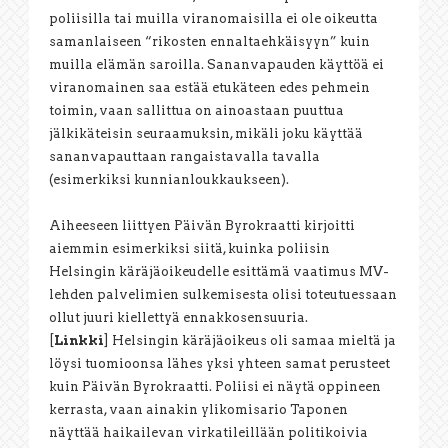
poliisilla tai muilla viranomaisilla ei ole oikeutta
samanlaiseen “rikosten ennaltaehkäisyyn” kuin
muilla elämän saroilla. Sananvapauden käyttöä ei
viranomainen saa estää etukäteen edes pehmein
toimin, vaan sallittua on ainoastaan puuttua
jälkikäteisin seuraamuksin, mikäli joku käyttää
sananvapauttaan rangaistavalla tavalla
(esimerkiksi kunnianloukkaukseen).
Aiheeseen liittyen Päivän Byrokraatti kirjoitti
aiemmin esimerkiksi siitä, kuinka poliisin
Helsingin käräjäoikeudelle esittämä vaatimus MV-
lehden palvelimien sulkemisesta olisi toteutuessaan
ollut juuri kiellettyä ennakkosensuuria.
[
Linkki
] Helsingin käräjäoikeus oli samaa mieltä ja
löysi tuomioonsa lähes yksi yhteen samat perusteet
kuin Päivän Byrokraatti. Poliisi ei näytä oppineen
kerrasta, vaan ainakin ylikomisario Taponen
näyttää haikailevan virkatileillään politikoivia