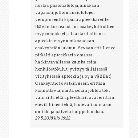
nostaa pääomatuloja, ainakaan
vapaasti, jolloin ansiotulojen
veroprosentti kipuaa apteekkareille
ikävän korkeaksi. Jos osakeyhtiö sitten
myy rohdokset ja laastarit niin osa
apteekin myynnistä saadaan
osakeyhtiön lukuun. Arvaan että lienee
pitkälti apteekkarin omassa
harkintavallassa kuinka esim.
henkilöstökulut jyvittyy tälläisessä
virityksessä apteekin ja oy:n välillä :)
Osakeyhtiöt ovatkin usein erittäin
kannattavia, mutta sehän johtuu toki
vain siitä että apteekkarit ovat erittäin
eteviä liikemiehiä, tuotevalikoima on
uniikki ja palvelu huippuluokkaa.
29.5.2018 klo 16:22