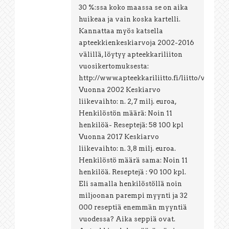
30 %:ssa koko maassa se on aika
huikeaa ja vain koska kartelli.
Kannattaa myös katsella
apteekkienkeskiarvoja 2002-2016
välillä, löytyy apteekkariliiton
vuosikertomuksesta:
http://www.apteekkariliitto.fi/liitto/vuosik
Vuonna 2002 Keskiarvo
liikevaihto: n. 2,7 milj. euroa,
Henkilöstön määrä: Noin 11
henkilöä- Reseptejä: 58 100 kpl
Vuonna 2017 Keskiarvo
liikevaihto: n. 3,8 milj. euroa.
Henkilöstö määrä sama: Noin 11
henkilöä. Reseptejä : 90 100 kpl.
Eli samalla henkilöstöllä noin
miljoonan parempi myynti ja 32
000 reseptiä enemmän myyntiä
vuodessa? Aika seppiä ovat.