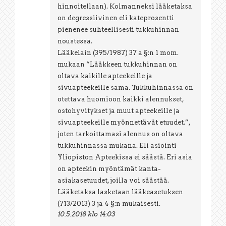
hinnoitellaan
). Kolmanneksi lääketaksa
on degressiivinen eli kateprosentti
pienenee suhteellisesti tukkuhinnan
noustessa.
Lääkelain (395/1987) 37 a §:n 1 mom.
mukaan “Lääkkeen tukkuhinnan on
oltava kaikille apteekeille ja
sivuapteekeille sama. Tukkuhinnassa on
otettava huomioon kaikki alennukset,
ostohyvitykset ja muut apteekeille ja
sivuapteekeille myönnettävät etuudet.”,
joten tarkoittamasi alennus on oltava
tukkuhinnassa mukana. Eli asiointi
Yliopiston Apteekissa ei säästä. Eri asia
on apteekin myöntämät kanta-
asiakasetuudet, joilla voi säästää.
Lääketaksa lasketaan lääkeasetuksen
(713/2013) 3 ja 4 §:n mukaisesti.
10.5.2018 klo 14:03