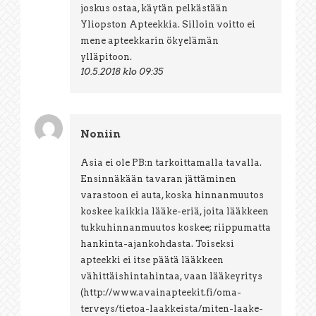
joskus ostaa, käytän pelkästään
Yliopston Apteekkia. Silloin voitto ei
mene apteekkarin ökyelämän
ylläpitoon.
10.5.2018 klo 09:35
Noniin
Asia ei ole PB:n tarkoittamalla tavalla.
Ensinnäkään tavaran jättäminen
varastoon ei auta, koska hinnanmuutos
koskee kaikkia lääke-eriä, joita lääkkeen
tukkuhinnanmuutos koskee; riippumatta
hankinta-ajankohdasta. Toiseksi
apteekki ei itse päätä lääkkeen
vähittäishintahintaa, vaan lääkeyritys
(
http://www.avainapteekit.fi/oma-
terveys/tietoa-laakkeista/miten-laake-