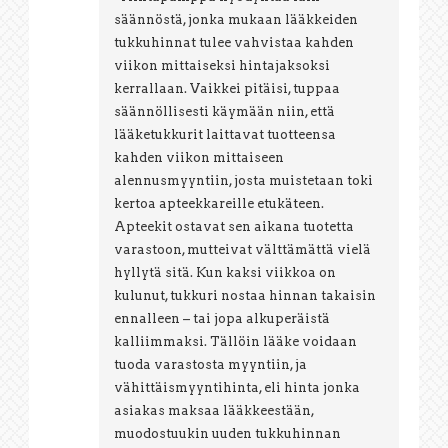
säännöstä, jonka mukaan lääkkeiden
tukkuhinnat tulee vahvistaa kahden
viikon mittaiseksi hintajaksoksi
kerrallaan. Vaikkei pitäisi, tuppaa
säännöllisesti käymään niin, että
lääketukkurit laittavat tuotteensa
kahden viikon mittaiseen
alennusmyyntiin, josta muistetaan toki
kertoa apteekkareille etukäteen.
Apteekit ostavat sen aikana tuotetta
varastoon, mutteivat välttämättä vielä
hyllytä sitä. Kun kaksi viikkoa on
kulunut, tukkuri nostaa hinnan takaisin
ennalleen – tai jopa alkuperäistä
kalliimmaksi. Tällöin lääke voidaan
tuoda varastosta myyntiin, ja
vähittäismyyntihinta, eli hinta jonka
asiakas maksaa lääkkeestään,
muodostuukin uuden tukkuhinnan