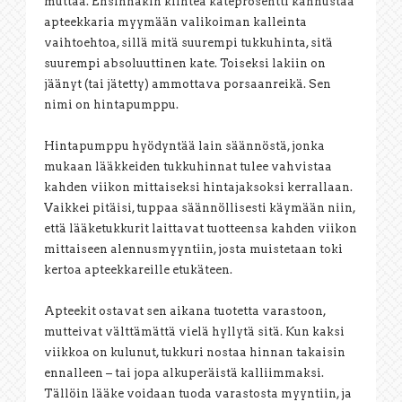
muttaa. Ensinnäkin kiinteä kateprosentti kannustaa
apteekkaria myymään valikoiman kalleinta
vaihtoehtoa, sillä mitä suurempi tukkuhinta, sitä
suurempi absoluuttinen kate. Toiseksi lakiin on
jäänyt (tai jätetty) ammottava porsaanreikä. Sen
nimi on hintapumppu.
Hintapumppu hyödyntää lain säännöstä, jonka
mukaan lääkkeiden tukkuhinnat tulee vahvistaa
kahden viikon mittaiseksi hintajaksoksi kerrallaan.
Vaikkei pitäisi, tuppaa säännöllisesti käymään niin,
että lääketukkurit laittavat tuotteensa kahden viikon
mittaiseen alennusmyyntiin, josta muistetaan toki
kertoa apteekkareille etukäteen.
Apteekit ostavat sen aikana tuotetta varastoon,
mutteivat välttämättä vielä hyllytä sitä. Kun kaksi
viikkoa on kulunut, tukkuri nostaa hinnan takaisin
ennalleen – tai jopa alkuperäistä kalliimmaksi.
Tällöin lääke voidaan tuoda varastosta myyntiin, ja