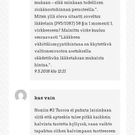
mukaan – eikä suinkaan todellisen
sisäänostohinnan perusteella.”.
Miten yllä oleva sitaatti soveltuu
lääkelain (395/1087) 58 §:n 1 momenti 1.
virkkeeseen? Mainittu virke kuuluu
seuraavasti “Lääkkeen
vähittäismyyntihintana on käytettävä
valtioneuvoston asetuksella
säädettävän lääketaksan mukaista
hintaa.”.
9.5.2018 klo 12:21
kas vain
Noniin #2 Tuossa ei puhuta laisinkaan
siitä että apteekin tulee pitää kaikkein
halvinta tuotetta hyllyssä, vaan vaihto
tapahtuu siihen halvimpaan tuotteeseen