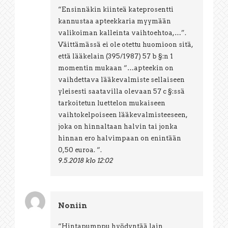
“Ensinnäkin kiinteä kateprosentti
kannustaa apteekkaria myymään
valikoiman kalleinta vaihtoehtoa,…”.
Väittämässä ei ole otettu huomioon sitä,
että lääkelain (395/1987) 57 b §:n 1
momentin mukaan “…apteekin on
vaihdettava lääkevalmiste sellaiseen
yleisesti saatavilla olevaan 57 c §:ssä
tarkoitetun luettelon mukaiseen
vaihtokelpoiseen lääkevalmisteeseen,
joka on hinnaltaan halvin tai jonka
hinnan ero halvimpaan on enintään
0,50 euroa. “.
9.5.2018 klo 12:02
Noniin
“Hintapumppu hyödyntää lain