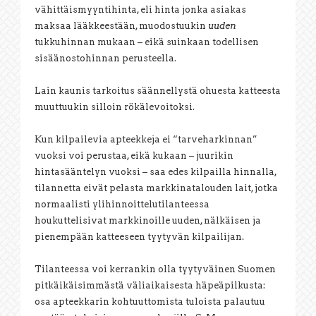
vähittäismyyntihinta, eli hinta jonka asiakas
maksaa lääkkeestään, muodostuukin
uuden
tukkuhinnan mukaan – eikä suinkaan todellisen
sisäänostohinnan perusteella.
Lain kaunis tarkoitus säännellystä ohuesta katteesta
muuttuukin silloin rökälevoitoksi.
Kun kilpailevia apteekkeja ei “tarveharkinnan”
vuoksi voi perustaa, eikä kukaan – juurikin
hintasääntelyn vuoksi – saa edes kilpailla hinnalla,
tilannetta eivät pelasta markkinatalouden lait, jotka
normaalisti ylihinnoittelutilanteessa
houkuttelisivat markkinoille uuden, nälkäisen ja
pienempään katteeseen tyytyvän kilpailijan.
Tilanteessa voi kerrankin olla tyytyväinen Suomen
pitkäikäisimmästä väliaikaisesta häpeäpilkusta:
osa apteekkarin kohtuuttomista tuloista palautuu