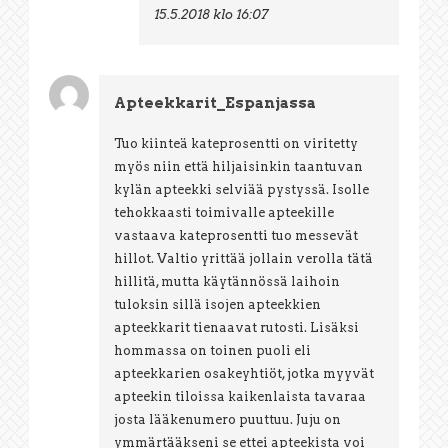
15.5.2018 klo 16:07
Apteekkarit_Espanjassa
Tuo kiinteä kateprosentti on viritetty
myös niin että hiljaisinkin taantuvan
kylän apteekki selviää pystyssä. Isolle
tehokkaasti toimivalle apteekille
vastaava kateprosentti tuo messevät
hillot. Valtio yrittää jollain verolla tätä
hillitä, mutta käytännössä laihoin
tuloksin sillä isojen apteekkien
apteekkarit tienaavat rutosti. Lisäksi
hommassa on toinen puoli eli
apteekkarien osakeyhtiöt, jotka myyvät
apteekin tiloissa kaikenlaista tavaraa
josta lääkenumero puuttuu. Juju on
ymmärtääkseni se ettei apteekista voi