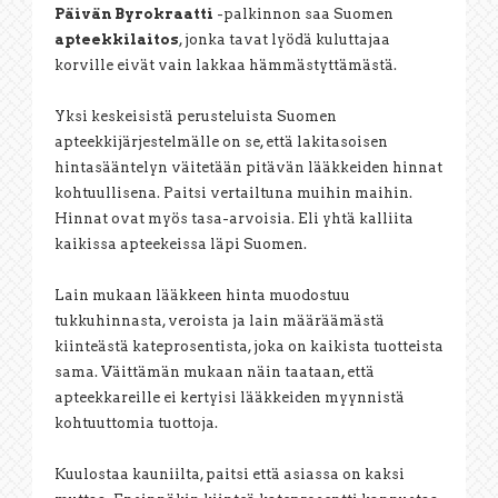
Päivän Byrokraatti
-palkinnon saa Suomen
apteekkilaitos
, jonka tavat lyödä kuluttajaa
korville eivät vain lakkaa hämmästyttämästä.
Yksi keskeisistä perusteluista Suomen
apteekkijärjestelmälle on se, että lakitasoisen
hintasääntelyn väitetään pitävän lääkkeiden hinnat
kohtuullisena. Paitsi vertailtuna muihin maihin.
Hinnat ovat myös tasa-arvoisia. Eli yhtä kalliita
kaikissa apteekeissa läpi Suomen.
Lain mukaan lääkkeen hinta muodostuu
tukkuhinnasta, veroista ja lain määräämästä
kiinteästä kateprosentista, joka on kaikista tuotteista
sama. Väittämän mukaan näin taataan, että
apteekkareille ei kertyisi lääkkeiden myynnistä
kohtuuttomia tuottoja.
Kuulostaa kauniilta, paitsi että asiassa on kaksi