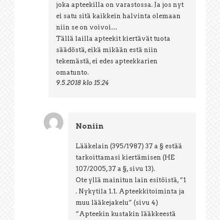
joka apteekilla on varastossa. Ja jos nyt
ei satu sitä kaikkein halvinta olemaan
niin se on voivoi…
Tällä lailla apteekit kiertävät tuota
säädöstä, eikä mikään estä niin
tekemästä, ei edes apteekkarien
omatunto.
9.5.2018 klo 15:24
Noniin
Lääkelain (395/1987) 37 a § estää
tarkoittamasi kiertämisen (HE
107/2005, 37 a §, sivu 13).
Ote yllä mainitun lain esitöistä, “1
. Nykytila 1.1. Apteekkitoiminta ja
muu lääkejakelu” (sivu 4)
“Apteekin kustakin lääkkeestä