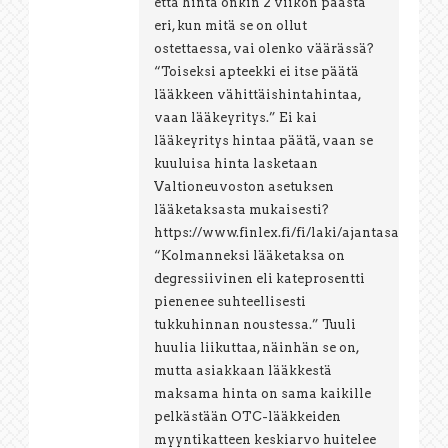
että hinta onkin 2 viikon päästä
eri, kun mitä se on ollut
ostettaessa, vai olenko väärässä?
“Toiseksi apteekki ei itse päätä
lääkkeen vähittäishintahintaa,
vaan lääkeyritys.” Ei kai
lääkeyritys hintaa päätä, vaan se
kuuluisa hinta lasketaan
Valtioneuvoston asetuksen
lääketaksasta mukaisesti?
https://www.finlex.fi/fi/laki/ajantasa/2013/
“Kolmanneksi lääketaksa on
degressiivinen eli kateprosentti
pienenee suhteellisesti
tukkuhinnan noustessa.” Tuuli
huulia liikuttaa, näinhän se on,
mutta asiakkaan lääkkestä
maksama hinta on sama kaikille
pelkästään OTC-lääkkeiden
myyntikatteen keskiarvo huitelee