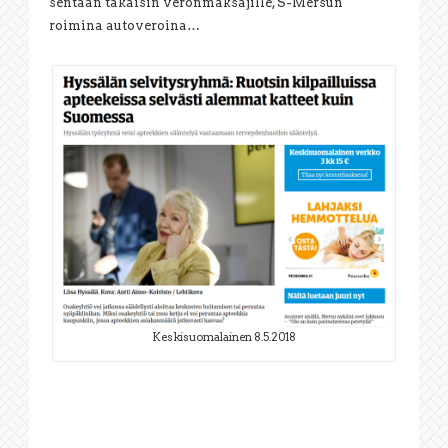
sentään takaisin veronmaksajille, S-Mersun
roimina autoveroina…
Keskisuomalainen 8.5.2018