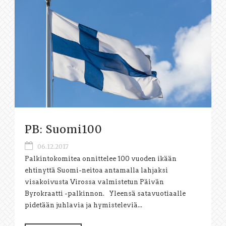
PB: Suomi100
06.12.2017
Palkintokomitea onnittelee 100 vuoden ikään
ehtinyttä Suomi-neitoa antamalla lahjaksi
visakoivusta Virossa valmistetun Päivän
Byrokraatti -palkinnon. Yleensä satavuotiaalle
pidetään juhlavia ja hymisteleviä...