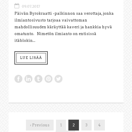
09.07.2017
Päivän Byrokraatti -palkinnon saa verottaja, jonka
ilmiantosivusto tarjoaa vaivattoman
mahdollisuuden käräyttää kaveri ja hankkia hyvä
omatunto. Nimetön ilmianto on entisissä
itäblokin...
LUE LISÄÄ
‹ Previous
1
2
3
4