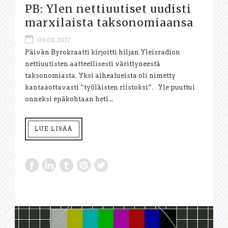
PB: Ylen nettiuutiset uudisti
marxilaista taksonomiaansa
09.08.2017
Päivän Byrokraatti kirjoitti hiljan Yleisradion
nettiuutisten aatteellisesti värittyneestä
taksonomiasta. Yksi aihealueista oli nimetty
kantaaottavasti “työläisten riistoksi”. Yle puuttui
onneksi epäkohtaan heti...
LUE LISÄÄ