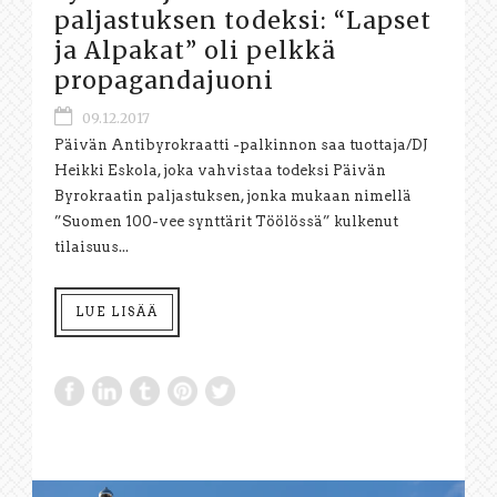
paljastuksen todeksi: “Lapset
ja Alpakat” oli pelkkä
propagandajuoni
09.12.2017
Päivän Antibyrokraatti -palkinnon saa tuottaja/DJ
Heikki Eskola, joka vahvistaa todeksi Päivän
Byrokraatin paljastuksen, jonka mukaan nimellä
”Suomen 100-vee synttärit Töölössä” kulkenut
tilaisuus...
LUE LISÄÄ