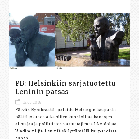
PB: Helsinkiin sarjatuotettu
Leninin patsas
17.03.2018
Päivän Byrokraatti -palkittu Helsingin kaupunki
päätti jokunen aika sitten kunnioittaa kansojen
alistajaa ja poliittisten vastustajiensa likvidoijaa,
Vladimir Iljitš Leniniä säilyttämällä kaupungissa
hänen...