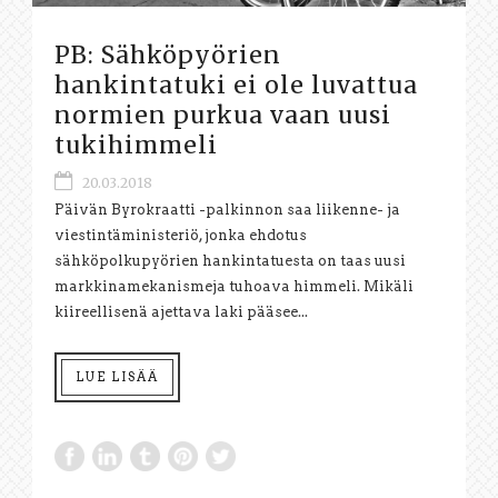
PB: Sähköpyörien
hankintatuki ei ole luvattua
normien purkua vaan uusi
tukihimmeli
20.03.2018
Päivän Byrokraatti -palkinnon saa liikenne- ja
viestintäministeriö, jonka ehdotus
sähköpolkupyörien hankintatuesta on taas uusi
markkinamekanismeja tuhoava himmeli. Mikäli
kiireellisenä ajettava laki pääsee...
LUE LISÄÄ