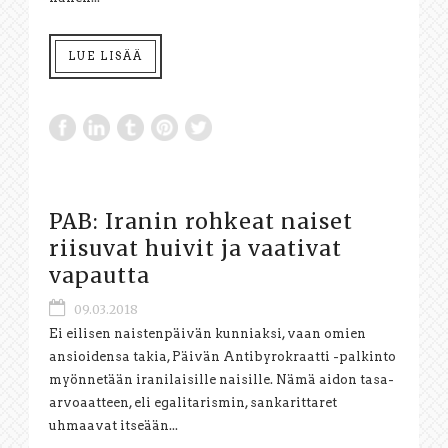
LUE LISÄÄ
PAB: Iranin rohkeat naiset
riisuvat huivit ja vaativat
vapautta
09.03.2018
Ei eilisen naistenpäivän kunniaksi, vaan omien
ansioidensa takia, Päivän Antibyrokraatti -palkinto
myönnetään iranilaisille naisille. Nämä aidon tasa-
arvoaatteen, eli egalitarismin, sankarittaret
uhmaavat itseään...