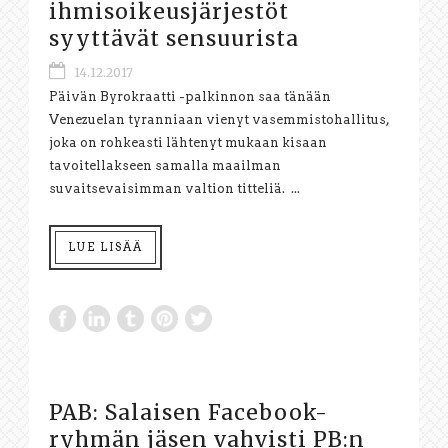
ihmisoikeusjärjestöt
syyttävät sensuurista
14.12.2017
Päivän Byrokraatti -palkinnon saa tänään
Venezuelan tyranniaan vienyt vasemmistohallitus,
joka on rohkeasti lähtenyt mukaan kisaan
tavoitellakseen samalla maailman
suvaitsevaisimman valtion titteliä. ...
LUE LISÄÄ
PAB: Salaisen Facebook-
ryhmän jäsen vahvisti PB:n