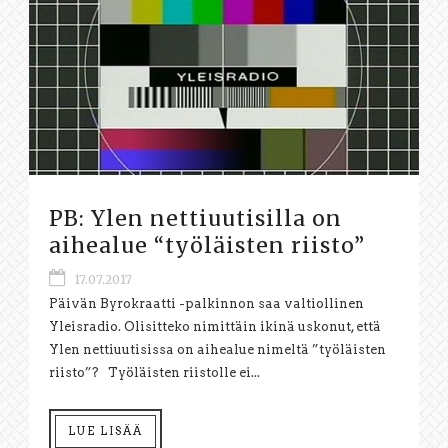
PB: Ylen nettiuutisilla on
aihealue “työläisten riisto”
17.07.2017
Päivän Byrokraatti -palkinnon saa valtiollinen
Yleisradio. Olisitteko nimittäin ikinä uskonut, että
Ylen nettiuutisissa on aihealue nimeltä ”työläisten
riisto”? Työläisten riistolle ei...
LUE LISÄÄ