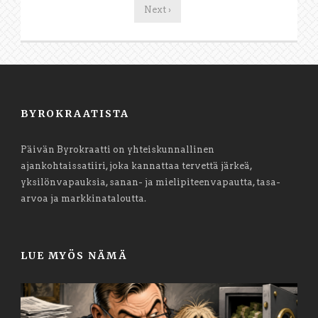
Next ›
BYROKRAATISTA
Päivän Byrokraatti on yhteiskunnallinen
ajankohtaissatiiri, joka kannattaa tervettä järkeä,
yksilönvapauksia, sanan- ja mielipiteenvapautta, tasa-
arvoa ja markkinataloutta.
LUE MYÖS NÄMÄ