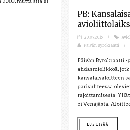
 2003, mutta sitä ei
PB: Kansalaisa
avioliittolaiks
20.07.2015
/
Aviol
Päivän Byrokraatti
/
Päivän Byrokraatti -
ahdasmielikköä, jotka
kansalaisaloitteen 
parisuhteessa olevi
rajoittamisesta. Yllä
ei Venäjästä. Aloitteel
LUE LISÄÄ