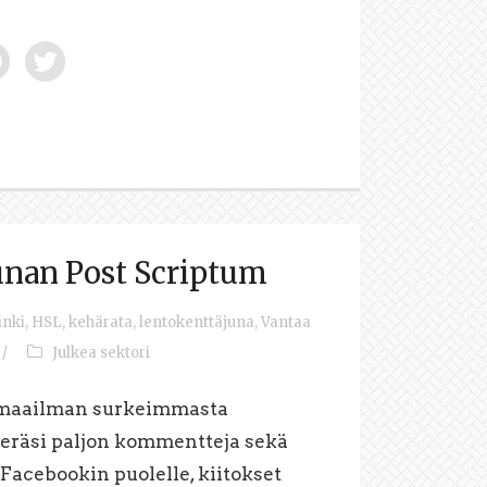
unan Post Scriptum
inki
,
HSL
,
kehärata
,
lentokenttäjuna
,
Vantaa
/
Julkea sektori
 maailman surkeimmasta
keräsi paljon kommentteja sekä
 Facebookin puolelle, kiitokset