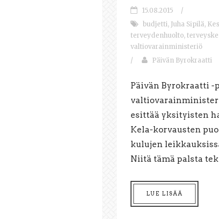
15.08.2015
/
budjetti
,
Juha Sipilä
,
Kes
terveydenhuolto
,
terveyske
valtiovarainministeriö
/
Päivän Byrokraatti
Päivän Byrokraatti -
valtiovarainminister
esittää yksityisten 
Kela-korvausten puol
kulujen leikkauksiss
Niitä tämä palsta tek
LUE LISÄÄ