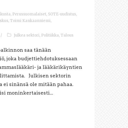
kusta
,
Perussuomalaiset
,
SOTE-uudistus
,
skus
,
Toimi Kankaanniemi
,
/
Julkea sektori
,
Politiikka
,
Talous
palkinnon saa tänään
iö, joka budjettiehdotuksessaan
hammaslääkäri- ja lääkärikäyntien
ittamista. Julkisen sektorin
a ei sinänsä ole mitään pahaa.
isi moninkertaisesti...