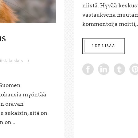
niistä. Hyvää keskust
vastauksena muutam
kommentoija moitti,..
us
LUE LISÄÄ
iistakeskus
/
a Suomen
ikkokausia myöntää
en oravan
 sekaisin, sitä on
 on...