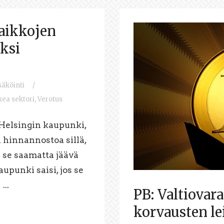
paikkojen
ksi
äköinti
/
kea sektori
,
Verotus
 Helsingin kaupunki,
 hinnannostoa sillä,
 se saamatta jäävä
upunki saisi, jos se
...
PB: Valtiovara
korvausten l