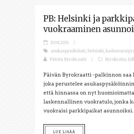
PB: Helsinki ja parkki
vuokraaminen asunnoi
17.08.2015
/
asukaspysäköinti
,
Helsinki
,
kadunvarsipys
Päivän Byrokraatti
/
Byrokratia
,
Jul
Päivän Byrokraatti -palkinnon saa
joka perustelee asukaspysäköinnin
että hinnassa on nyt huomioimatta
laskennallinen vuokratulo, jonka ka
vuokraisi parkkipaikat asunnoiksi. 
LUE LISÄÄ