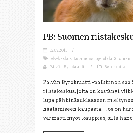
PB: Suomen riistakesk
17.07.2015
/
ely-keskus
,
Luonnonsuojelulaki
,
Suomen r
Päivän Byrokraatti
/
Byrokratia
Päivän Byrokraatti -palkinnon sa
riistakeskus, jolta on kestänyt vi
lupa pähkinäsuklaaseen mieltyne
häätämiseen kaupasta. Jos on kurre
varmasti myös kauppias, sillä hänen