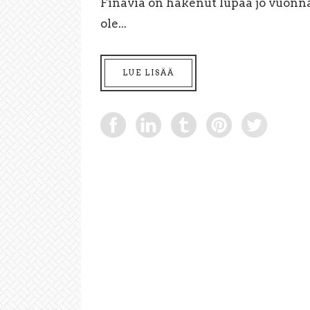
Finavia on hakenut lupaa jo vuonna
ole...
LUE LISÄÄ