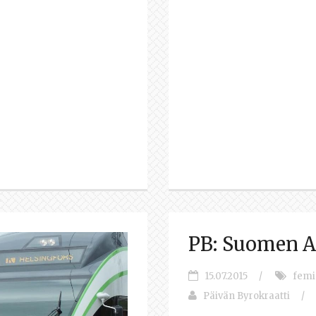
PB: Suomen 
15.07.2015
/
femi
Päivän Byrokraatti
/