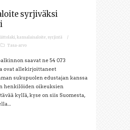
loite syrjiväksi
i
iittolaki
,
kansalaisaloite
,
syrjintä
/
Tasa-arvo
palkinnon saavat ne 54 073
 ovat allekirjoittaneet
saman sukupuolen edustajan kanssa
en henkilöiden oikeuksien
ttävää kyllä, kyse on siis Suomesta,
la...