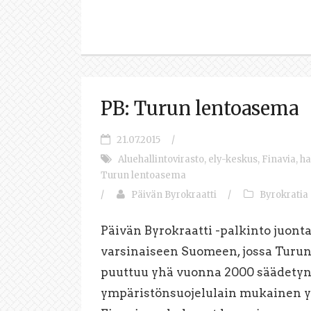
PB: Turun lentoasema
21.07.2015
/
Aluehallintovirasto
,
ely-keskus
,
Finavia
,
ha
Turun lentoasema
/
Päivän Byrokraatti
/
Byrokratia
Päivän Byrokraatti -palkinto juonta
varsinaiseen Suomeen, jossa Turu
puuttuu yhä vuonna 2000 säädety
ympäristönsuojelulain mukainen y