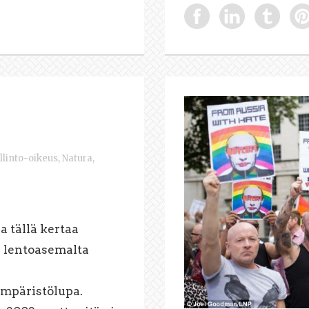
llinto-oikeus
,
Natura
,
a tällä kertaa
n lentoasemalta
n
mpäristölupa.