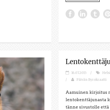
Lentokenttäj
16.07.2015
/
Hels
/
Päivän Byrokraatti
Aamuinen kirjoitus
lentokenttäjunasta 
tänne sivustolle että