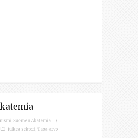
Akatemia
nismi
,
Suomen Akatemia
/
Julkea sektori
,
Tasa-arvo